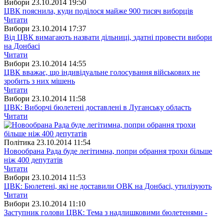
Вибори
23.10.2014 19:50
ЦВК пояснила, куди поділося майже 900 тисяч виборців
Читати
Вибори
23.10.2014 17:37
Від ЦВК вимагають назвати дільниці, здатні провести вибори
на Донбасі
Читати
Вибори
23.10.2014 14:55
ЦВК вважає, що індивідуальне голосування військових не
зробить з них мішень
Читати
Вибори
23.10.2014 11:58
ЦВК: Виборчі бюлетені доставлені в Луганську область
Читати
Полiтика
23.10.2014 11:54
Новообрана Рада буде легітимна, попри обрання трохи більше
ніж 400 депутатів
Читати
Вибори
23.10.2014 11:53
ЦВК: Бюлетені, які не доставили ОВК на Донбасі, утилізують
Читати
Вибори
23.10.2014 11:10
Заступник голови ЦВК: Тема з надлишковими бюлетенями -