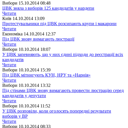
Вибори
15.10.2014 08:48
ЦВК зняла з виборів 125 кандидатів у нардепи
Читати
Київ
14.10.2014 13:09
Протестувальники під ЦВК розсипають крупи і макарони
Читати
Економіка
14.10.2014 12:37
Під ЦВК знову вимагають люстрації
Читати
Вибори
10.10.2014 18:07
У ЦВК запевняють, що у них єдині підходи до реєстрації всіх
кандидатів
Читати
Вибори
10.10.2014 15:39
Під ЦВК мітингують КУН, НРУ та «Нарнія»
Читати
Вибори
10.10.2014 13:32
Під стінами ЦВК знову вимагають провести люстрацію серед
кандидатів у депутати
Читати
Вибори
10.10.2014 11:52
У ЦВК розповіли, коли оголосять попередні результати
виборів у ВР
Читати
Вибори
10.10.2014 08:33