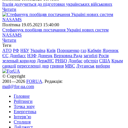
Італія долучиться до підготовки українських військових
Читати
Полiтика
19.05.2023 15:40:00
Стефанчук пообіцяв постачання Україні нових систем
NASAMS
Читати
Теги
АТО
РФ
НБУ
Україна
Київ
Порошенко
газ
Кабмін
Яценюк
ЄС
Донбасс
НЗФ
Донецк
Верховна Рада
загиблі
Росія
зеленый коридор
ДержНС
РНБО
Донбас
обстріл
США
Крым
санкції
переселенці
днр
гривня
МВС
Луганськ
вибори
© Copyright
2001—2026
FORUA
. Редакція:
mail@for-ua.com
Головне
Рейтинги
Точка зору
Енергетика
Інтерв’ю
Столиця
Дайджест