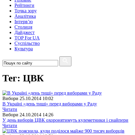
Рейтинги
Точка зору
Аналітика
Інтерв’ю
Столиця
Дайджест
TOP For UA
Суспiльство
Культура
Тег: ЦВК
Вибори
25.10.2014 10:02
В Україні «день тиші» перед виборами у Раду
Читати
Вибори
24.10.2014 14:26
У день виборів ЦВК охоронятимуть кулеметники і снайпери
Читати