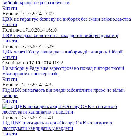
виборів краще не розраховувати
Читати
Вибори
17.10.2014 17:09
ЦВК не гарантує безпеку на виборах без зміни законодавства
Читати
Полiтика
17.10.2014 16:10
ЦВК передала бюлетені на закордонні виборчі дільниці
Читати
Вибори
17.10.2014 15:29
ЦВК через Еболу ліквідувала виборчу дільницю у Ліберії
Читати
Суспiльство
17.10.2014 11:12
На вибори у Раду вже зареєстровано понад півтори тисячі
міжнародних спостерігачів
Читати
Вибори
15.10.2014 14:32
Під ЦВК вимагають від влади забезпечити право на вільні
вибори
Читати
Вибори
15.10.2014 13:01
Під ЦВК проходить акція «Occupy CVK» з вимогою
люструвати кандидатів у нардепи
Читати