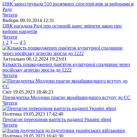
ЦВК зареєструвала 510 іноземних спостерігачів за виборами в
Раду
Читати
Вибори
09.10.2014 12:31
ЦВК нагадала Раді про останній шанс змінити закон про
вибори нардепів
Читати
1
2
3
…
4
5
Актуально
06.12.2024 19:23:01
Кількість пошкоджених пам'яток культурної спадщини через
російську агресію зросла до 1222
Читати
Свiт
19.05.2023 18:46:23
Президентка Молдови прагне якнайшвидшого вступу до ЄС
Читати
Полiтика
19.05.2023 17:42:40
Пентагон переоцінив вартість наданої Україні зброї
Читати
Полiтика
19.05.2023 16:41:30