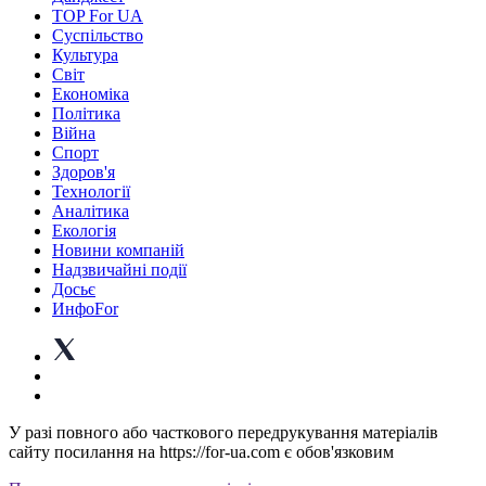
TOP For UA
Суспiльство
Культура
Світ
Економіка
Політика
Війна
Спорт
Здоров'я
Технології
Аналітика
Екологія
Новини компаній
Надзвичайні події
Досьє
ИнфоFor
У разі повного або часткового передрукування матеріалів
сайту посилання на https://for-ua.com є обов'язковим