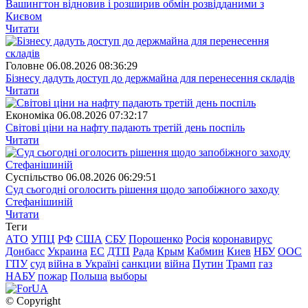
Вашингтон відновив і розширив обмін розвідданими з
Києвом
Читати
Головне
06.08.2026 08:36:29
Бізнесу дадуть доступ до держмайна для перенесення складів
Читати
Економіка
06.08.2026 07:32:17
Світові ціни на нафту падають третій день поспіль
Читати
Суспiльство
06.08.2026 06:29:51
Суд сьогодні оголосить рішення щодо запобіжного заходу
Стефанішиній
Читати
Теги
АТО
УПЦ
РФ
США
СБУ
Порошенко
Росія
коронавирус
Донбасс
Украина
ЕС
ДТП
Рада
Крым
Кабмин
Киев
НБУ
ООС
ГПУ
суд
війна в Україні
санкции
війна
Путин
Трамп
газ
НАБУ
пожар
Польша
выборы
© Copyright