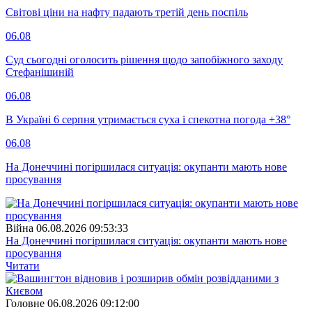
Світові ціни на нафту падають третій день поспіль
06.08
Суд сьогодні оголосить рішення щодо запобіжного заходу
Стефанішиній
06.08
В Україні 6 серпня утримається суха і спекотна погода +38°
06.08
На Донеччині погіршилася ситуація: окупанти мають нове
просування
Війна
06.08.2026 09:53:33
На Донеччині погіршилася ситуація: окупанти мають нове
просування
Читати
Головне
06.08.2026 09:12:00