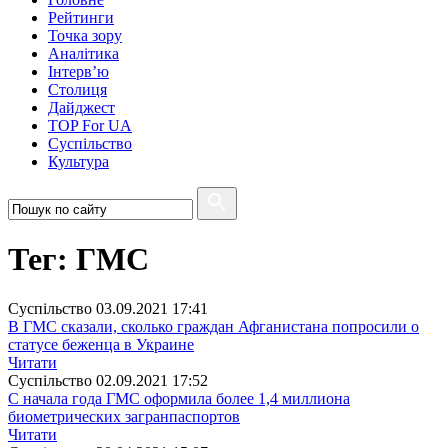
Рейтинги
Точка зору
Аналітика
Інтерв’ю
Столиця
Дайджест
TOP For UA
Суспiльство
Культура
Тег: ГМС
Суспiльство
03.09.2021 17:41
В ГМС сказали, сколько граждан Афганистана попросили о
статусе беженца в Украине
Читати
Суспiльство
02.09.2021 17:52
С начала года ГМС оформила более 1,4 миллиона
биометрических загранпаспортов
Читати