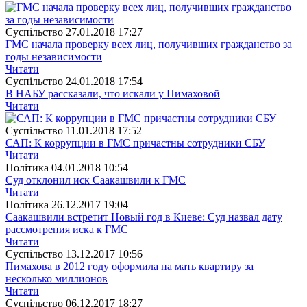
Суспiльство
27.01.2018 17:27
ГМС начала проверку всех лиц, получивших гражданство за
годы независимости
Читати
Суспiльство
24.01.2018 17:54
В НАБУ рассказали, что искали у Пимаховой
Читати
Суспiльство
11.01.2018 17:52
САП: К коррупции в ГМС причастны сотрудники СБУ
Читати
Полiтика
04.01.2018 10:54
Суд отклонил иск Саакашвили к ГМС
Читати
Полiтика
26.12.2017 19:04
Саакашвили встретит Новый год в Киеве: Суд назвал дату
рассмотрения иска к ГМС
Читати
Суспiльство
13.12.2017 10:56
Пимахова в 2012 году оформила на мать квартиру за
несколько миллионов
Читати
Суспiльство
06.12.2017 18:27