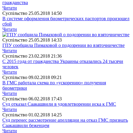
гражданства
Читати
Суспiльство
25.05.2018 14:50
В системе оформления биометрических паспортов произошел
сбой
Читати
Суспiльство
25.05.2018 14:33
ГПУ сообщила Пимаховой о подозрении во взяточничестве
Читати
Суспiльство
23.02.2018 21:36
С 2015 года от гражданства Украины отказались 24 тысячи
человек
Читати
Суспiльство
09.02.2018 09:21
В ГМС работала схема по «ускорению» получения
биометрики
Читати
Суспiльство
06.02.2018 17:43
Суд отказал Саакашвили в удовлетворении иска к ГМС
Читати
Суспiльство
01.02.2018 14:25
Суд перенес рассмотрение апелляции на отказ ГМС признать
Саакашвили беженцем
Читати