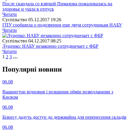
После скандала со взяткой Пимахова пожаловалась на
здоровье и ушла в отпуск
Читати
Суспiльство
05.12.2017 19:26
ГПУ сообщила о подозрении еще двум сотрудникам НАБУ
Читати
Суспiльство
04.12.2017 08:25
Луценко: НАБУ незаконно сотрудничает с ФБР
Читати
1
2
3
…
Популярнi новини
06.08
Вашингтон відновив і розширив обмін розвідданими з
Києвом
06.08
Бізнесу дадуть доступ до держмайна для перенесення складів
06.08