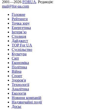
2001—2026
FORUA
. Редакція:
mail@for-ua.com
Головне
Рейтинги
Точка зору
Енергетика
Інтерв’ю
Столиця
Дайджест
TOP For UA
Суспiльство
Культура
Світ
Економіка
Політика
Війна
Спорт
Здоров'я
Технології
Аналітика
Екологія
Новини компаній
Надзвичайні події
Досьє