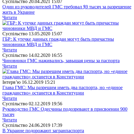
Суспiльство
20.04.2021 15:07
Один из руководителей ГМС требовал $9 тысяч за разрешение
жить в Украине
Читати
Суспiльство
13.05.2020 15:07
ГБР: К утечке данных граждан могут быть причастны
чиновники МВД и ГМС
Читати
Суспiльство
14.02.2020 16:55
Чиновники ГМС наживались, завышая цены за паспорта
Читати
Інтерв’ю
16.12.2019 15:21
Глава ГМС: Мы разрешим иметь два паспорта, но «единое
гражданство» останется в Конституции
Читати
Суспiльство
02.12.2019 19:56
Руководство ГМС Одесчины подозревают в присвоении 900
тысяч
Читати
Суспiльство
24.06.2019 17:39
В Украине подорожают загранпаспорта