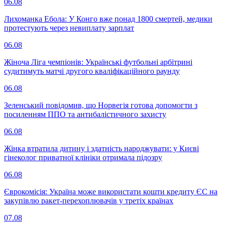
06.08
Лихоманка Ебола: У Конго вже понад 1800 смертей, медики
протестують через невиплату зарплат
06.08
Жіноча Ліга чемпіонів: Українські футбольні арбітрині
судитимуть матчі другого кваліфікаційного раунду
06.08
Зеленський повідомив, що Норвегія готова допомогти з
посиленням ППО та антибалістичного захисту
06.08
Жінка втратила дитину і здатність народжувати: у Києві
гінеколог приватної клініки отримала підозру
06.08
Єврокомісія: Україна може використати кошти кредиту ЄС на
закупівлю ракет-перехоплювачів у третіх країнах
07.08