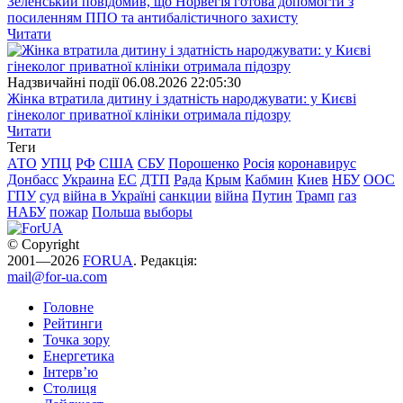
Зеленський повідомив, що Норвегія готова допомогти з
посиленням ППО та антибалістичного захисту
Читати
Надзвичайні події
06.08.2026 22:05:30
Жінка втратила дитину і здатність народжувати: у Києві
гінеколог приватної клініки отримала підозру
Читати
Теги
АТО
УПЦ
РФ
США
СБУ
Порошенко
Росія
коронавирус
Донбасс
Украина
ЕС
ДТП
Рада
Крым
Кабмин
Киев
НБУ
ООС
ГПУ
суд
війна в Україні
санкции
війна
Путин
Трамп
газ
НАБУ
пожар
Польша
выборы
© Copyright
2001—2026
FORUA
. Редакція:
mail@for-ua.com
Головне
Рейтинги
Точка зору
Енергетика
Інтерв’ю
Столиця