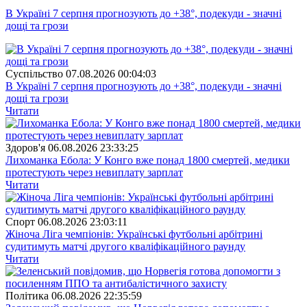
В Україні 7 серпня прогнозують до +38°, подекуди - значні
дощі та грози
Суспiльство
07.08.2026 00:04:03
В Україні 7 серпня прогнозують до +38°, подекуди - значні
дощі та грози
Читати
Здоров'я
06.08.2026 23:33:25
Лихоманка Ебола: У Конго вже понад 1800 смертей, медики
протестують через невиплату зарплат
Читати
Спорт
06.08.2026 23:03:11
Жіноча Ліга чемпіонів: Українські футбольні арбітрині
судитимуть матчі другого кваліфікаційного раунду
Читати
Полiтика
06.08.2026 22:35:59