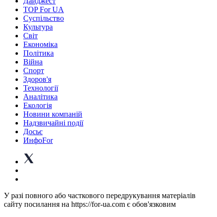
Дайджест
TOP For UA
Суспiльство
Культура
Світ
Економіка
Політика
Війна
Спорт
Здоров'я
Технології
Аналітика
Екологія
Новини компаній
Надзвичайні події
Досьє
ИнфоFor
У разі повного або часткового передрукування матеріалів
сайту посилання на https://for-ua.com є обов'язковим