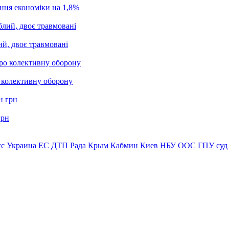
ання економіки на 1,8%
ий, двоє травмовані
о колективну оборону
грн
сс
Украина
ЕС
ДТП
Рада
Крым
Кабмин
Киев
НБУ
ООС
ГПУ
суд