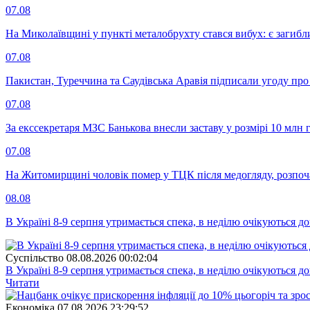
07.08
На Миколаївщині у пункті металобрухту стався вибух: є загибл
07.08
Пакистан, Туреччина та Саудівська Аравія підписали угоду пр
07.08
За екссекретаря МЗС Банькова внесли заставу у розмірі 10 млн 
07.08
На Житомирщині чоловік помер у ТЦК після медогляду, розпоч
08.08
В Україні 8-9 серпня утримається спека, в неділю очікуються до
Суспiльство
08.08.2026 00:02:04
В Україні 8-9 серпня утримається спека, в неділю очікуються до
Читати
Економіка
07.08.2026 23:29:52