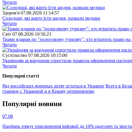
Читати
Здоров'я
07.08.2026 11:14:57
Солодощі, які варто їсти щодня, назвали медики
Читати
Свiт
07.08.2026 10:56:23
Трамп вдарив по "пологовому туризму": хто втратить право н
Читати
Суспiльство
07.08.2026 10:15:00
Українцям за кордоном спростили правила оформлення паспорт
Читати
Популярнi статтi
Ряд российских военных хотят остаться в Украине
Всего в Бел
границе с Украиной и в Крыму неприемлемо
Популярнi новини
07.08
Нацбанк очікує прискорення інфляції до 10% цьогоріч та зрост