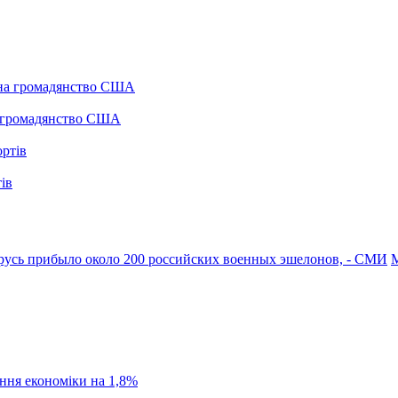
а громадянство США
ів
арусь прибыло около 200 российских военных эшелонов, - СМИ
М
ання економіки на 1,8%