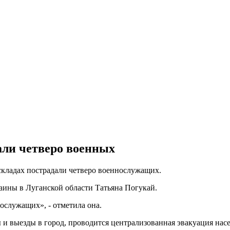
али четверо военных
 складах пострадали четверо военнослужащих.
ины в Луганской области Татьяна Погукай.
ослужащих», - отметила она.
 и выезды в город, проводится централизованная эвакуация нас