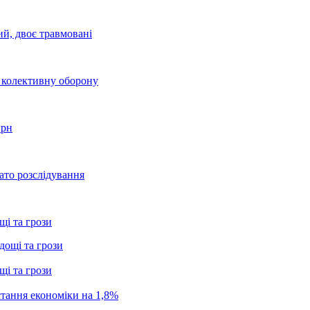
ий, двоє травмовані
о колективну оборону
грн
ато розслідування
щі та грози
щі та грози