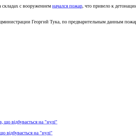
а складах с вооружением
начался пожар
, что привело к детонаци
дминистрации Георгий Тука, по предварительным данным пожар 
о відбувається на "нулі"