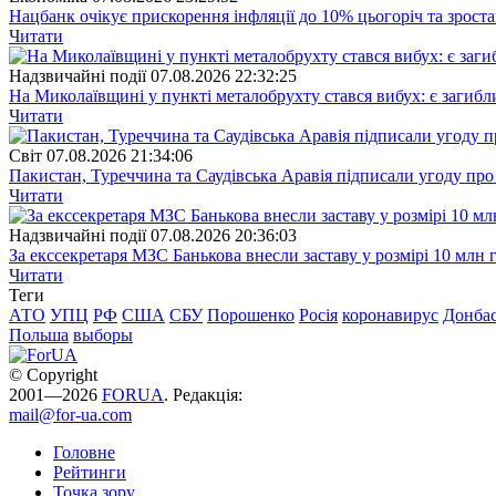
Нацбанк очікує прискорення інфляції до 10% цьогоріч та зрост
Читати
Надзвичайні події
07.08.2026 22:32:25
На Миколаївщині у пункті металобрухту стався вибух: є загибл
Читати
Свiт
07.08.2026 21:34:06
Пакистан, Туреччина та Саудівська Аравія підписали угоду пр
Читати
Надзвичайні події
07.08.2026 20:36:03
За екссекретаря МЗС Банькова внесли заставу у розмірі 10 млн 
Читати
Теги
АТО
УПЦ
РФ
США
СБУ
Порошенко
Росія
коронавирус
Донба
Польша
выборы
© Copyright
2001—2026
FORUA
. Редакція:
mail@for-ua.com
Головне
Рейтинги
Точка зору