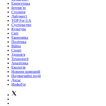
Енергетика
Інтерв’ю
Столиця
Дайджест
TOP For UA
Суспiльство
Культура
Світ
Економіка
Політика
Війна
Спорт
Здоров'я
Технології
Аналітика
Екологія
Новини компаній
Надзвичайні події
Досьє
ИнфоFor