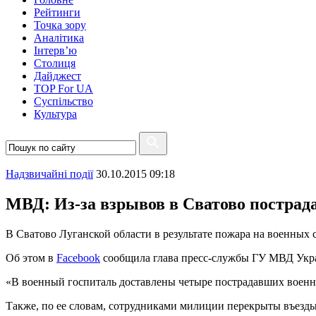
Рейтинги
Точка зору
Аналітика
Інтерв’ю
Столиця
Дайджест
TOP For UA
Суспiльство
Культура
Надзвичайні події
30.10.2015 09:18
МВД: Из-за взрывов в Сватово пострад
В Сватово Луганской области в результате пожара на военных
Об этом в
Facebook
сообщила глава пресс-службы ГУ МВД Укра
«В военный госпиталь доставлены четыре пострадавших военн
Также, по ее словам, сотрудниками милиции перекрыты въезды