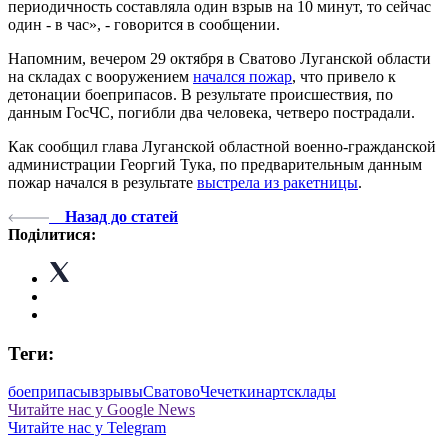
периодичность составляла один взрыв на 10 минут, то сейчас
один - в час», - говорится в сообщении.
Напомним, вечером 29 октября в Сватово Луганской области
на складах с вооружением
начался пожар
, что привело к
детонации боеприпасов. В результате происшествия, по
данным ГосЧС, погибли два человека, четверо пострадали.
Как сообщил глава Луганской областной военно-гражданской
администрации Георгий Тука, по предварительным данным
пожар начался в результате
выстрела из ракетницы
.
Назад до статей
Поділитися:
Теги:
боеприпасы
взрывы
Сватово
Чечеткин
артсклады
Читайте нас у Google News
Читайте нас у Telegram