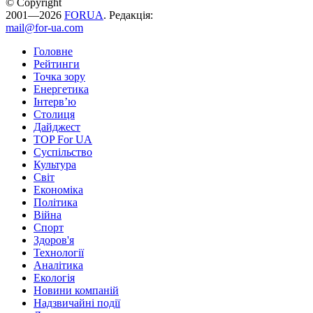
© Copyright
2001—2026
FORUA
. Редакція:
mail@for-ua.com
Головне
Рейтинги
Точка зору
Енергетика
Інтерв’ю
Столиця
Дайджест
TOP For UA
Суспiльство
Культура
Світ
Економіка
Політика
Війна
Спорт
Здоров'я
Технології
Аналітика
Екологія
Новини компаній
Надзвичайні події