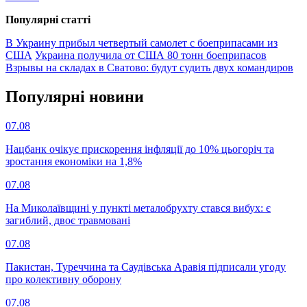
Популярнi статтi
В Украину прибыл четвертый самолет с боеприпасами из
США
Украина получила от США 80 тонн боеприпасов
Взрывы на складах в Сватово: будут судить двух командиров
Популярнi новини
07.08
Нацбанк очікує прискорення інфляції до 10% цьогоріч та
зростання економіки на 1,8%
07.08
На Миколаївщині у пункті металобрухту стався вибух: є
загиблий, двоє травмовані
07.08
Пакистан, Туреччина та Саудівська Аравія підписали угоду
про колективну оборону
07.08