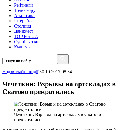
Рейтинги
Точка зору
Аналітика
Інтерв’ю
Столиця
Дайджест
TOP For UA
Суспiльство
Культура
Надзвичайні події
30.10.2015 08:34
Чечеткин: Взрывы на артскладах в
Сватово прекратились
Чечеткин: Взрывы на артскладах в Сватово
прекратились
На военных складах в районе города Сватово Луганской