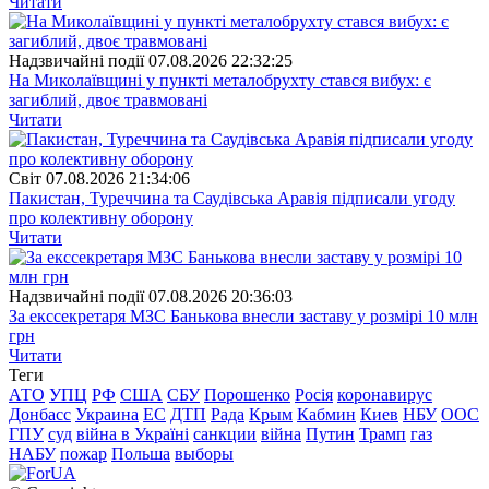
Читати
Надзвичайні події
07.08.2026 22:32:25
На Миколаївщині у пункті металобрухту стався вибух: є
загиблий, двоє травмовані
Читати
Свiт
07.08.2026 21:34:06
Пакистан, Туреччина та Саудівська Аравія підписали угоду
про колективну оборону
Читати
Надзвичайні події
07.08.2026 20:36:03
За екссекретаря МЗС Банькова внесли заставу у розмірі 10 млн
грн
Читати
Теги
АТО
УПЦ
РФ
США
СБУ
Порошенко
Росія
коронавирус
Донбасс
Украина
ЕС
ДТП
Рада
Крым
Кабмин
Киев
НБУ
ООС
ГПУ
суд
війна в Україні
санкции
війна
Путин
Трамп
газ
НАБУ
пожар
Польша
выборы