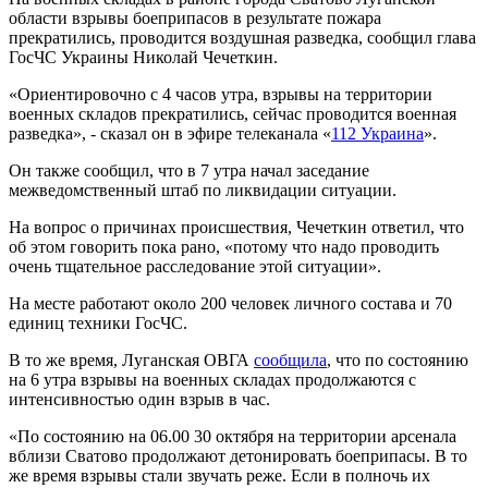
области взрывы боеприпасов в результате пожара
прекратились, проводится воздушная разведка, сообщил глава
ГосЧС Украины Николай Чечеткин.
«Ориентировочно с 4 часов утра, взрывы на территории
военных складов прекратились, сейчас проводится военная
разведка», - сказал он в эфире телеканала «
112 Украина
».
Он также сообщил, что в 7 утра начал заседание
межведомственный штаб по ликвидации ситуации.
На вопрос о причинах происшествия, Чечеткин ответил, что
об этом говорить пока рано, «потому что надо проводить
очень тщательное расследование этой ситуации».
На месте работают около 200 человек личного состава и 70
единиц техники ГосЧС.
В то же время, Луганская ОВГА
сообщила
, что по состоянию
на 6 утра взрывы на военных складах продолжаются с
интенсивностью один взрыв в час.
«По состоянию на 06.00 30 октября на территории арсенала
вблизи Сватово продолжают детонировать боеприпасы. В то
же время взрывы стали звучать реже. Если в полночь их