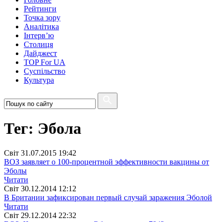
Рейтинги
Точка зору
Аналітика
Інтерв’ю
Столиця
Дайджест
TOP For UA
Суспiльство
Культура
Тег: Эбола
Свiт
31.07.2015 19:42
ВОЗ заявляет о 100-процентной эффективности вакцины от
Эболы
Читати
Свiт
30.12.2014 12:12
В Британии зафиксирован первый случай заражения Эболой
Читати
Свiт
29.12.2014 22:32