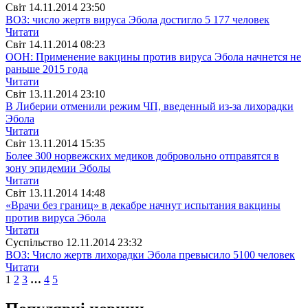
Свiт
14.11.2014 23:50
ВОЗ: число жертв вируса Эбола достигло 5 177 человек
Читати
Свiт
14.11.2014 08:23
ООН: Применение вакцины против вируса Эбола начнется не
раньше 2015 года
Читати
Свiт
13.11.2014 23:10
В Либерии отменили режим ЧП, введенный из-за лихорадки
Эбола
Читати
Свiт
13.11.2014 15:35
Более 300 норвежских медиков добровольно отправятся в
зону эпидемии Эболы
Читати
Свiт
13.11.2014 14:48
«Врачи без границ» в декабре начнут испытания вакцины
против вируса Эбола
Читати
Суспiльство
12.11.2014 23:32
ВОЗ: Число жертв лихорадки Эбола превысило 5100 человек
Читати
1
2
3
…
4
5