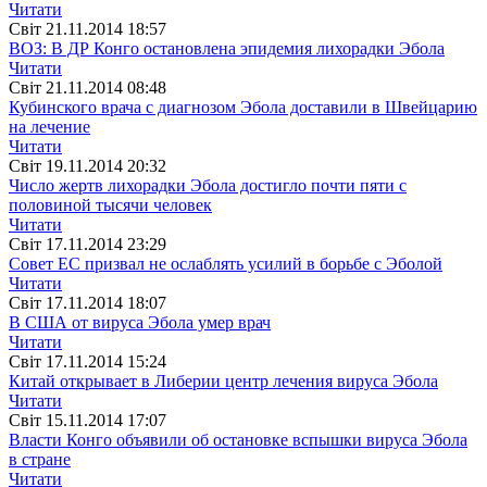
Читати
Свiт
21.11.2014 18:57
ВОЗ: В ДР Конго остановлена эпидемия лихорадки Эбола
Читати
Свiт
21.11.2014 08:48
Кубинского врача с диагнозом Эбола доставили в Швейцарию
на лечение
Читати
Свiт
19.11.2014 20:32
Число жертв лихорадки Эбола достигло почти пяти с
половиной тысячи человек
Читати
Свiт
17.11.2014 23:29
Совет ЕС призвал не ослаблять усилий в борьбе с Эболой
Читати
Свiт
17.11.2014 18:07
В США от вируса Эбола умер врач
Читати
Свiт
17.11.2014 15:24
Китай открывает в Либерии центр лечения вируса Эбола
Читати
Свiт
15.11.2014 17:07
Власти Конго объявили об остановке вспышки вируса Эбола
в стране
Читати