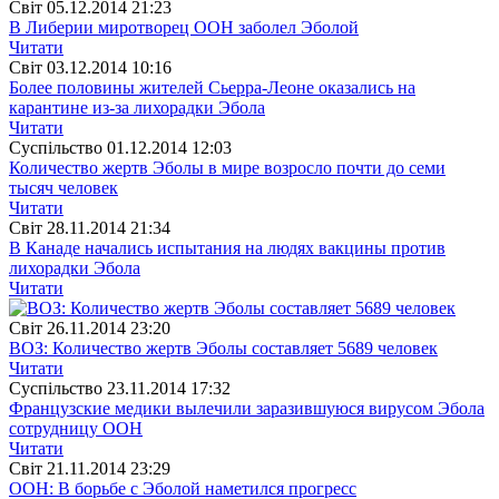
Свiт
05.12.2014 21:23
В Либерии миротворец ООН заболел Эболой
Читати
Свiт
03.12.2014 10:16
Более половины жителей Сьерра-Леоне оказались на
карантине из-за лихорадки Эбола
Читати
Суспiльство
01.12.2014 12:03
Количество жертв Эболы в мире возросло почти до семи
тысяч человек
Читати
Свiт
28.11.2014 21:34
В Канаде начались испытания на людях вакцины против
лихорадки Эбола
Читати
Свiт
26.11.2014 23:20
ВОЗ: Количество жертв Эболы составляет 5689 человек
Читати
Суспiльство
23.11.2014 17:32
Французские медики вылечили заразившуюся вирусом Эбола
сотрудницу ООН
Читати
Свiт
21.11.2014 23:29
ООН: В борьбе с Эболой наметился прогресс