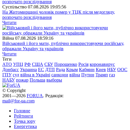
Суспiльство
07.08.2026 19:05:56
На Житомирщині чоловік помер у ТЦК після медогляду,
розпочато розслідування
Читати
Війна
07.08.2026 18:59:16
Військовий і його мати, публічно використовуючи російську,
ображали Україну та українців
Читати
Теги
АТО
УПЦ
РФ
США
СБУ
Порошенко
Росія
коронавирус
Донбасс
Украина
ЕС
ДТП
Рада
Крым
Кабмин
Киев
НБУ
ООС
ГПУ
суд
війна в Україні
санкции
війна
Путин
Трамп
газ
НАБУ
пожар
Польша
выборы
© Copyright
2001—2026
FORUA
. Редакція:
mail@for-ua.com
Головне
Рейтинги
Точка зору
Енергетика