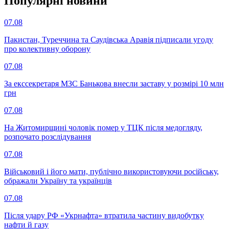
Популярнi новини
07.08
Пакистан, Туреччина та Саудівська Аравія підписали угоду
про колективну оборону
07.08
За екссекретаря МЗС Банькова внесли заставу у розмірі 10 млн
грн
07.08
На Житомирщині чоловік помер у ТЦК після медогляду,
розпочато розслідування
07.08
Військовий і його мати, публічно використовуючи російську,
ображали Україну та українців
07.08
Після удару РФ «Укрнафта» втратила частину видобутку
нафти й газу