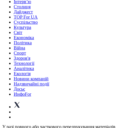
Інтерв’ю
Столиця
Дайджест
TOP For UA
Суспiльство
Культура
Світ
Економіка
Політика
Війна
Спорт
Здоров'я
Технології
Аналітика
Екологія
Новини компаній
Надзвичайні події
Досьє
ИнфоFor
У разі повного або часткового передрукування матеріалів