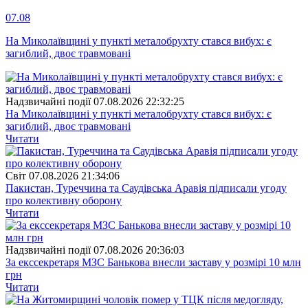
07.08
На Миколаївщині у пункті металобрухту стався вибух: є
загиблий, двоє травмовані
Надзвичайні події
07.08.2026 22:32:25
На Миколаївщині у пункті металобрухту стався вибух: є
загиблий, двоє травмовані
Читати
Свiт
07.08.2026 21:34:06
Пакистан, Туреччина та Саудівська Аравія підписали угоду
про колективну оборону
Читати
Надзвичайні події
07.08.2026 20:36:03
За екссекретаря МЗС Банькова внесли заставу у розмірі 10 млн
грн
Читати