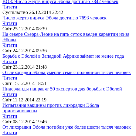
ВОЗ: Число жертв вируса Эбола достигло 7842 человек
Читати
Суспiльство
26.12.2014 22:42
Число жертв вируса Эбола достигло 7693 человек
Читати
Свiт
25.12.2014 08:39
На севере Сьерра-Леоне на пять суток введен карантин из-за
Эболы
Читати
Свiт
24.12.2014 09:36
Борьба с Эболой в Западной Африке займет не менее года
Читати
Свiт
23.12.2014 21:48
От лихорадки Эбола умерли семь с половиной тысяч человек
Читати
Свiт
15.12.2014 18:51
Нидерланды направят 50 экспертов для борьбы с Эболой
Читати
Свiт
11.12.2014 22:19
Испытания вакцины против лихорадки Эбола
приостановлены
Читати
Свiт
08.12.2014 19:46
От лихорадки Эбола погибли уже более шести тысяч человек
Читати