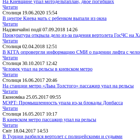
На Киевщине упал мотодельтаплан, двое погибших
Читати
Столиця
19.06.2020 15:54
В центре Киева мать с ребенком выпали из окна
Читати
Надзвичайні події
07.09.2018 14:26
Прокуратура открыла дело из-за падения вертолета ГосЧС на 
Читати
Столиця
02.04.2018 12:51
В КГГА опровергли информацию СМИ о падении лифта с чело
Читати
Столиця
30.10.2017 12:42
Человек упал на рельсы в киевском метро
Читати
Столиця
16.06.2017 20:46
На станции метро «Льва Толстого» пассажир упал на рельсы
Читати
Економіка
25.05.2017 09:55
МЭРТ: Промышленность упала из-за блокады Донбасса
Читати
Столиця
16.05.2017 10:17
В киевском метро пассажир упал на рельсы
Читати
Свiт
18.04.2017 14:53
В Турции разбился вертолет с полицейскими и судьями