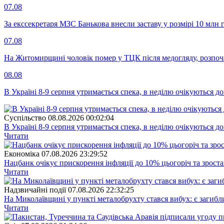
07.08
За екссекретаря МЗС Банькова внесли заставу у розмірі 10 млн 
07.08
На Житомирщині чоловік помер у ТЦК після медогляду, розпоч
08.08
В Україні 8-9 серпня утримається спека, в неділю очікуються до
Суспiльство
08.08.2026 00:02:04
В Україні 8-9 серпня утримається спека, в неділю очікуються до
Читати
Економіка
07.08.2026 23:29:52
Нацбанк очікує прискорення інфляції до 10% цьогоріч та зрост
Читати
Надзвичайні події
07.08.2026 22:32:25
На Миколаївщині у пункті металобрухту стався вибух: є загибл
Читати