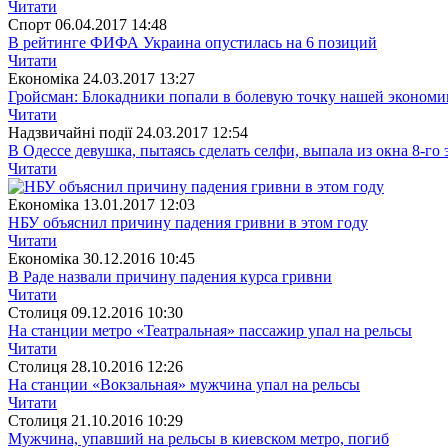
Читати
Спорт
06.04.2017 14:48
В рейтинге ФИФА Украина опустилась на 6 позиций
Читати
Економіка
24.03.2017 13:27
Гройсман: Блокадники попали в болевую точку нашей экономи
Читати
Надзвичайні події
24.03.2017 12:54
В Одессе девушка, пытаясь сделать селфи, выпала из окна 8-го 
Читати
Економіка
13.01.2017 12:03
НБУ объяснил причину падения гривни в этом году
Читати
Економіка
30.12.2016 10:45
В Раде назвали причину падения курса гривни
Читати
Столиця
09.12.2016 10:30
На станции метро «Театральная» пассажир упал на рельсы
Читати
Столиця
28.10.2016 12:26
На станции «Вокзальная» мужчина упал на рельсы
Читати
Столиця
21.10.2016 10:29
Мужчина, упавший на рельсы в киевском метро, погиб