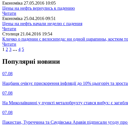
Економіка
27.05.2016 10:05
Цены на нефть вернулись к падению
Читати
Економіка
25.04.2016 09:51
Цены на нефть начали неделю с падения
Читати
Столиця
21.04.2016 19:54
Кличко о падении с велосипеда: ни одной царапины, костюм т
Читати
1
2
3
…
4
5
Популярнi новини
07.08
Нацбанк очікує прискорення інфляції до 10% цьогоріч та зрост
07.08
На Миколаївщині у пункті металобрухту стався вибух: є загибл
07.08
Пакистан, Туреччина та Саудівська Аравія підписали угоду пр