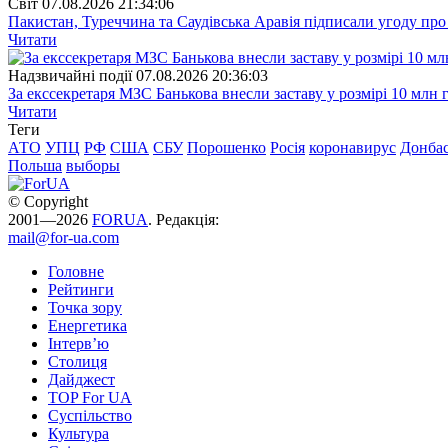
Свiт
07.08.2026 21:34:06
Пакистан, Туреччина та Саудівська Аравія підписали угоду пр
Читати
Надзвичайні події
07.08.2026 20:36:03
За екссекретаря МЗС Банькова внесли заставу у розмірі 10 млн 
Читати
Теги
АТО
УПЦ
РФ
США
СБУ
Порошенко
Росія
коронавирус
Донба
Польша
выборы
© Copyright
2001—2026
FORUA
. Редакція:
mail@for-ua.com
Головне
Рейтинги
Точка зору
Енергетика
Інтерв’ю
Столиця
Дайджест
TOP For UA
Суспiльство
Культура