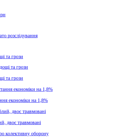
грн
ато розслідування
щі та грози
щі та грози
ання економіки на 1,8%
ий, двоє травмовані