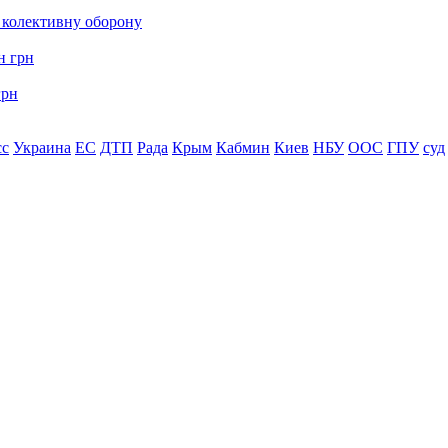
о колективну оборону
грн
сс
Украина
ЕС
ДТП
Рада
Крым
Кабмин
Киев
НБУ
ООС
ГПУ
суд