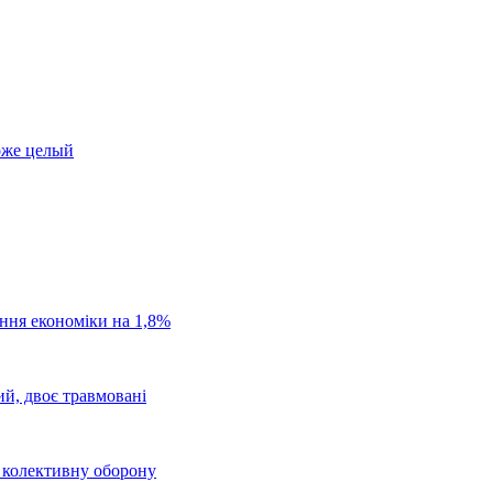
оже целый
ання економіки на 1,8%
ий, двоє травмовані
о колективну оборону