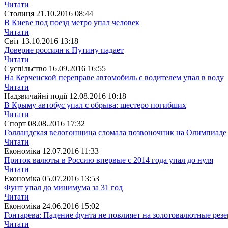
Читати
Столиця
21.10.2016 08:44
В Киеве под поезд метро упал человек
Читати
Свiт
13.10.2016 13:18
Доверие россиян к Путину падает
Читати
Суспiльство
16.09.2016 16:55
На Керченской переправе автомобиль с водителем упал в воду
Читати
Надзвичайні події
12.08.2016 10:18
В Крыму автобус упал с обрыва: шестеро погибших
Читати
Спорт
08.08.2016 17:32
Голландская велогонщица сломала позвоночник на Олимпиаде
Читати
Економіка
12.07.2016 11:33
Приток валюты в Россию впервые с 2014 года упал до нуля
Читати
Економіка
05.07.2016 13:53
Фунт упал до минимума за 31 год
Читати
Економіка
24.06.2016 15:02
Гонтарева: Падение фунта не повлияет на золотовалютные рез
Читати