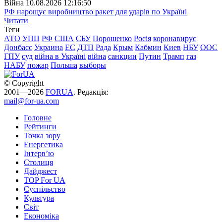
Війна
10.08.2026 12:16:50
РФ нарощує виробництво ракет для ударів по Україні
Читати
Теги
АТО
УПЦ
РФ
США
СБУ
Порошенко
Росія
коронавирус
Донбасс
Украина
ЕС
ДТП
Рада
Крым
Кабмин
Киев
НБУ
ООС
ГПУ
суд
війна в Україні
війна
санкции
Путин
Трамп
газ
НАБУ
пожар
Польша
выборы
© Copyright
2001—2026
FORUA
. Редакція:
mail@for-ua.com
Головне
Рейтинги
Точка зору
Енергетика
Інтерв’ю
Столиця
Дайджест
TOP For UA
Суспiльство
Культура
Світ
Економіка