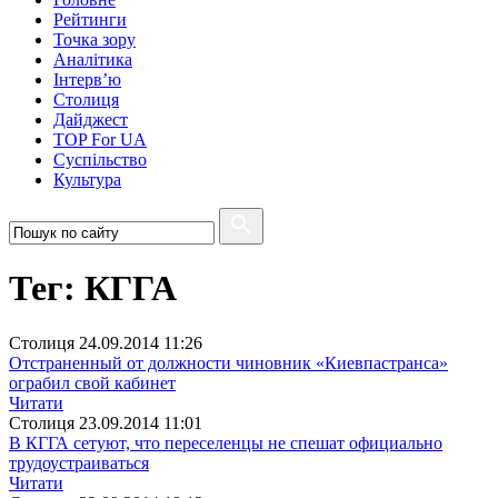
Рейтинги
Точка зору
Аналітика
Інтерв’ю
Столиця
Дайджест
TOP For UA
Суспiльство
Культура
Тег: КГГА
Столиця
24.09.2014 11:26
Отстраненный от должности чиновник «Киевпастранса»
ограбил свой кабинет
Читати
Столиця
23.09.2014 11:01
В КГГА сетуют, что переселенцы не спешат официально
трудоустраиваться
Читати