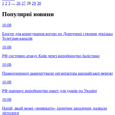
1
2
3
…
26
27
28
29
30
Популярнi новини
10.08
Блогер для коригування вогню по Донеччині створив декілька
Телеграм-каналів
10.08
РФ системно атакує Київ через виробництво балістики
10.08
Правоохоронці заарештували організатора шахрайської мережі
10.08
РФ нарощує виробництво ракет для ударів по Україні
10.08
Напій, який може «вимикати» хронічне запалення, назвали
дієтологи