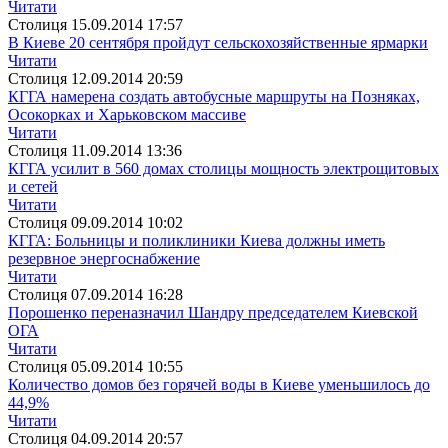
Читати
Столиця
15.09.2014 17:57
В Киеве 20 сентября пройдут сельскохозяйственные ярмарки
Читати
Столиця
12.09.2014 20:59
КГГА намерена создать автобусные маршруты на Позняках,
Осокорках и Харьковском массиве
Читати
Столиця
11.09.2014 13:36
КГГА усилит в 560 домах столицы мощность электрощитовых
и сетей
Читати
Столиця
09.09.2014 10:02
КГГА: Больницы и поликлиники Киева должны иметь
резервное энергоснабжение
Читати
Столиця
07.09.2014 16:28
Порошенко переназначил Шандру председателем Киевской
ОГА
Читати
Столиця
05.09.2014 10:55
Количество домов без горячей воды в Киеве уменьшилось до
44,9%
Читати
Столиця
04.09.2014 20:57