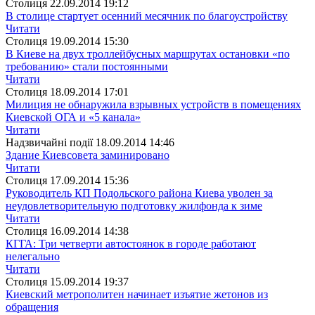
Столиця
22.09.2014 19:12
В столице стартует осенний месячник по благоустройству
Читати
Столиця
19.09.2014 15:30
В Киеве на двух троллейбусных маршрутах остановки «по
требованию» стали постоянными
Читати
Столиця
18.09.2014 17:01
Милиция не обнаружила взрывных устройств в помещениях
Киевской ОГА и «5 канала»
Читати
Надзвичайні події
18.09.2014 14:46
Здание Киевсовета заминировано
Читати
Столиця
17.09.2014 15:36
Руководитель КП Подольского района Киева уволен за
неудовлетворительную подготовку жилфонда к зиме
Читати
Столиця
16.09.2014 14:38
КГГА: Три четверти автостоянок в городе работают
нелегально
Читати
Столиця
15.09.2014 19:37
Киевский метрополитен начинает изъятие жетонов из
обращения