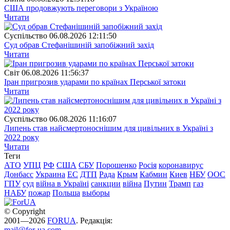
США продовжують переговори з Україною
Читати
Суспiльство
06.08.2026 12:11:50
Суд обрав Стефанішиній запобіжний захід
Читати
Свiт
06.08.2026 11:56:37
Іран пригрозив ударами по країнах Перської затоки
Читати
Суспiльство
06.08.2026 11:16:07
Липень став найсмертоноснішим для цивільних в Україні з
2022 року
Читати
Теги
АТО
УПЦ
РФ
США
СБУ
Порошенко
Росія
коронавирус
Донбасс
Украина
ЕС
ДТП
Рада
Крым
Кабмин
Киев
НБУ
ООС
ГПУ
суд
війна в Україні
санкции
війна
Путин
Трамп
газ
НАБУ
пожар
Польша
выборы
© Copyright
2001—2026
FORUA
. Редакція:
mail@for-ua.com