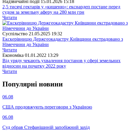
Надзвичайні події
15.01.2026 15:18
2,5 тисячі гектарів у «кишеню»: екснардеп постане перед
судом за земельну аферу на 280 млн грн
Читати
Суспiльство
21.05.2025 19:32
Екскерівницю Держгеокадастру Київщини екстрадовано з
Німеччини до України
Читати
Економіка
01.01.2022 13:29
Від уряду чекають ухвалення постанов у сфері земельних
відносин на початку 2022 року
Читати
Популярнi новини
06.08
США продовжують переговори з Україною
06.08
Суд обрав Стефанішиній запобіжний захід