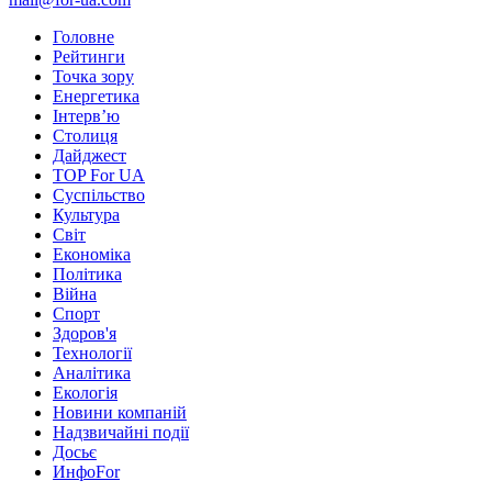
Головне
Рейтинги
Точка зору
Енергетика
Інтерв’ю
Столиця
Дайджест
TOP For UA
Суспiльство
Культура
Світ
Економіка
Політика
Війна
Спорт
Здоров'я
Технології
Аналітика
Екологія
Новини компаній
Надзвичайні події
Досьє
ИнфоFor