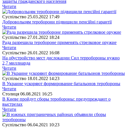
защиты гражданского населения
Читати
Суспiльство
25.03.2022 17:49
Добровольцям тероборони підвищили пенсійні гарантії
Читати
Суспiльство
27.01.2022 18:24
Рада разрешила теробороне применять стрелковое оружие
Читати
Суспiльство
26.01.2022 16:08
На обустройство мест дислокации Сил терробороны нужно
2,7 миллиарда
Читати
Суспiльство
18.01.2022 14:23
В Украине ускоряют формирование батальонов теробороны
Читати
Столиця
06.08.2021 16:25
В Киеве пройдут сборы теробороны: предупреждают о
выстрелах
Читати
Суспiльство
06.04.2021 10:23