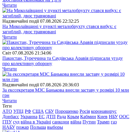
Читати
Надзвичайні події
07.08.2026 22:32:25
На Миколаївщині у пункті металобрухту стався вибух: є
загиблий, двоє травмовані
Читати
Свiт
07.08.2026 21:34:06
Пакистан, Туреччина та Саудівська Аравія підписали угоду
про колективну оборону
Читати
Надзвичайні події
07.08.2026 20:36:03
За екссекретаря МЗС Банькова внесли заставу у розмірі 10 млн
грн
Читати
Теги
АТО
УПЦ
РФ
США
СБУ
Порошенко
Росія
коронавирус
Донбасс
Украина
ЕС
ДТП
Рада
Крым
Кабмин
Киев
НБУ
ООС
ГПУ
суд
війна в Україні
санкции
війна
Путин
Трамп
газ
НАБУ
пожар
Польша
выборы