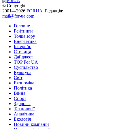
© Copyright
2001—2026
FORUA
. Редакція:
mail@for-ua.com
Головне
Рейтинги
Точка зору
Енергетика
Інтерв’ю
Столиця
Дайджест
TOP For UA
Суспiльство
Культура
Світ
Економіка
Політика
Війна
Спорт
Здоров'я
Технології
Аналітика
Екологія
Новини компаній