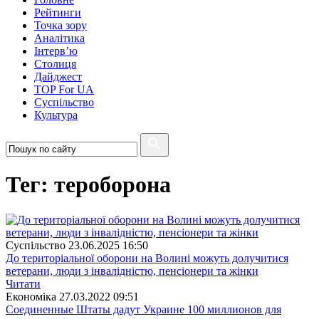
Рейтинги
Точка зору
Аналітика
Інтерв’ю
Столиця
Дайджест
TOP For UA
Суспiльство
Культура
Тег: тероборона
Суспiльство
23.06.2025 16:50
До територіальної оборони на Волині можуть долучитися
ветерани, люди з інвалідністю, пенсіонери та жінки
Читати
Економіка
27.03.2022 09:51
Соединенные Штаты дадут Украине 100 миллионов для