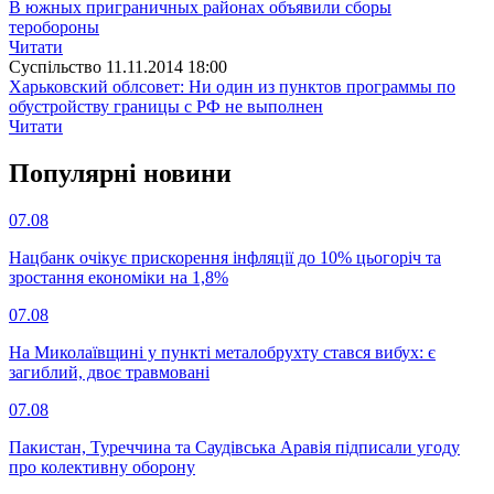
В южных приграничных районах объявили сборы
теробороны
Читати
Суспiльство
11.11.2014 18:00
Харьковский облсовет: Ни один из пунктов программы по
обустройству границы с РФ не выполнен
Читати
Популярнi новини
07.08
Нацбанк очікує прискорення інфляції до 10% цьогоріч та
зростання економіки на 1,8%
07.08
На Миколаївщині у пункті металобрухту стався вибух: є
загиблий, двоє травмовані
07.08
Пакистан, Туреччина та Саудівська Аравія підписали угоду
про колективну оборону