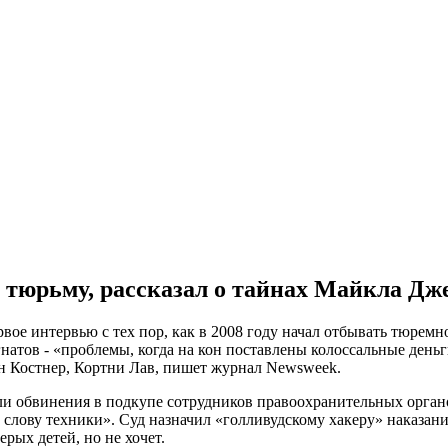
 тюрьму, рассказал о тайнах Майкла Дж
вое интервью с тех пор, как в 2008 году начал отбывать тюремн
атов - «проблемы, когда на кон поставлены колоссальные деньг
н Костнер, Кортни Лав, пишет журнал Newsweek.
или обвинения в подкупе сотрудников правоохранительных орган
лову техники». Суд назначил «голливудскому хакеру» наказание
рых детей, но не хочет.