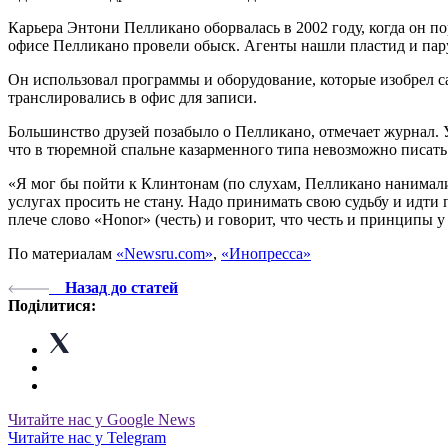
Карьера Энтони Пелликано оборвалась в 2002 году, когда он п
офисе Пелликано провели обыск. Агенты нашли пластид и пару
Он использовал программы и оборудование, которые изобрел с
транслировались в офис для записи.
Большинство друзей позабыло о Пелликано, отмечает журнал. У н
что в тюремной спальне казарменного типа невозможно писать
«Я мог бы пойти к Клинтонам (по слухам, Пелликано нанимали
услугах просить не стану. Надо принимать свою судьбу и идти 
плече слово «Honor» (честь) и говорит, что честь и принципы 
По материалам
«Newsru.com»
,
«Инопресса»
Назад до статей
Поділитися:
Читайте нас у Google News
Читайте нас у Telegram