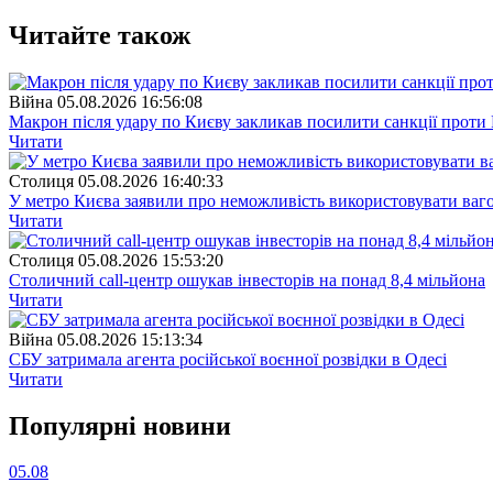
Читайте також
Війна
05.08.2026 16:56:08
Макрон після удару по Києву закликав посилити санкції проти 
Читати
Столиця
05.08.2026 16:40:33
У метро Києва заявили про неможливість використовувати ваго
Читати
Столиця
05.08.2026 15:53:20
Столичний call-центр ошукав інвесторів на понад 8,4 мільйона
Читати
Війна
05.08.2026 15:13:34
СБУ затримала агента російської воєнної розвідки в Одесі
Читати
Популярнi новини
05.08