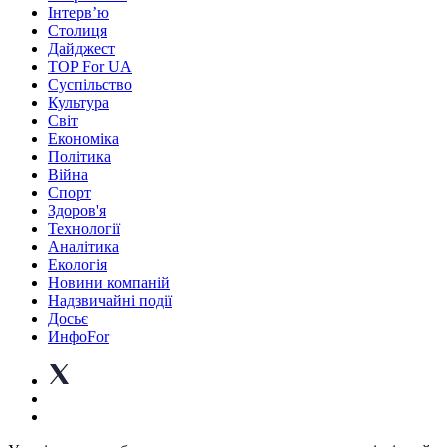
Інтерв’ю
Столиця
Дайджест
TOP For UA
Суспiльство
Культура
Світ
Економіка
Політика
Війна
Спорт
Здоров'я
Технології
Аналітика
Екологія
Новини компаній
Надзвичайні події
Досьє
ИнфоFor