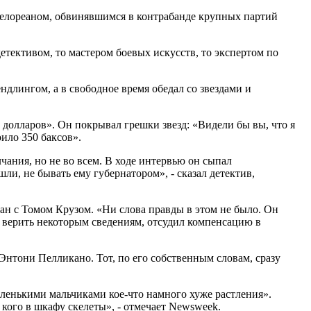
Делореаном, обвинявшимся в контрабанде крупных партий
тективом, то мастером боевых искусств, то экспертом по
длингом, а в свободное время обедал со звездами и
 долларов». Он покрывал грешки звезд: «Видели бы вы, что я
оило 350 баксов».
чания, но не во всем. В ходе интервью он сыпал
и, не бывать ему губернатором», - сказал детектив,
ман с Томом Крузом. «Ни слова правды в этом не было. Он
ли верить некоторым сведениям, отсудил компенсацию в
Энтони Пелликано. Тот, по его собственным словам, сразу
маленькими мальчиками кое-что намного хуже растления».
 кого в шкафу скелеты», - отмечает Newsweek.