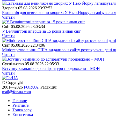
Здоров'я
05.08.2026 23:32:52
Евтаназія для невиліковно хворих: У Нью-Йорку легалізували 
Читати
Свiт
05.08.2026 23:03:34
У Веллінгтоні вперше за 15 років випав сніг
Читати
Свiт
05.08.2026 22:34:06
Міністерство війни США видалило із сайту розсекречені дані пр
Читати
Суспiльство
05.08.2026 22:05:33
Вступну кампанію до аспірантури продовжено – МОН
Читати
© Copyright
2001—2026
FORUA
. Редакція:
mail@for-ua.com
Головне
Рейтинги
Точка зору
Енергетика