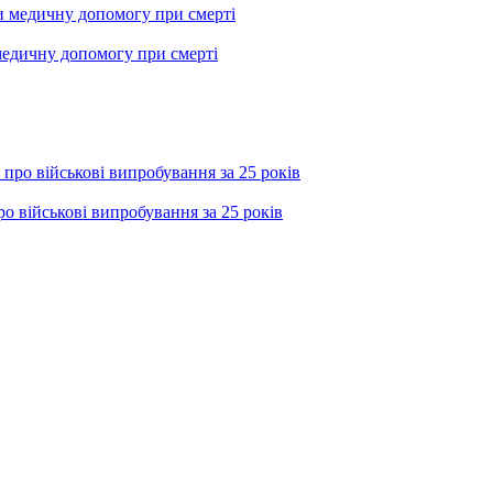
медичну допомогу при смерті
о військові випробування за 25 років