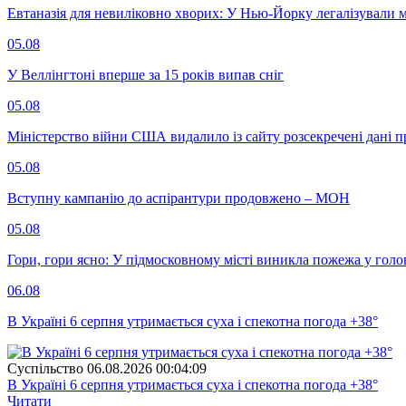
Евтаназія для невиліковно хворих: У Нью-Йорку легалізували 
05.08
У Веллінгтоні вперше за 15 років випав сніг
05.08
Міністерство війни США видалило із сайту розсекречені дані пр
05.08
Вступну кампанію до аспірантури продовжено – МОН
05.08
Гори, гори ясно: У підмосковному місті виникла пожежа у голо
06.08
В Україні 6 серпня утримається суха і спекотна погода +38°
Суспiльство
06.08.2026 00:04:09
В Україні 6 серпня утримається суха і спекотна погода +38°
Читати