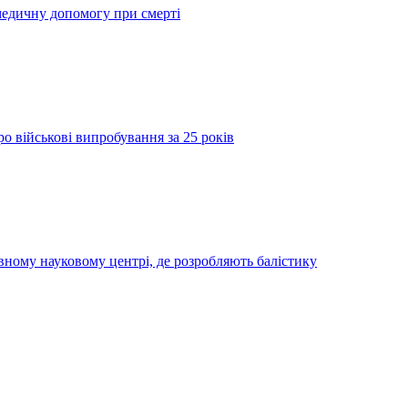
медичну допомогу при смерті
о військові випробування за 25 років
вному науковому центрі, де розробляють балістику