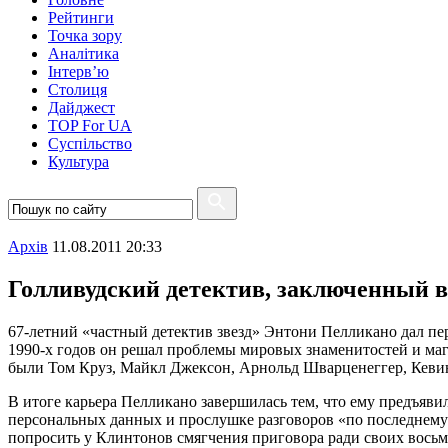
Рейтинги
Точка зору
Аналітика
Інтерв’ю
Столиця
Дайджест
TOP For UA
Суспiльство
Культура
Архiв
11.08.2011 20:33
Голливудский детектив, заключенный в
67-летний «частный детектив звезд» Энтони Пелликано дал пер
1990-х годов он решал проблемы мировых знаменитостей и магн
были Том Круз, Майкл Джексон, Арнольд Шварценеггер, Кеви
В итоге карьера Пелликано завершилась тем, что ему предъяв
персональных данных и прослушке разговоров «по последнему с
попросить у Клинтонов смягчения приговора ради своих восьме