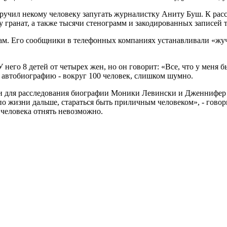
оручил некому человеку запугать журналистку Аниту Буш. К рас
 гранат, а также тысячи стенограмм и закодированных записей 
ам. Его сообщники в телефонных компаниях устанавливали «жуч
его 8 детей от четырех жен, но он говорит: «Все, что у меня бы
 автобиографию - вокруг 100 человек, слишком шумно.
 для расследования биографии Моники Левински и Дженнифер Фла
по жизни дальше, стараться быть приличным человеком», - говор
у человека отнять невозможно.