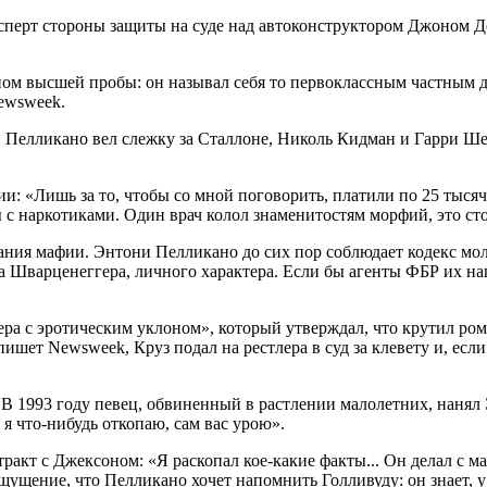
ксперт стороны защиты на суде над автоконструктором Джоном 
ом высшей пробы: он называл себя то первоклассным частным де
Newsweek.
. Пелликано вел слежку за Сталлоне, Николь Кидман и Гарри Шен
и: «Лишь за то, чтобы со мной поговорить, платили по 25 тысяч
ы с наркотиками. Один врач колол знаменитостям морфий, это ст
чания мафии. Энтони Пелликано до сих пор соблюдает кодекс мол
Шварценеггера, личного характера. Если бы агенты ФБР их нашл
ера с эротическим уклоном», который утверждал, что крутил ро
 пишет Newsweek, Круз подал на рестлера в суд за клевету и, ес
В 1993 году певец, обвиненный в растлении малолетних, нанял 
 я что-нибудь откопаю, сам вас урою».
тракт с Джексоном: «Я раскопал кое-какие факты... Он делал с 
щущение, что Пелликано хочет напомнить Голливуду: он знает, у