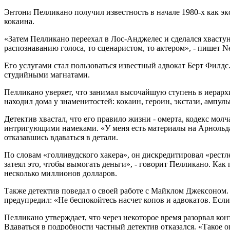
Энтони Пелликано получил известность в начале 1980-х как э
кокаина.
«Затем Пелликано переехал в Лос-Анджелес и сделался хвастун
распознаванию голоса, то сценаристом, то актером», - пишет 
Его услугами стал пользоваться известный адвокат Берт Филдс
студийными магнатами.
Пелликано уверяет, что занимал высочайшую ступень в иерархи
находил дома у знаменитостей: кокаин, героин, экстази, ампул
Детектив хвастал, что его правило жизни - омерта, кодекс мол
интригующими намеками. «У меня есть материалы на Арнольда 
отказавшись вдаваться в детали.
По словам «голливудского хакера», он дискредитировал «рестл
затеял это, чтобы вымогать деньги», - говорит Пелликано. Как
несколько миллионов долларов.
Также детектив поведал о своей работе с Майклом Джексоном. 
предупредил: «Не беспокойтесь насчет копов и адвокатов. Если
Пелликано утверждает, что через некоторое время разорвал кон
Вдаваться в подробности частный детектив отказался. «Такое о