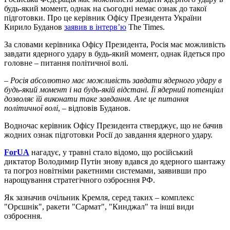
будь-який момент, однак на сьогодні немає ознак до такої
підготовки. Про це керівник Офісу Президента України
Кирило Буданов
заявив в інтерв’ю
The Times.
За словами керівника Офісу Президента, Росія має можливість
завдати ядерного удару в будь-який момент, однак йдеться про
головне – питання політичної волі.
– Росія абсолютно має можливість завдати ядерного удару в
будь-який момент і на будь-якій відстані. Її ядерний потенціал
дозволяє їй виконати таке завдання. Але це питання
політичної волі
, – відповів Буданов.
Водночас керівник Офісу Президента стверджує, що не бачив
жодних ознак підготовки Росії до завдання ядерного удару.
ForUA
нагадує, у травні стало відомо, що російський
диктатор Володимир Путін знову вдався до ядерного шантажу
та погроз новітніми ракетними системами, заявивши про
нарощування стратегічного озброєння РФ.
Як зазначив очільник Кремля, серед таких – комплекс
"Орєшнік", ракети "Сармат", "Кинджал" та інші види
озброєння.