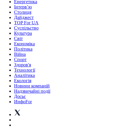
Енергетика
Інтерв’ю
Столиця
Дайджест
TOP For UA
Суспiльство
Культура
Світ
Економіка
Політика
Війна
Спорт
Здоров'я
Технології
Аналітика
Екологія
Новини компаній
Надзвичайні події
Досьє
ИнфоFor