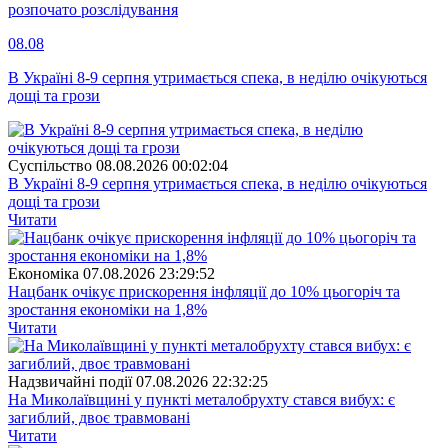
розпочато розслідування
08.08
В Україні 8-9 серпня утримається спека, в неділю очікуються
дощі та грози
Суспiльство
08.08.2026 00:02:04
В Україні 8-9 серпня утримається спека, в неділю очікуються
дощі та грози
Читати
Економіка
07.08.2026 23:29:52
Нацбанк очікує прискорення інфляції до 10% цьогоріч та
зростання економіки на 1,8%
Читати
Надзвичайні події
07.08.2026 22:32:25
На Миколаївщині у пункті металобрухту стався вибух: є
загиблий, двоє травмовані
Читати