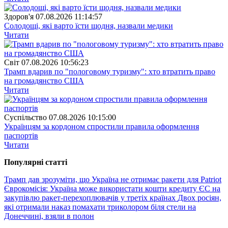
Здоров'я
07.08.2026 11:14:57
Солодощі, які варто їсти щодня, назвали медики
Читати
Свiт
07.08.2026 10:56:23
Трамп вдарив по "пологовому туризму": хто втратить право
на громадянство США
Читати
Суспiльство
07.08.2026 10:15:00
Українцям за кордоном спростили правила оформлення
паспортів
Читати
Популярнi статтi
Трамп дав зрозуміти, що Україна не отримає ракети для Patriot
Єврокомісія: Україна може використати кошти кредиту ЄС на
закупівлю ракет-перехоплювачів у третіх країнах
Двох росіян,
які отримали наказ помахати триколором біля стели на
Донеччині, взяли в полон