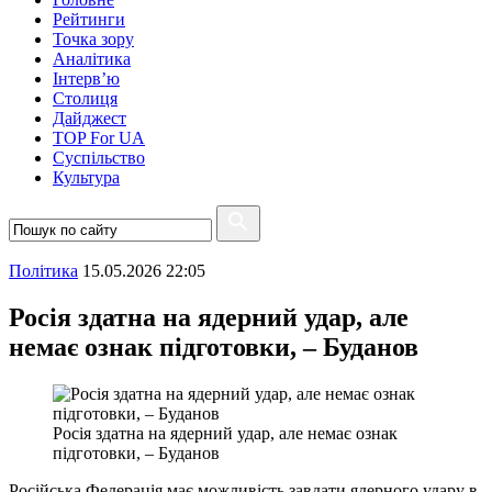
Рейтинги
Точка зору
Аналітика
Інтерв’ю
Столиця
Дайджест
TOP For UA
Суспiльство
Культура
Полiтика
15.05.2026 22:05
Росія здатна на ядерний удар, але
немає ознак підготовки, – Буданов
Росія здатна на ядерний удар, але немає ознак
підготовки, – Буданов
Російська Федерація має можливість завдати ядерного удару в