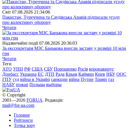
Свiт
07.08.2026 21:34:06
Пакистан, Туреччина та Саудівська Аравія підписали угоду
про колективну оборону
Читати
Надзвичайні події
07.08.2026 20:36:03
За екссекретаря МЗС Банькова внесли заставу у розмірі 10 млн
грн
Читати
Теги
АТО
УПЦ
РФ
США
СБУ
Порошенко
Росія
коронавирус
Донбасс
Украина
ЕС
ДТП
Рада
Крым
Кабмин
Киев
НБУ
ООС
ГПУ
суд
війна в Україні
санкции
війна
Путин
Трамп
газ
НАБУ
пожар
Польша
выборы
© Copyright
2001—2026
FORUA
. Редакція:
mail@for-ua.com
Головне
Рейтинги
Точка зору