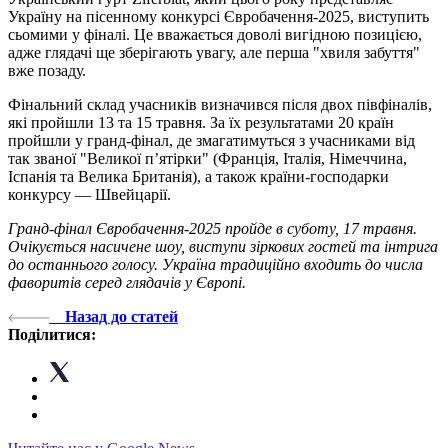
Україну на пісенному конкурсі Євробачення-2025, виступить
сьомими у фіналі. Це вважається доволі вигідною позицією,
адже глядачі ще зберігають увагу, але перша "хвиля забуття"
вже позаду.
Фінальний склад учасників визначився після двох півфіналів,
які пройшли 13 та 15 травня. За їх результатами 20 країн
пройшли у гранд-фінал, де змагатимуться з учасниками від
так званої "Великої п’ятірки" (Франція, Італія, Німеччина,
Іспанія та Велика Британія), а також країни-господарки
конкурсу — Швейцарії.
Гранд-фінал Євробачення-2025 пройде в суботу, 17 травня.
Очікується насичене шоу, виступи зіркових гостей та інтрига
до останнього голосу. Україна традиційно входить до числа
фаворитів серед глядачів у Європі.
Назад до статей
Поділитися: