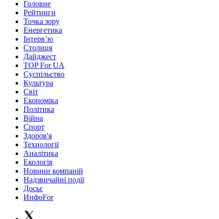
Головне
Рейтинги
Точка зору
Енергетика
Інтерв’ю
Столиця
Дайджест
TOP For UA
Суспiльство
Культура
Світ
Економіка
Політика
Війна
Спорт
Здоров'я
Технології
Аналітика
Екологія
Новини компаній
Надзвичайні події
Досьє
ИнфоFor