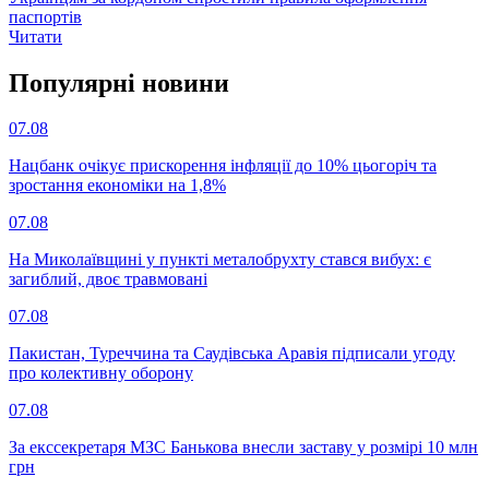
паспортів
Читати
Популярнi новини
07.08
Нацбанк очікує прискорення інфляції до 10% цьогоріч та
зростання економіки на 1,8%
07.08
На Миколаївщині у пункті металобрухту стався вибух: є
загиблий, двоє травмовані
07.08
Пакистан, Туреччина та Саудівська Аравія підписали угоду
про колективну оборону
07.08
За екссекретаря МЗС Банькова внесли заставу у розмірі 10 млн
грн