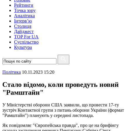
Рейтинги
Точка зору
Аналітика
Інтерв’ю
Столиця
Дайджест
TOP For UA
Суспiльство
Культура
Полiтика
10.11.2023 15:20
Стало відомо, коли проведуть новий
"Рамштайн"
У Міністерстві оборони США заявили, що провести 17-ту
зустріч Контактної групи з питань оборони України (формат
"Рамштайн") планують у середині листопада.
Як повідомляє "Європейська правда", про це на брифінгу
сказала заступниця речника Пентагону Сабріна Сінгх.