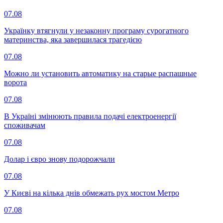
07.08
Українку втягнули у незаконну програму сурогатного
материнства, яка завершилася трагедією
07.08
Можно ли установить автоматику на старые распашные
ворота
07.08
В Україні змінюють правила подачі електроенергії
споживачам
07.08
Долар і євро знову подорожчали
07.08
У Києві на кілька днів обмежать рух мостом Метро
07.08