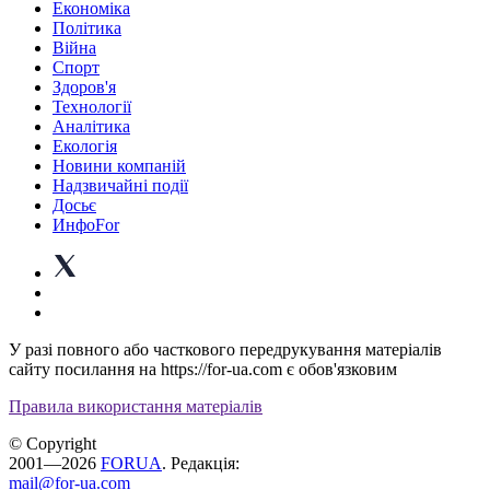
Економіка
Політика
Війна
Спорт
Здоров'я
Технології
Аналітика
Екологія
Новини компаній
Надзвичайні події
Досьє
ИнфоFor
У разі повного або часткового передрукування матеріалів
сайту посилання на https://for-ua.com є обов'язковим
Правила використання матеріалів
© Copyright
2001—2026
FORUA
. Редакція:
mail@for-ua.com