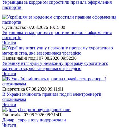
Українцям за кордоном спростили правила оформлення
паспортів
Суспiльство
07.08.2026 10:15:00
Українцям за кордоном спростили правила оформлення
паспортів
Читати
Надзвичайні події
07.08.2026 09:52:30
Українку втягнули у незаконну програму сурогатного
материнства, яка завершилася трагедією
Читати
Енергетика
07.08.2026 09:11:01
В Україні змінюють правила подачі електроенергії
споживачам
Читати
Економіка
07.08.2026 08:31:41
Долар і євро знову подорожчали
Читати