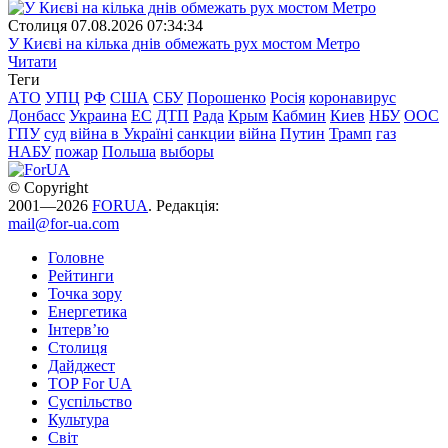
Столиця
07.08.2026 07:34:34
У Києві на кілька днів обмежать рух мостом Метро
Читати
Теги
АТО
УПЦ
РФ
США
СБУ
Порошенко
Росія
коронавирус
Донбасс
Украина
ЕС
ДТП
Рада
Крым
Кабмин
Киев
НБУ
ООС
ГПУ
суд
війна в Україні
санкции
війна
Путин
Трамп
газ
НАБУ
пожар
Польша
выборы
© Copyright
2001—2026
FORUA
. Редакція:
mail@for-ua.com
Головне
Рейтинги
Точка зору
Енергетика
Інтерв’ю
Столиця
Дайджест
TOP For UA
Суспiльство
Культура
Світ