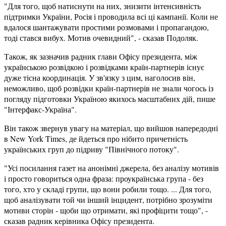
"Для того, щоб натиснути на них, знизити інтенсивність
підтримки України, Росія і проводила всі ці кампанії. Коли не
вдалося шантажувати простими розмовами і пропагандою,
тоді стався вибух. Мотив очевидний", - сказав Подоляк.
Також, як зазначив радник глави Офісу президента, між
українською розвідкою і розвідками країн-партнерів існує
дуже тісна координація. У зв'язку з цим, наголосив він,
неможливо, щоб розвідки країн-партнерів не знали чогось із
погляду підготовки Україною якихось масштабних дій, пише
"Інтерфакс-Україна".
Він також звернув увагу на матеріал, що вийшов напередодні
в New York Times, де йдеться про нібито причетність
українських груп до підриву "Північного потоку".
"Усі посилання газет на анонімні джерела, без аналізу мотивів
і просто говориться одна фраза: проукраїнська група - без
того, хто у складі групи, що вони робили тощо. ... Для того,
щоб аналізувати той чи інший інцидент, потрібно зрозуміти
мотиви сторін - щоби що отримати, які профіцити тощо", -
сказав радник керівника Офісу президента.