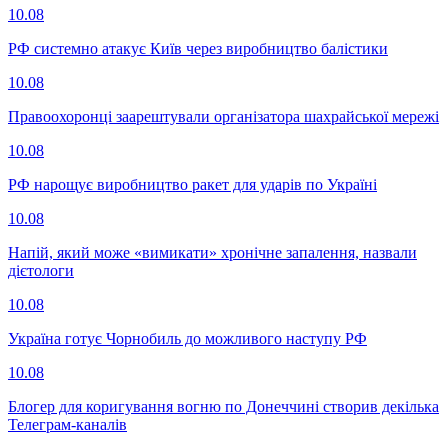
10.08
РФ системно атакує Київ через виробництво балістики
10.08
Правоохоронці заарештували організатора шахрайської мережі
10.08
РФ нарощує виробництво ракет для ударів по Україні
10.08
Напій, який може «вимикати» хронічне запалення, назвали
дієтологи
10.08
Україна готує Чорнобиль до можливого наступу РФ
10.08
Блогер для коригування вогню по Донеччині створив декілька
Телеграм-каналів