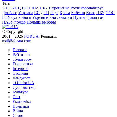
Теги
АТО
УПЦ
РФ
США
СБУ
Порошенко
Росія
коронавирус
Донбасс
Украина
ЕС
ДТП
Рада
Крым
Кабмин
Киев
НБУ
ООС
ГПУ
суд
війна в Україні
війна
санкции
Путин
Трамп
газ
НАБУ
пожар
Польша
выборы
© Copyright
2001—2026
FORUA
. Редакція:
mail@for-ua.com
Головне
Рейтинги
Точка зору
Енергетика
Інтерв’ю
Столиця
Дайджест
TOP For UA
Суспiльство
Культура
Світ
Економіка
Політика
Війна
Спорт