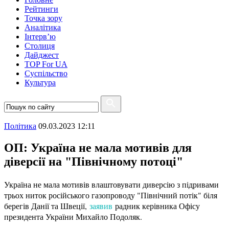
Рейтинги
Точка зору
Аналітика
Інтерв’ю
Столиця
Дайджест
TOP For UA
Суспiльство
Культура
Полiтика
09.03.2023 12:11
ОП: Україна не мала мотивів для
діверсії на "Північному потоці"
Україна не мала мотивів влаштовувати диверсію з підривами
трьох ниток російського газопроводу "Північний потік" біля
берегів Данії та Швеції,
заявив
радник керівника Офісу
президента України Михайло Подоляк.