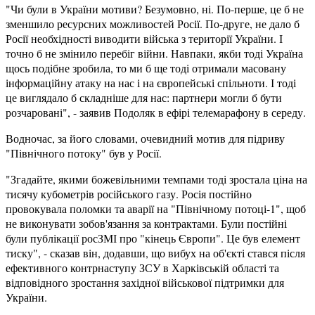
"Чи були в України мотиви? Безумовно, ні. По-перше, це б не
зменшило ресурсних можливостей Росії. По-друге, не дало б
Росії необхідності виводити війська з території України. І
точно б не змінило перебіг війни. Навпаки, якби тоді Україна
щось подібне зробила, то ми б ще тоді отримали масовану
інформаційну атаку на нас і на європейські спільноти. І тоді
це виглядало б складніше для нас: партнери могли б бути
розчаровані", - заявив Подоляк в ефірі телемарафону в середу.
Водночас, за його словами, очевидний мотив для підриву
"Північного потоку" був у Росії.
"Згадайте, якими божевільними темпами тоді зростала ціна на
тисячу кубометрів російського газу. Росія постійно
провокувала поломки та аварії на "Північному потоці-1", щоб
не виконувати зобов'язання за контрактами. Були постійні
були публікації росЗМІ про "кінець Європи". Це був елемент
тиску", - сказав він, додавши, що вибух на об'єкті стався після
ефективного контрнаступу ЗСУ в Харківській області та
відповідного зростання західної військової підтримки для
України.