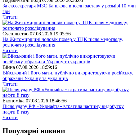
Надзвичайні події
07.08.2026 20:36:03
За екссекретаря МЗС Банькова внесли заставу у розмірі 10 млн
грн
Читати
Суспiльство
07.08.2026 19:05:56
На Житомирщині чоловік помер у ТЦК після медогляду,
розпочато розслідування
Читати
Війна
07.08.2026 18:59:16
Військовий і його мати, публічно використовуючи російську,
ображали Україну та українців
Читати
Економіка
07.08.2026 18:46:56
Після удару РФ «Укрнафта» втратила частину видобутку
нафти й газу
Читати
Популярнi новини