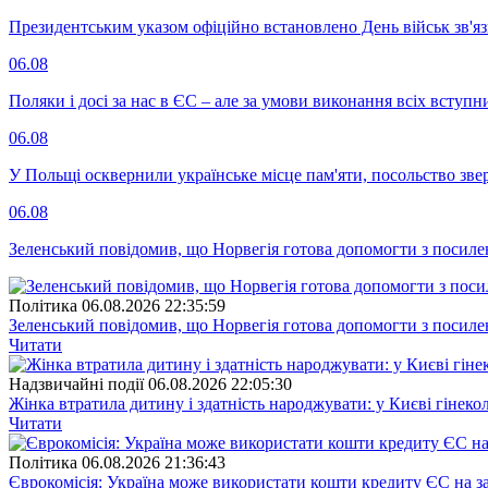
Президентським указом офіційно встановлено День військ зв'яз
06.08
Поляки і досі за нас в ЄС – але за умови виконання всіх вступ
06.08
У Польщі осквернили українське місце пам'яти, посольство зве
06.08
Зеленський повідомив, що Норвегія готова допомогти з посил
Полiтика
06.08.2026 22:35:59
Зеленський повідомив, що Норвегія готова допомогти з посил
Читати
Надзвичайні події
06.08.2026 22:05:30
Жінка втратила дитину і здатність народжувати: у Києві гінеко
Читати
Полiтика
06.08.2026 21:36:43
Єврокомісія: Україна може використати кошти кредиту ЄС на за