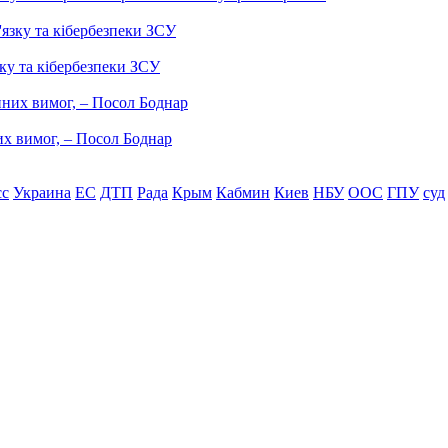
ку та кібербезпеки ЗСУ
них вимог, – Посол Боднар
сс
Украина
ЕС
ДТП
Рада
Крым
Кабмин
Киев
НБУ
ООС
ГПУ
суд