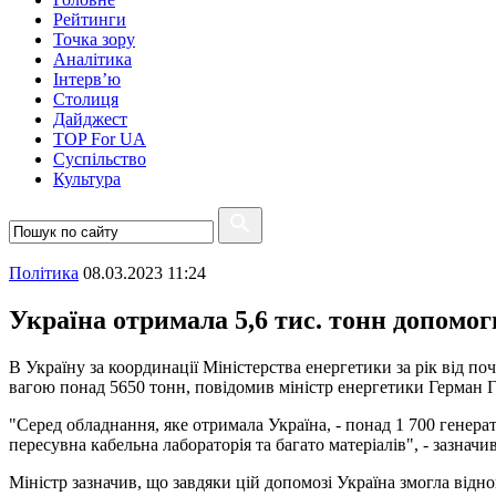
Рейтинги
Точка зору
Аналітика
Інтерв’ю
Столиця
Дайджест
TOP For UA
Суспiльство
Культура
Полiтика
08.03.2023 11:24
Україна отримала 5,6 тис. тонн допомоги
В Україну за координації Міністерства енергетики за рік від
вагою понад 5650 тонн, повідомив міністр енергетики Герман 
"Серед обладнання, яке отримала Україна, - понад 1 700 генера
пересувна кабельна лабораторія та багато матеріалів", - зазначи
Міністр зазначив, що завдяки цій допомозі Україна змогла відно