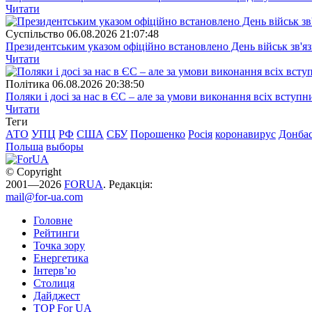
Читати
Суспiльство
06.08.2026 21:07:48
Президентським указом офіційно встановлено День військ зв'яз
Читати
Полiтика
06.08.2026 20:38:50
Поляки і досі за нас в ЄС – але за умови виконання всіх вступ
Читати
Теги
АТО
УПЦ
РФ
США
СБУ
Порошенко
Росія
коронавирус
Донба
Польша
выборы
© Copyright
2001—2026
FORUA
. Редакція:
mail@for-ua.com
Головне
Рейтинги
Точка зору
Енергетика
Інтерв’ю
Столиця
Дайджест
TOP For UA