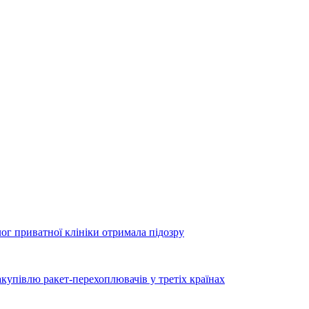
лог приватної клініки отримала підозру
купівлю ракет-перехоплювачів у третіх країнах