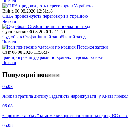
Читати
Війна
06.08.2026 12:51:18
США продовжують переговори з Україною
Читати
Суспiльство
06.08.2026 12:11:50
Суд обрав Стефанішиній запобіжний захід
Читати
Свiт
06.08.2026 11:56:37
Іран пригрозив ударами по країнах Перської затоки
Читати
Популярнi новини
06.08
Жінка втратила дитину і здатність народжувати: у Києві гінеко
06.08
Єврокомісія: Україна може використати кошти кредиту ЄС на за
06.08