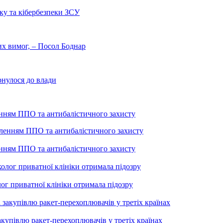
ку та кібербезпеки ЗСУ
них вимог, – Посол Боднар
рнулося до влади
енням ППО та антибалістичного захисту
енням ППО та антибалістичного захисту
лог приватної клініки отримала підозру
купівлю ракет-перехоплювачів у третіх країнах