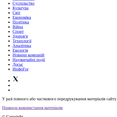
Суспiльство
Культура
Світ
Економіка
Політика
Війна
Спорт
Здоров'я
Технології
Аналітика
Екологія
Новини компаній
Надзвичайні події
Досьє
ИнфоFor
У разі повного або часткового передрукування матеріалів сайту 
Правила використання матеріалів
© Copyright