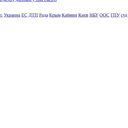
сс
Украина
ЕС
ДТП
Рада
Крым
Кабмин
Киев
НБУ
ООС
ГПУ
суд