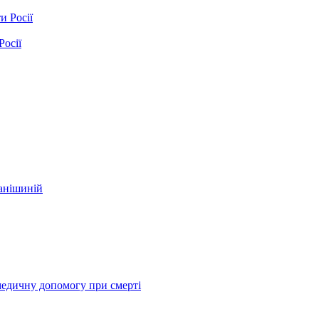
Росії
фанішиній
медичну допомогу при смерті