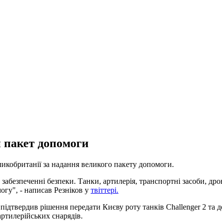
й пакет допомоги
икобританії за надання великого пакету допомоги.
абезпеченні безпеки. Танки, артилерія, транспортні засоби, дро
огу", - написав Резніков у
твіттері.
 підтвердив рішення передати Києву роту танків Challenger 2 та
артилерійських снарядів.