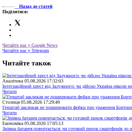
Назад до статей
Поділитися:
Читайте нас у Google News
Читайте нас у Telegram
Читайте також
Аналітика
05.08.2026 17:32:03
Інтеграційний хрест від Залужного: чи дійсно Україна ніколи 
Читати
Столиця
05.08.2026 17:29:49
Генштаб закликав не поширювати фейки про ураження Бортницьк
Читати
Економіка
05.08.2026 17:05:13
Знімна батарея повертається: чи готовий ринок смартфонів до 