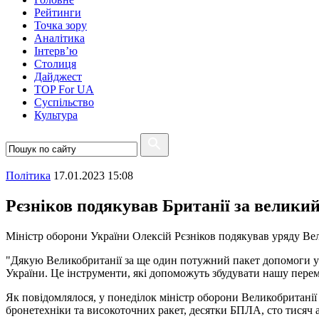
Рейтинги
Точка зору
Аналітика
Інтерв’ю
Столиця
Дайджест
TOP For UA
Суспiльство
Культура
Полiтика
17.01.2023 15:08
Рєзніков подякував Британії за велики
Міністр оборони України Олексій Рєзніков подякував уряду Вел
"Дякую Великобританії за ще один потужний пакет допомоги у з
України. Це інструменти, які допоможуть збудувати нашу перем
Як повідомлялося, у понеділок міністр оборони Великобританії
бронетехніки та високоточних ракет, десятки БПЛА, сто тисяч 