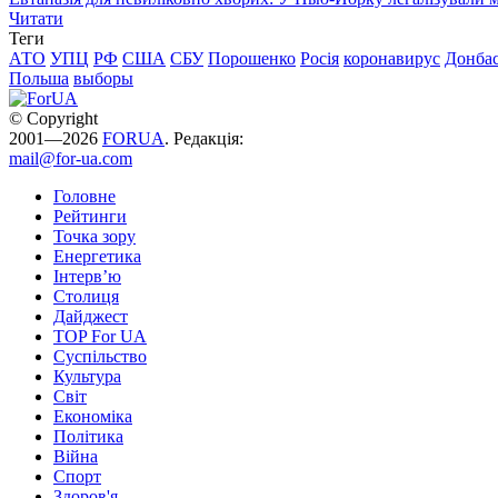
Читати
Теги
АТО
УПЦ
РФ
США
СБУ
Порошенко
Росія
коронавирус
Донба
Польша
выборы
© Copyright
2001—2026
FORUA
. Редакція:
mail@for-ua.com
Головне
Рейтинги
Точка зору
Енергетика
Інтерв’ю
Столиця
Дайджест
TOP For UA
Суспiльство
Культура
Світ
Економіка
Політика
Війна
Спорт
Здоров'я