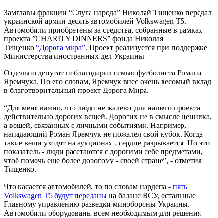
Замглавы фракции “Слуга народа” Николай Тищенко передал
украинской армии десять автомобилей Volkswagen Т5.
Автомобили приобретены за средства, собранные в рамках
проекта ”CHARITY DINNERS” фонда Николая
Тищенко
“Дорога мира”
. Проект реализуется при поддержке
Министерства иностранных дел Украины.
Отдельно депутат поблагодарил семью футболиста Романа
Яремчука. По его словам, Яремчук внес очень весомый вклад
в благотворительный проект Дорога Мира.
“Для меня важно, что люди не жалеют для нашего проекта
действительно дорогих вещей. Дорогих не в смысле ценника,
а вещей, связанных с личными событиями. Например,
нападающий Роман Яремчук не пожалел свой кубок. Когда
такие вещи уходят на аукционах - сердце разрывается. Но это
показатель - люди расстаются с дорогими себе предметами,
чтоб помочь еще более дорогому - своей стране”, - отметил
Тищенко.
Что касается автомобилей, то по словам нардепа -
пять
Volkswagen Т5 будут переданы
на баланс ВСУ, остальные
Главному управлению разведки минобороны Украины.
Автомобили оборудованы всем необходимым для решения