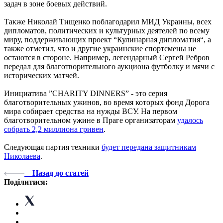
задач в зоне боевых действий.
Также Николай Тищенко поблагодарил МИД Украины, всех
дипломатов, политических и культурных деятелей по всему
миру, поддерживающих проект “Кулинарная дипломатия“, а
также отметил, что и другие украинские спортсмены не
остаются в стороне. Например, легендарный Сергей Ребров
передал для благотворительного аукциона футболку и мячи с
исторических матчей.
Инициатива ”CHARITY DINNERS” - это серия
благотворительных ужинов, во время которых фонд Дорога
мира собирает средства на нужды ВСУ. На первом
благотворительном ужине в Праге организаторам
удалось
собрать 2,2 миллиона гривен
.
Следующая партия техники
будет передана защитникам
Николаева
.
Назад до статей
Поділитися: