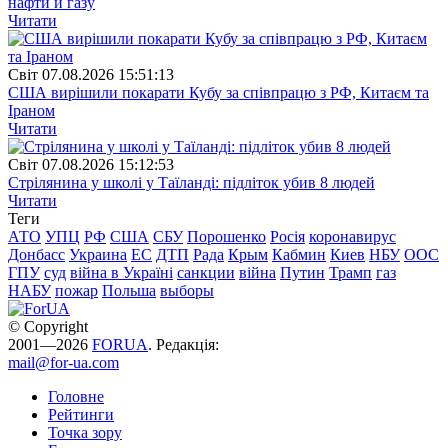
нафти й газу
Читати
Свiт
07.08.2026 15:51:13
США вирішили покарати Кубу за співпрацю з РФ, Китаєм та
Іраном
Читати
Свiт
07.08.2026 15:12:53
Стрілянина у школі у Таїланді: підліток убив 8 людей
Читати
Теги
АТО
УПЦ
РФ
США
СБУ
Порошенко
Росія
коронавирус
Донбасс
Украина
ЕС
ДТП
Рада
Крым
Кабмин
Киев
НБУ
ООС
ГПУ
суд
війна в Україні
санкции
війна
Путин
Трамп
газ
НАБУ
пожар
Польша
выборы
© Copyright
2001—2026
FORUA
. Редакція:
mail@for-ua.com
Головне
Рейтинги
Точка зору