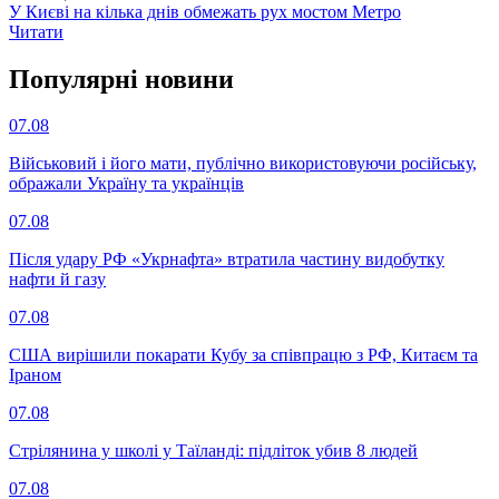
У Києві на кілька днів обмежать рух мостом Метро
Читати
Популярнi новини
07.08
Військовий і його мати, публічно використовуючи російську,
ображали Україну та українців
07.08
Після удару РФ «Укрнафта» втратила частину видобутку
нафти й газу
07.08
США вирішили покарати Кубу за співпрацю з РФ, Китаєм та
Іраном
07.08
Стрілянина у школі у Таїланді: підліток убив 8 людей
07.08