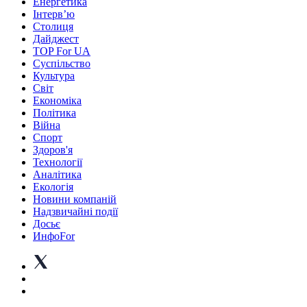
Енергетика
Інтерв’ю
Столиця
Дайджест
TOP For UA
Суспiльство
Культура
Світ
Економіка
Політика
Війна
Спорт
Здоров'я
Технології
Аналітика
Екологія
Новини компаній
Надзвичайні події
Досьє
ИнфоFor