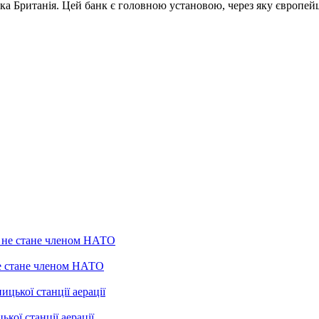
ка Британія. Цей банк є головною установою, через яку європейц
не стане членом НАТО
ої станції аерації