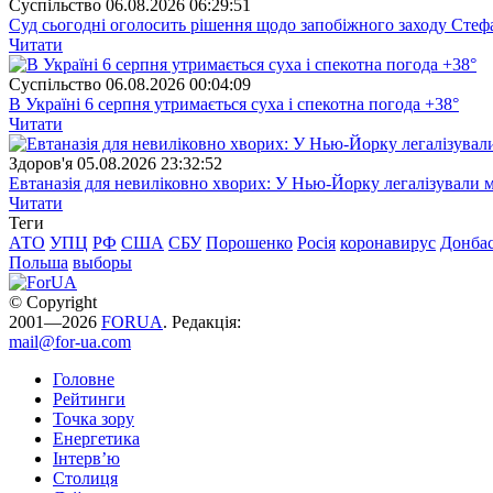
Суспiльство
06.08.2026 06:29:51
Суд сьогодні оголосить рішення щодо запобіжного заходу Сте
Читати
Суспiльство
06.08.2026 00:04:09
В Україні 6 серпня утримається суха і спекотна погода +38°
Читати
Здоров'я
05.08.2026 23:32:52
Евтаназія для невиліковно хворих: У Нью-Йорку легалізували 
Читати
Теги
АТО
УПЦ
РФ
США
СБУ
Порошенко
Росія
коронавирус
Донба
Польша
выборы
© Copyright
2001—2026
FORUA
. Редакція:
mail@for-ua.com
Головне
Рейтинги
Точка зору
Енергетика
Інтерв’ю
Столиця