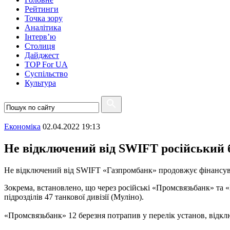
Рейтинги
Точка зору
Аналітика
Інтерв’ю
Столиця
Дайджест
TOP For UA
Суспiльство
Культура
Економіка
02.04.2022 19:13
Не відключений від SWIFT російський 
Не відключений від SWIFT «Газпромбанк» продовжує фінансув
Зокрема, встановлено, що через російські «Промсвязьбанк» та 
підрозділів 47 танкової дивізії (Муліно).
«Промсвязьбанк» 12 березня потрапив у перелік установ, відк