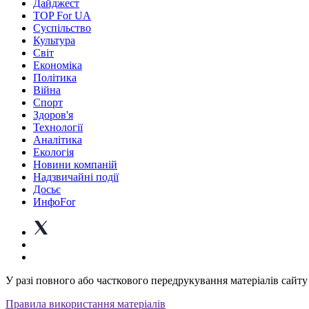
Дайджест
TOP For UA
Суспiльство
Культура
Світ
Економіка
Політика
Війна
Спорт
Здоров'я
Технології
Аналітика
Екологія
Новини компаній
Надзвичайні події
Досьє
ИнфоFor
У разі повного або часткового передрукування матеріалів сайту 
Правила використання матеріалів