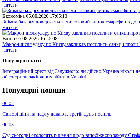
Читати
Економіка
05.08.2026 17:05:13
Знімна батарея повертається: чи готовий ринок смартфонів до 
Читати
Війна
05.08.2026 16:56:08
Макрон після удару по Києву закликав посилити санкції проти 
Читати
Популярнi статтi
Інтеграційний хрест від Залужного: чи дійсно Україна ніколи 
обговорили закінчення війни в Україні
Популярнi новини
06.08
Світові ціни на нафту падають третій день поспіль
06.08
Суд сьогодні оголосить рішення щодо запобіжного заходу Сте