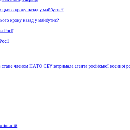
цього кроку назад у майбутнє?
Росії
не стане членом НАТО
СБУ затримала агента російської воєнної р
фанішиній