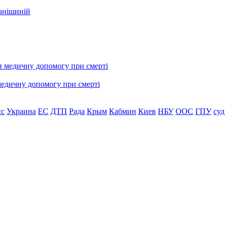
фанішиній
медичну допомогу при смерті
сс
Украина
ЕС
ДТП
Рада
Крым
Кабмин
Киев
НБУ
ООС
ГПУ
суд