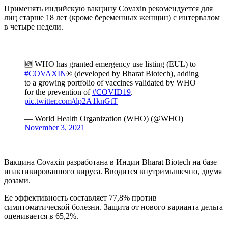
Применять индийскую вакцину Covaxin рекомендуется для
лиц старше 18 лет (кроме беременных женщин) с интервалом
в четыре недели.
🆕 WHO has granted emergency use listing (EUL) to
#COVAXIN
® (developed by Bharat Biotech), adding
to a growing portfolio of vaccines validated by WHO
for the prevention of
#COVID19
.
pic.twitter.com/dp2A1knGtT
— World Health Organization (WHO) (@WHO)
November 3, 2021
Вакцина Covaxin разработана в Индии Bharat Biotech на базе
инактивированного вируса. Вводится внутримышечно, двумя
дозами.
Ее эффективность составляет 77,8% против
симптоматической болезни. Защита от нового варианта дельта
оценивается в 65,2%.