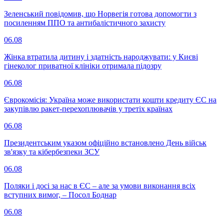
Зеленський повідомив, що Норвегія готова допомогти з
посиленням ППО та антибалістичного захисту
06.08
Жінка втратила дитину і здатність народжувати: у Києві
гінеколог приватної клініки отримала підозру
06.08
Єврокомісія: Україна може використати кошти кредиту ЄС на
закупівлю ракет-перехоплювачів у третіх країнах
06.08
Президентським указом офіційно встановлено День військ
зв'язку та кібербезпеки ЗСУ
06.08
Поляки і досі за нас в ЄС – але за умови виконання всіх
вступних вимог, – Посол Боднар
06.08