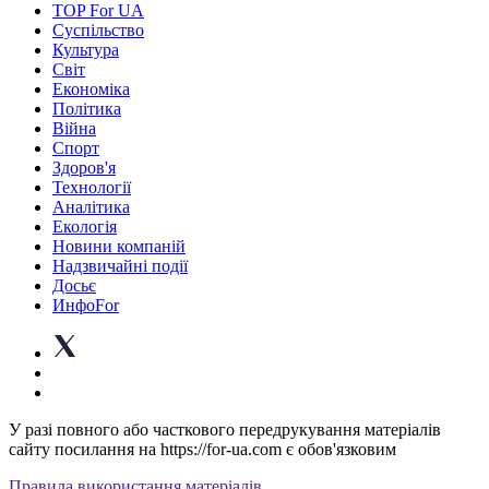
TOP For UA
Суспiльство
Культура
Світ
Економіка
Політика
Війна
Спорт
Здоров'я
Технології
Аналітика
Екологія
Новини компаній
Надзвичайні події
Досьє
ИнфоFor
У разі повного або часткового передрукування матеріалів
сайту посилання на https://for-ua.com є обов'язковим
Правила використання матеріалів