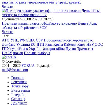
закупівлю ракет-перехоплювачів у третіх країнах
Читати
Суспiльство
06.08.2026 21:07:48
Президентським указом офіційно встановлено День військ
зв'язку та кібербезпеки ЗСУ
Читати
Теги
АТО
УПЦ
РФ
США
СБУ
Порошенко
Росія
коронавирус
Донбасс
Украина
ЕС
ДТП
Рада
Крым
Кабмин
Киев
НБУ
ООС
ГПУ
суд
війна в Україні
санкции
війна
Путин
Трамп
газ
НАБУ
пожар
Польша
выборы
© Copyright
2001—2026
FORUA
. Редакція:
mail@for-ua.com
Головне
Рейтинги
Точка зору
Енергетика
Інтерв’ю
Столиця
Дайджест