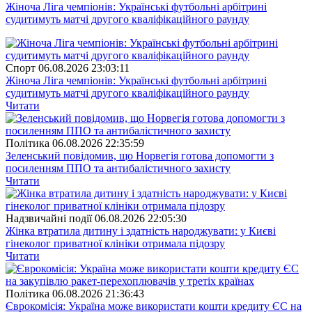
Жіноча Ліга чемпіонів: Українські футбольні арбітрині
судитимуть матчі другого кваліфікаційного раунду
Спорт
06.08.2026 23:03:11
Жіноча Ліга чемпіонів: Українські футбольні арбітрині
судитимуть матчі другого кваліфікаційного раунду
Читати
Полiтика
06.08.2026 22:35:59
Зеленський повідомив, що Норвегія готова допомогти з
посиленням ППО та антибалістичного захисту
Читати
Надзвичайні події
06.08.2026 22:05:30
Жінка втратила дитину і здатність народжувати: у Києві
гінеколог приватної клініки отримала підозру
Читати
Полiтика
06.08.2026 21:36:43
Єврокомісія: Україна може використати кошти кредиту ЄС на