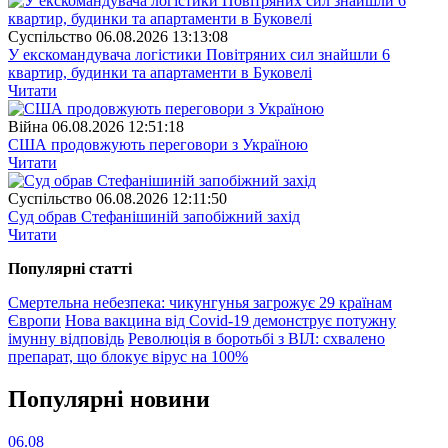
Суспiльство
06.08.2026 13:13:08
У екскомандувача логістики Повітряних сил знайшли 6
квартир, будинки та апартаменти в Буковелі
Читати
Війна
06.08.2026 12:51:18
США продовжують переговори з Україною
Читати
Суспiльство
06.08.2026 12:11:50
Суд обрав Стефанішиній запобіжний захід
Читати
Популярнi статтi
Смертельна небезпека: чикунгунья загрожує 29 країнам
Європи
Нова вакцина від Covid-19 демонструє потужну
імунну відповідь
Революція в боротьбі з ВІЛ: схвалено
препарат, що блокує вірус на 100%
Популярнi новини
06.08