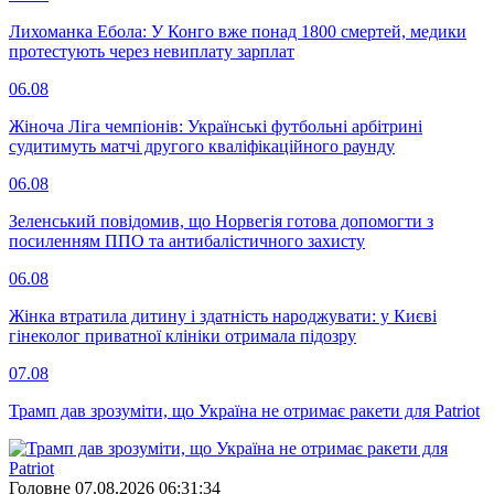
Лихоманка Ебола: У Конго вже понад 1800 смертей, медики
протестують через невиплату зарплат
06.08
Жіноча Ліга чемпіонів: Українські футбольні арбітрині
судитимуть матчі другого кваліфікаційного раунду
06.08
Зеленський повідомив, що Норвегія готова допомогти з
посиленням ППО та антибалістичного захисту
06.08
Жінка втратила дитину і здатність народжувати: у Києві
гінеколог приватної клініки отримала підозру
07.08
Трамп дав зрозуміти, що Україна не отримає ракети для Patriot
Головне
07.08.2026 06:31:34