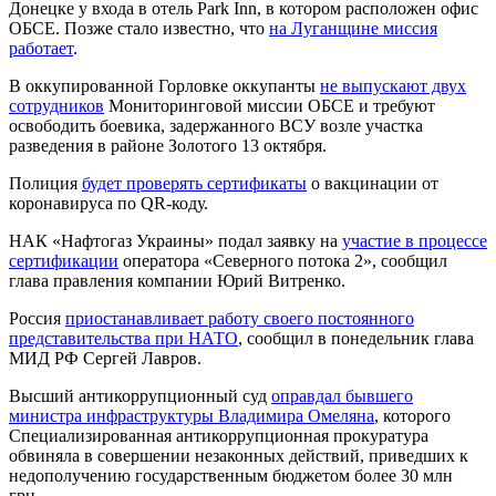
Донецке у входа в отель Park Inn, в котором расположен офис
ОБСЕ. Позже стало известно, что
на Луганщине миссия
работает
.
В оккупированной Горловке оккупанты
не выпускают двух
сотрудников
Мониторинговой миссии ОБСЕ и требуют
освободить боевика, задержанного ВСУ возле участка
разведения в районе Золотого 13 октября.
Полиция
будет проверять сертификаты
о вакцинации от
коронавируса по QR-коду.
НАК «Нафтогаз Украины» подал заявку на
участие в процессе
сертификации
оператора «Северного потока 2», сообщил
глава правления компании Юрий Витренко.
Россия
приостанавливает работу своего постоянного
представительства при НАТО
, сообщил в понедельник глава
МИД РФ Сергей Лавров.
Высший антикоррупционный суд
оправдал бывшего
министра инфраструктуры Владимира Омеляна
, которого
Специализированная антикоррупционная прокуратура
обвиняла в совершении незаконных действий, приведших к
недополучению государственным бюджетом более 30 млн
грн.