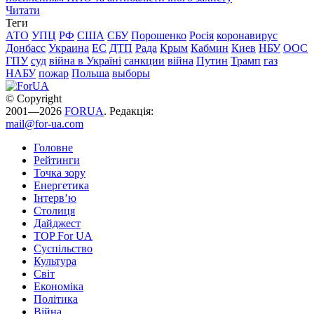
Читати
Теги
АТО
УПЦ
РФ
США
СБУ
Порошенко
Росія
коронавирус
Донбасс
Украина
ЕС
ДТП
Рада
Крым
Кабмин
Киев
НБУ
ООС
ГПУ
суд
війна в Україні
санкции
війна
Путин
Трамп
газ
НАБУ
пожар
Польша
выборы
© Copyright
2001—2026
FORUA
. Редакція:
mail@for-ua.com
Головне
Рейтинги
Точка зору
Енергетика
Інтерв’ю
Столиця
Дайджест
TOP For UA
Суспiльство
Культура
Світ
Економіка
Політика
Війна