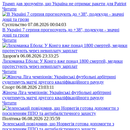
Трамп дав зрозуміти, що Україна не отримає ракети для Patriot
Читати
Суспiльство
07.08.2026 00:04:03
В Україні 7 серпня прогнозують до +38°, подекуди - значні
дощі та грози
Читати
Здоров'я
06.08.2026 23:33:25
Лихоманка Ебола: У Конго вже понад 1800 смертей, медики
протестують через невиплату зарплат
Читати
Спорт
06.08.2026 23:03:11
Жіноча Ліга чемпіонів: Українські футбольні арбітрині
судитимуть матчі другого кваліфікаційного раунду
Читати
Полiтика
06.08.2026 22:35:59
Зеленський повідомив, що Норвегія готова допомогти з
посиленням ППО та антибалістичного захисту