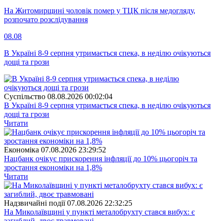
На Житомирщині чоловік помер у ТЦК після медогляду,
розпочато розслідування
08.08
В Україні 8-9 серпня утримається спека, в неділю очікуються
дощі та грози
Суспiльство
08.08.2026 00:02:04
В Україні 8-9 серпня утримається спека, в неділю очікуються
дощі та грози
Читати
Економіка
07.08.2026 23:29:52
Нацбанк очікує прискорення інфляції до 10% цьогоріч та
зростання економіки на 1,8%
Читати
Надзвичайні події
07.08.2026 22:32:25
На Миколаївщині у пункті металобрухту стався вибух: є
загиблий, двоє травмовані