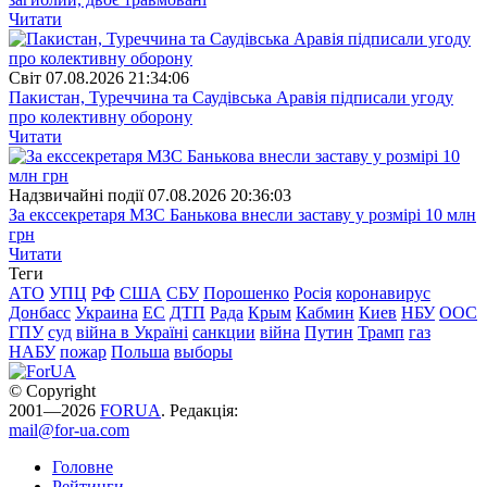
Читати
Свiт
07.08.2026 21:34:06
Пакистан, Туреччина та Саудівська Аравія підписали угоду
про колективну оборону
Читати
Надзвичайні події
07.08.2026 20:36:03
За екссекретаря МЗС Банькова внесли заставу у розмірі 10 млн
грн
Читати
Теги
АТО
УПЦ
РФ
США
СБУ
Порошенко
Росія
коронавирус
Донбасс
Украина
ЕС
ДТП
Рада
Крым
Кабмин
Киев
НБУ
ООС
ГПУ
суд
війна в Україні
санкции
війна
Путин
Трамп
газ
НАБУ
пожар
Польша
выборы
© Copyright
2001—2026
FORUA
. Редакція:
mail@for-ua.com
Головне
Рейтинги