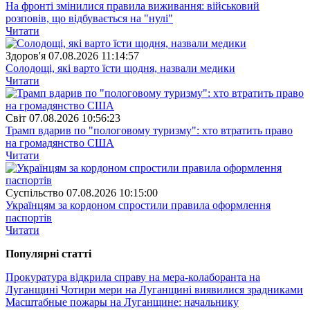
На фронті змінилися правила виживання: військовий
розповів, що відбувається на "нулі"
Читати
Здоров'я
07.08.2026 11:14:57
Солодощі, які варто їсти щодня, назвали медики
Читати
Свiт
07.08.2026 10:56:23
Трамп вдарив по "пологовому туризму": хто втратить право
на громадянство США
Читати
Суспiльство
07.08.2026 10:15:00
Українцям за кордоном спростили правила оформлення
паспортів
Читати
Популярнi статтi
Прокуратура відкрила справу на мера-колаборанта на
Луганщині
Чотири мери на Луганщині виявилися зрадниками
Масштабные пожары на Луганщине: начальнику