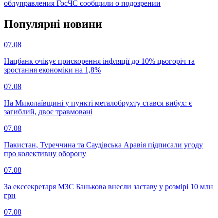
облуправления ГосЧС сообщили о подозрении
Популярнi новини
07.08
Нацбанк очікує прискорення інфляції до 10% цьогоріч та
зростання економіки на 1,8%
07.08
На Миколаївщині у пункті металобрухту стався вибух: є
загиблий, двоє травмовані
07.08
Пакистан, Туреччина та Саудівська Аравія підписали угоду
про колективну оборону
07.08
За екссекретаря МЗС Банькова внесли заставу у розмірі 10 млн
грн
07.08