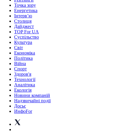
Точка зору
Енергетика
Інтерв’ю
Столиця
Дайджест
TOP For UA
Суспiльство
Культура
Світ
Економіка
Політика
Війна
Спорт
Здоров'я
Технології
Аналітика
Екологія
Новини компаній
Надзвичайні події
Досьє
ИнфоFor