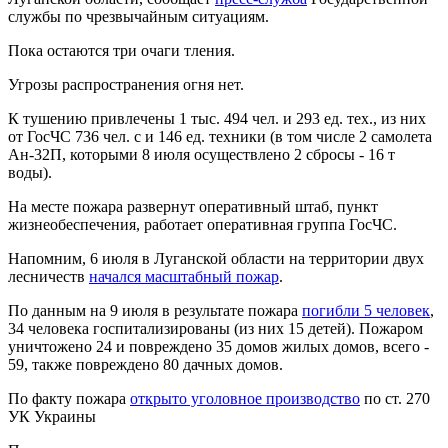
службы по чрезвычайным ситуациям.
Пока остаются три очаги тления.
Угрозы распространения огня нет.
К тушению привлечены 1 тыс. 494 чел. и 293 ед. тех., из них
от ГосЧС 736 чел. с и 146 ед. техники (в том числе 2 самолета
Ан-32П, которыми 8 июля осуществлено 2 сбросы - 16 т
воды).
На месте пожара развернут оперативный штаб, пункт
жизнеобеспечения, работает оперативная группа ГосЧС.
Напомним, 6 июля в Луганской области на территории двух
лесничеств
начался масштабный пожар
.
По данным на 9 июля в результате пожара
погибли 5 человек
,
34 человека госпитализированы (из них 15 детей). Пожаром
уничтожено 24 и повреждено 35 домов жилых домов, всего -
59, также повреждено 80 дачных домов.
По факту пожара
открыто уголовное производство
по ст. 270
УК Украины