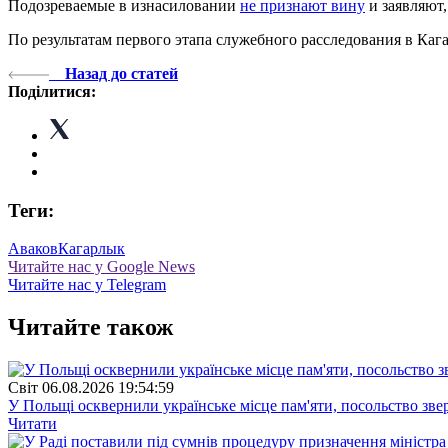
Подозреваемые в изнасиловании
не признают вину
и заявляют,
По результатам первого этапа служебного расследования в К
Назад до статей
Поділитися:
Теги:
Аваков
Кагарлык
Читайте нас у Google News
Читайте нас у Telegram
Читайте також
Свiт
06.08.2026 19:54:59
У Польщі осквернили українське місце пам'яти, посольство зве
Читати