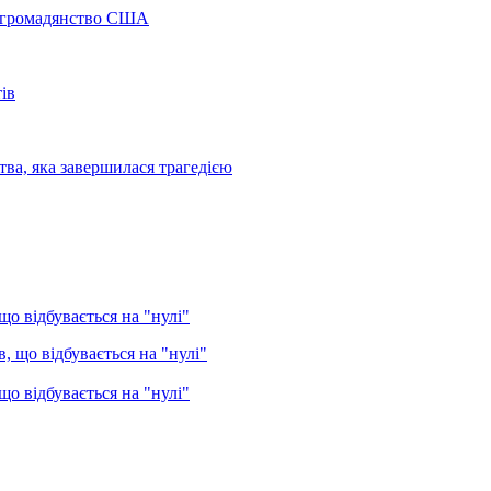
а громадянство США
ів
ва, яка завершилася трагедією
о відбувається на "нулі"
о відбувається на "нулі"