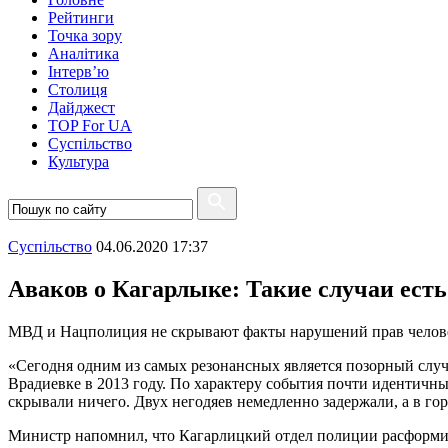
Рейтинги
Точка зору
Аналітика
Інтерв’ю
Столиця
Дайджест
TOP For UA
Суспiльство
Культура
Суспiльство
04.06.2020 17:37
Аваков о Кагарлыке: Такие случаи есть
МВД и Нацполиция не скрывают факты нарушений прав человек
«Сегодня одним из самых резонансных является позорный слу
Врадиевке в 2013 году. По характеру события почти идентичн
скрывали ничего. Двух негодяев немедленно задержали, а в гор
Министр напомнил, что Кагарлицкий отдел полиции расформир