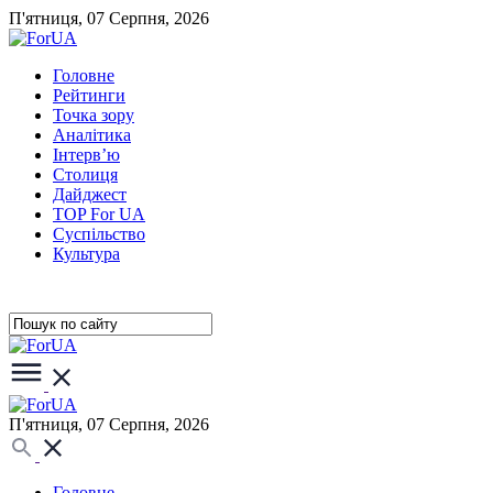
П'ятниця, 07 Серпня, 2026
Головне
Рейтинги
Точка зору
Аналітика
Інтерв’ю
Столиця
Дайджест
TOP For UA
Суспiльство
Культура
П'ятниця, 07 Серпня, 2026
Головне