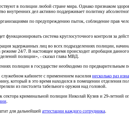
ствуют в полиции любой стране мира. Однако признаком здоровь
тво внутренних дел активно поддерживает политику абсолютног
организациями по предупреждению пыток, соблюдение прав чел
удет функционировать система круглосуточного контроля за дей
рация задержанных лиц во всех подразделениях полиции, начина
 режиме 24/7. В настоящее время происходит апробация данног
делений полиции», - сказал глава МВД.
елениях полиции в государстве необходимо по предварительным п
ем служебном кабинете с применением насилия
несколько раз из
жчину, который в это время находился в помещении отделения п
треляли из пистолета табельного оружия над головой.
к сектора криминальной полиции Николай Кузив и 29-летний 
нии
.
 штат для дальнейшей
аттестации каждого сотрудника
.