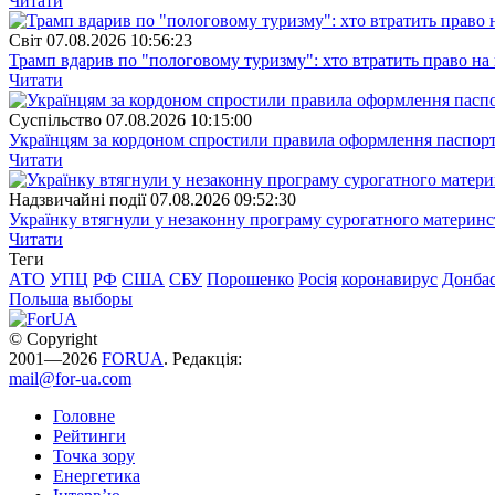
Читати
Свiт
07.08.2026 10:56:23
Трамп вдарив по "пологовому туризму": хто втратить право н
Читати
Суспiльство
07.08.2026 10:15:00
Українцям за кордоном спростили правила оформлення паспорт
Читати
Надзвичайні події
07.08.2026 09:52:30
Українку втягнули у незаконну програму сурогатного материнст
Читати
Теги
АТО
УПЦ
РФ
США
СБУ
Порошенко
Росія
коронавирус
Донба
Польша
выборы
© Copyright
2001—2026
FORUA
. Редакція:
mail@for-ua.com
Головне
Рейтинги
Точка зору
Енергетика