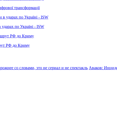
ифрової трансформації
 ударах по Україні - ISW
рут РФ до Криму
ожнее со словами, это не сериал и не спектакль
Аваков: Инцид