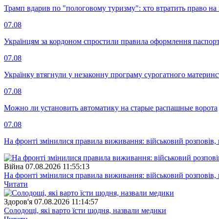
Трамп вдарив по "пологовому туризму": хто втратить право н
07.08
Українцям за кордоном спростили правила оформлення паспорт
07.08
Українку втягнули у незаконну програму сурогатного материнст
07.08
Можно ли установить автоматику на старые распашные ворота
07.08
На фронті змінилися правила виживання: військовий розповів, щ
Війна
07.08.2026 11:55:13
На фронті змінилися правила виживання: військовий розповів, щ
Читати
Здоров'я
07.08.2026 11:14:57
Солодощі, які варто їсти щодня, назвали медики