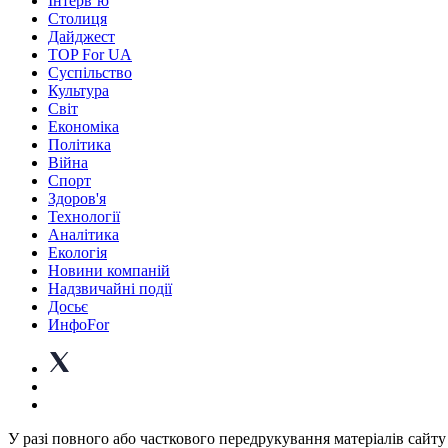
Інтерв’ю
Столиця
Дайджест
TOP For UA
Суспiльство
Культура
Світ
Економіка
Політика
Війна
Спорт
Здоров'я
Технології
Аналітика
Екологія
Новини компаній
Надзвичайні події
Досьє
ИнфоFor
У разі повного або часткового передрукування матеріалів сайту 