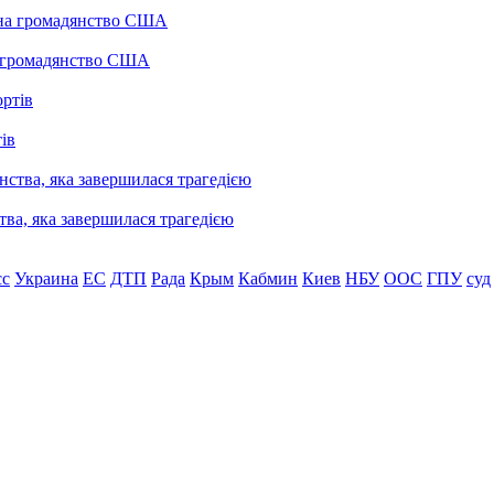
а громадянство США
ів
ва, яка завершилася трагедією
сс
Украина
ЕС
ДТП
Рада
Крым
Кабмин
Киев
НБУ
ООС
ГПУ
суд