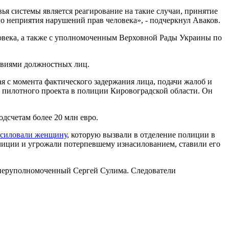
я системы является реагирование на такие случаи, принятие
о неприятия нарушений прав человека», - подчеркнул Аваков.
овека, а также с уполномоченным Верховной Рады Украины по
ствиями должностных лиц.
я с момента фактического задержания лица, подачи жалоб и
о пилотного проекта в полиции Кировоградской области. Он
одсчетам более 20 млн евро.
насиловали женщину
, которую вызвали в отделение полиции в
олиции и угрожали потерпевшему изнасилованием, ставили его
оперуполномоченный Сергей Сулима. Следователи