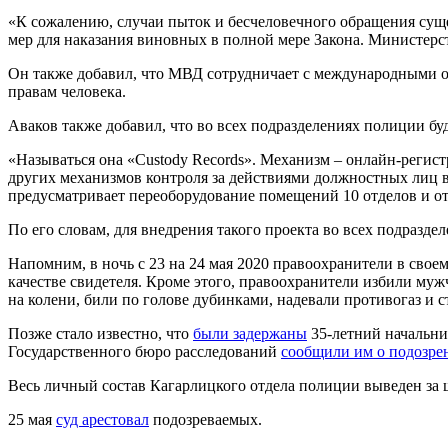
«К сожалению, случаи пыток и бесчеловечного обращения суще
мер для наказания виновных в полной мере Закона. Министерс
Он также добавил, что МВД сотрудничает с международными 
правам человека.
Аваков также добавил, что во всех подразделениях полиции б
«Называться она «Сustody Records». Механизм – онлайн-регист
других механизмов контроля за действиями должностных лиц в
предусматривает переоборудование помещений 10 отделов и от
По его словам, для внедрения такого проекта во всех подразд
Напомним, в ночь с 23 на 24 мая 2020 правоохранители в сво
качестве свидетеля. Кроме этого, правоохранители избили му
на колени, били по голове дубинками, надевали противогаз и с
Позже стало известно, что
были задержаны
35-летний начальни
Государственного бюро расследований
сообщили им о подозре
Весь личный состав Кагарлицкого отдела полиции выведен за
25 мая
суд арестовал
подозреваемых.