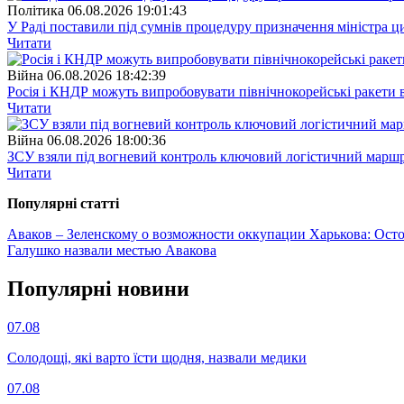
Полiтика
06.08.2026 19:01:43
У Раді поставили під сумнів процедуру призначення міністра ц
Читати
Війна
06.08.2026 18:42:39
Росія і КНДР можуть випробовувати північнокорейські ракети в
Читати
Війна
06.08.2026 18:00:36
ЗСУ взяли під вогневий контроль ключовий логістичний марш
Читати
Популярнi статтi
Аваков – Зеленскому о возможности оккупации Харькова: Остор
Галушко назвали местью Авакова
Популярнi новини
07.08
Солодощі, які варто їсти щодня, назвали медики
07.08