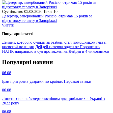
Суспiльство
05.08.2026 19:02:10
Дезертир, завербований Росією, отримав 15 років за
підготовку теракту в Запоріжжі
Читати
Популярнi статтi
Дейдей, которого судили за разбой, стал помощником главы
киевской полиции
Дейдей потерял орден от Порошенко
НАПК направило в суд протоколы на Дейдея и 4 чиновников
Популярнi новини
06.08
Іран пригрозив ударами по країнах Перської затоки
06.08
Липень став найсмертоноснішим для цивільних в Україні з
2022 року
06.08