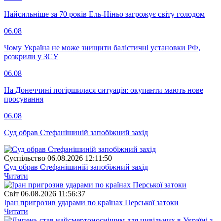
Найсильніше за 70 років Ель-Ніньо загрожує світу голодом
06.08
Чому Україна не може знищити балістичні установки РФ,
розкрили у ЗСУ
06.08
На Донеччині погіршилася ситуація: окупанти мають нове
просування
06.08
Суд обрав Стефанішиній запобіжний захід
Суспiльство
06.08.2026 12:11:50
Суд обрав Стефанішиній запобіжний захід
Читати
Свiт
06.08.2026 11:56:37
Іран пригрозив ударами по країнах Перської затоки
Читати