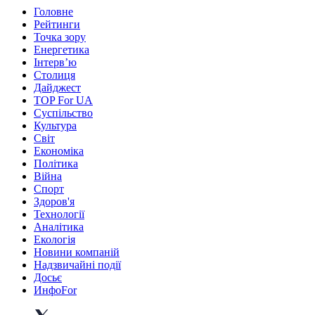
Головне
Рейтинги
Точка зору
Енергетика
Інтерв’ю
Столиця
Дайджест
TOP For UA
Суспiльство
Культура
Світ
Економіка
Політика
Війна
Спорт
Здоров'я
Технології
Аналітика
Екологія
Новини компаній
Надзвичайні події
Досьє
ИнфоFor