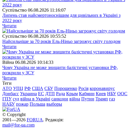
Суспiльство
06.08.2026 11:16:07
Липень став найсмертоноснішим для цивільних в Україні з
2022 року
Читати
Суспiльство
06.08.2026 10:55:52
Найсильніше за 70 років Ель-Ніньо загрожує світу голодом
Читати
Війна
06.08.2026 10:14:33
Чому Україна не може знищити балістичні установки РФ,
розкрили у ЗСУ
Читати
Теги
АТО
УПЦ
РФ
США
СБУ
Порошенко
Росія
коронавирус
Донбасс
Украина
ЕС
ДТП
Рада
Крым
Кабмин
Киев
НБУ
ООС
ГПУ
суд
війна в Україні
санкции
війна
Путин
Трамп
газ
НАБУ
пожар
Польша
выборы
© Copyright
2001—2026
FORUA
. Редакція:
mail@for-ua.com