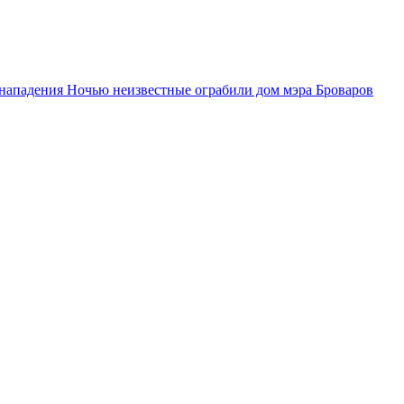
 нападения
Ночью неизвестные ограбили дом мэра Броваров