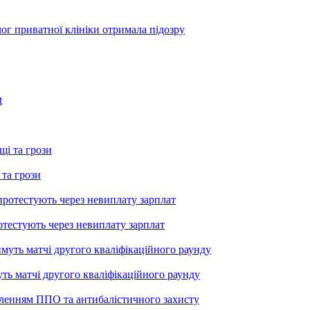
лог приватної клініки отримала підозру
 та грози
тестують через невиплату зарплат
уть матчі другого кваліфікаційного раунду