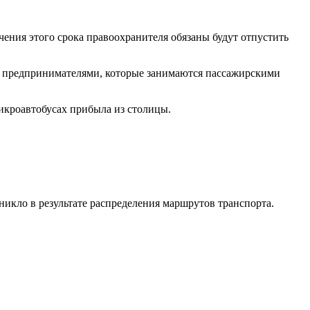
ечения этого срока правоохранителя обязаны будут отпустить
у предпринимателями, которые занимаются пассажирскими
микроавтобусах прибыла из столицы.
икло в результате распределения маршрутов транспорта.