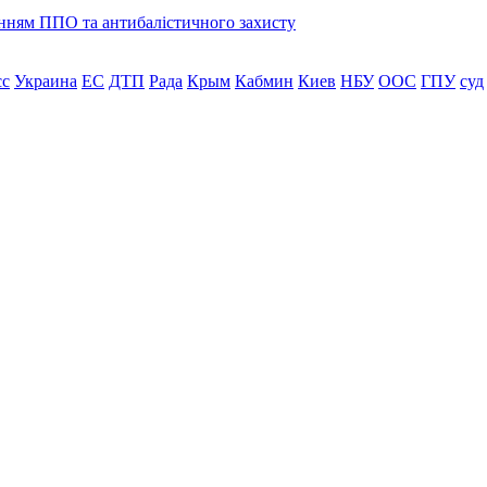
енням ППО та антибалістичного захисту
сс
Украина
ЕС
ДТП
Рада
Крым
Кабмин
Киев
НБУ
ООС
ГПУ
суд