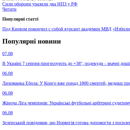
Сили оборони уразили два НПЗ у РФ
Читати
Популярнi статтi
Под Киевом покончил с собой курсант академии МВД
«Избили 
Популярнi новини
07.08
В Україні 7 серпня прогнозують до +38°, подекуди - значні дощі
06.08
Лихоманка Ебола: У Конго вже понад 1800 смертей, медики про
06.08
Жіноча Ліга чемпіонів: Українські футбольні арбітрині судитим
06.08
Зеленський повідомив, що Норвегія готова допомогти з посил