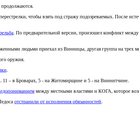
 продолжаются.
 перестрелки, чтобы взять под стражу подозреваемых. После ист
рельба
. По предварительной версии, произошел конфликт межд
оруженными людьми приехал из Винницы, другая группа на трех 
ого оружия.
лки
.
 11 – в Броварах, 5 - на Житомирщине и 5 - на Виннитчине.
недопониманием
между местными властями и КОГА, которое возн
Педоса
отстранили от исполнения обязанностей
.