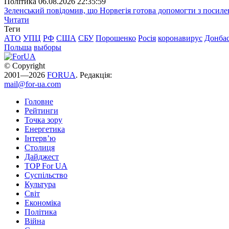
Полiтика
06.08.2026 22:35:59
Зеленський повідомив, що Норвегія готова допомогти з посил
Читати
Теги
АТО
УПЦ
РФ
США
СБУ
Порошенко
Росія
коронавирус
Донба
Польша
выборы
© Copyright
2001—2026
FORUA
. Редакція:
mail@for-ua.com
Головне
Рейтинги
Точка зору
Енергетика
Інтерв’ю
Столиця
Дайджест
TOP For UA
Суспiльство
Культура
Світ
Економіка
Політика
Війна