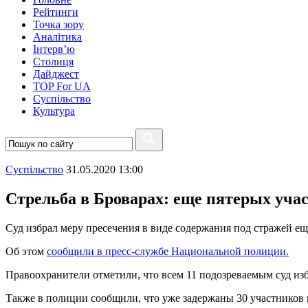
Рейтинги
Точка зору
Аналітика
Інтерв’ю
Столиця
Дайджест
TOP For UA
Суспiльство
Культура
Суспiльство
31.05.2020 13:00
Стрельба в Броварах: еще пятерых уча
Суд избрал меру пресечения в виде содержания под стражей ещ
Об этом
сообщили в пресс-службе Национальной полиции.
Правоохранители отметили, что всем 11 подозреваемым суд избр
Также в полиции сообщили, что уже задержаны 30 участников 