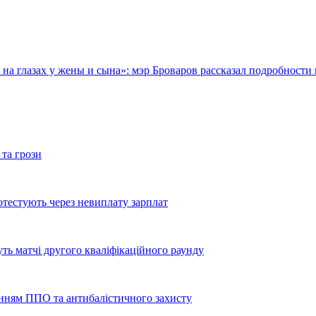
на глазах у жены и сына»: мэр Броваров рассказал подробности
 та грози
тестують через невиплату зарплат
уть матчі другого кваліфікаційного раунду
енням ППО та антибалістичного захисту