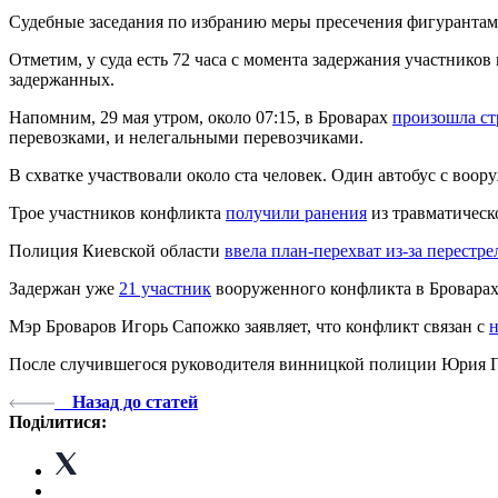
Судебные заседания по избранию меры пресечения фигурантам
Отметим, у суда есть 72 часа с момента задержания участников
задержанных.
Напомним, 29 мая утром, около 07:15, в Броварах
произошла ст
перевозками, и нелегальными перевозчиками.
В схватке участвовали около ста человек. Один автобус с во
Трое участников конфликта
получили ранения
из травматическ
Полиция Киевской области
ввела план-перехват из-за перестре
Задержан уже
21 участник
вооруженного конфликта в Броварах.
Мэр Броваров Игорь Сапожко заявляет, что конфликт связан с
После случившегося руководителя винницкой полиции Юрия 
Назад до статей
Поділитися: