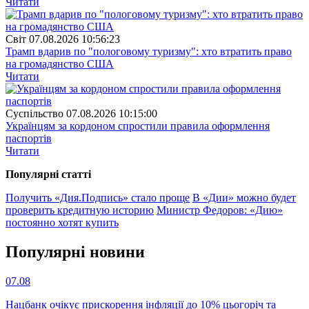
Читати
Свiт
07.08.2026 10:56:23
Трамп вдарив по "пологовому туризму": хто втратить право
на громадянство США
Читати
Суспiльство
07.08.2026 10:15:00
Українцям за кордоном спростили правила оформлення
паспортів
Читати
Популярнi статтi
Получить «Дия.Подпись» стало проще
В «Дии» можно будет
проверить кредитную историю
Министр Федоров: «Дию»
постоянно хотят купить
Популярнi новини
07.08
Нацбанк очікує прискорення інфляції до 10% цьогоріч та