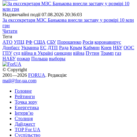
Надзвичайні події
07.08.2026 20:36:03
За екссекретаря МЗС Банькова внесли заставу у розмірі 10 млн
грн
Читати
Теги
АТО
УПЦ
РФ
США
СБУ
Порошенко
Росія
коронавирус
Донбасс
Украина
ЕС
ДТП
Рада
Крым
Кабмин
Киев
НБУ
ООС
ГПУ
суд
війна в Україні
санкции
війна
Путин
Трамп
газ
НАБУ
пожар
Польша
выборы
© Copyright
2001—2026
FORUA
. Редакція:
mail@for-ua.com
Головне
Рейтинги
Точка зору
Енергетика
Інтерв’ю
Столиця
Дайджест
TOP For UA
Суспiльство