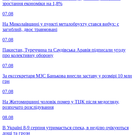
зростання економіки на 1,8%
07.08
На Миколаївщині у пункті металобрухту стався вибух: є
загиблий, двоє травмовані
07.08
Пакистан, Туреччина та Саудівська Аравія підписали угоду
про колективну оборону
07.08
За екссекретаря МЗС Банькова внесли заставу у розмірі 10 млн
грн
07.08
На Житомирщині чоловік помер у ТЦК після медогляду,
розпочато розслідування
08.08
В Україні 8-9 серпня утримається спека, в неділю очікуються
дощі та грози