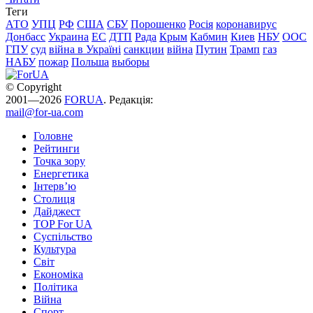
Теги
АТО
УПЦ
РФ
США
СБУ
Порошенко
Росія
коронавирус
Донбасс
Украина
ЕС
ДТП
Рада
Крым
Кабмин
Киев
НБУ
ООС
ГПУ
суд
війна в Україні
санкции
війна
Путин
Трамп
газ
НАБУ
пожар
Польша
выборы
© Copyright
2001—2026
FORUA
. Редакція:
mail@for-ua.com
Головне
Рейтинги
Точка зору
Енергетика
Інтерв’ю
Столиця
Дайджест
TOP For UA
Суспiльство
Культура
Світ
Економіка
Політика
Війна
Спорт