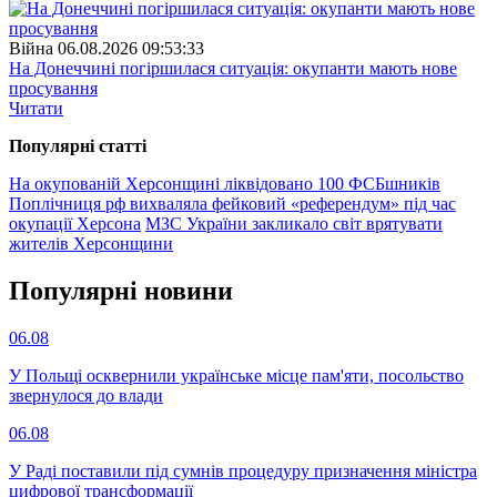
Війна
06.08.2026 09:53:33
На Донеччині погіршилася ситуація: окупанти мають нове
просування
Читати
Популярнi статтi
На окупованій Херсонщині ліквідовано 100 ФСБшників
Поплічниця рф вихваляла фейковий «референдум» під час
окупації Херсона
МЗС України закликало світ врятувати
жителів Херсонщини
Популярнi новини
06.08
У Польщі осквернили українське місце пам'яти, посольство
звернулося до влади
06.08
У Раді поставили під сумнів процедуру призначення міністра
цифрової трансформації