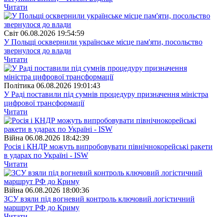
Читати
Свiт
06.08.2026 19:54:59
У Польщі осквернили українське місце пам'яти, посольство
звернулося до влади
Читати
Полiтика
06.08.2026 19:01:43
У Раді поставили під сумнів процедуру призначення міністра
цифрової трансформації
Читати
Війна
06.08.2026 18:42:39
Росія і КНДР можуть випробовувати північнокорейські ракети
в ударах по Україні - ISW
Читати
Війна
06.08.2026 18:00:36
ЗСУ взяли під вогневий контроль ключовий логістичний
маршрут РФ до Криму
Читати