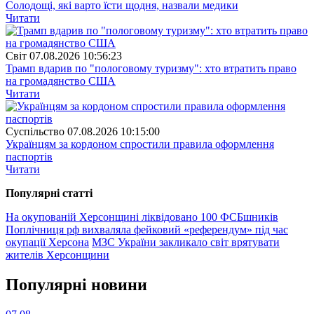
Солодощі, які варто їсти щодня, назвали медики
Читати
Свiт
07.08.2026 10:56:23
Трамп вдарив по "пологовому туризму": хто втратить право
на громадянство США
Читати
Суспiльство
07.08.2026 10:15:00
Українцям за кордоном спростили правила оформлення
паспортів
Читати
Популярнi статтi
На окупованій Херсонщині ліквідовано 100 ФСБшників
Поплічниця рф вихваляла фейковий «референдум» під час
окупації Херсона
МЗС України закликало світ врятувати
жителів Херсонщини
Популярнi новини