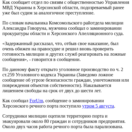
Как сообщает отдел по связям с общественностью Управления
МВД Украины в Херсонской области, подозреваемый ранее
уже был судим за аналогичное преступление.
По словам начальника Комсомольского райотдела милиции
Александра Говоруна, мужчина сообщал о заминировании
прокуратуры области и Херсонского Апелляционного суда.
«Задержанный рассказал, что, отбыв свое наказание, был
очень обижен на правосудие и решил вновь проверить
готовность милиции и других служб реагировать на ложные
сообщения», - говорится в сообщении.
По данному факту открыто уголовное производство по ч. 2
ст.259 Уголовного кодекса Украины (Заведомо ложное
сообщение об угрозе безопасности граждан, уничтожения или
повреждения объектов собственности). Наказывается
лишением свободы на срок от двух до шести лет.
Как сообщал
ForUm
, сообщение о заминировании
Херсонского речного порта поступило
утром 5 августа
.
Сотрудники милиции оцепили территорию порта и
эвакуировали около 80 граждан и сотрудников предприятия.
Около двух часов работа речного порта была парализована.