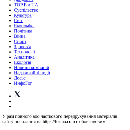
TOP For UA
Суспiльство
Культура
Світ
Економіка
Політика
Війна
Спорт
Здоров'я
Технології
Аналітика
Екологія
Новини компаній
Надзвичайні події
Досьє
ИнфоFor
У разі повного або часткового передрукування матеріалів
сайту посилання на https://for-ua.com є обов'язковим