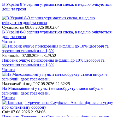
В Україні 8-9 серпня утримається спека, в неділю очікуються
дощі та грози
Суспiльство
08.08.2026 00:02:04
В Україні 8-9 серпня утримається спека, в неділю очікуються
дощі та грози
Читати
Економіка
07.08.2026 23:29:52
Нацбанк очікує прискорення інфляції до 10% цьогоріч та
зростання економіки на 1,8%
Читати
Надзвичайні події
07.08.2026 22:32:25
На Миколаївщині у пункті металобрухту стався вибух: є
загиблий, двоє травмовані
Читати
Свiт
07.08.2026 21:34:06
Пакистан, Туреччина та Саудівська Аравія підписали угоду