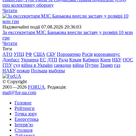
про колективну оборону
Читати
Надзвичайні події
07.08.2026 20:36:03
За екссекретаря МЗС Банькова внесли заставу у розмірі 10 млн
грн
Читати
Теги
АТО
УПЦ
РФ
США
СБУ
Порошенко
Росія
коронавирус
Донбасс
Украина
ЕС
ДТП
Рада
Крым
Кабмин
Киев
НБУ
ООС
ГПУ
суд
війна в Україні
санкции
війна
Путин
Трамп
газ
НАБУ
пожар
Польша
выборы
© Copyright
2001—2026
FORUA
. Редакція:
mail@for-ua.com
Головне
Рейтинги
Точка зору
Енергетика
Інтерв’ю
Столиця
Дайджест