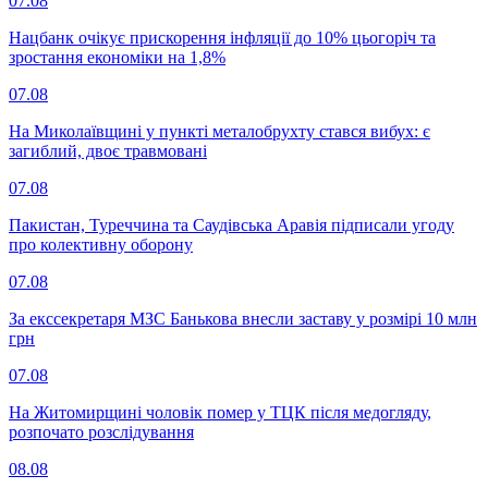
07.08
Нацбанк очікує прискорення інфляції до 10% цьогоріч та
зростання економіки на 1,8%
07.08
На Миколаївщині у пункті металобрухту стався вибух: є
загиблий, двоє травмовані
07.08
Пакистан, Туреччина та Саудівська Аравія підписали угоду
про колективну оборону
07.08
За екссекретаря МЗС Банькова внесли заставу у розмірі 10 млн
грн
07.08
На Житомирщині чоловік помер у ТЦК після медогляду,
розпочато розслідування
08.08