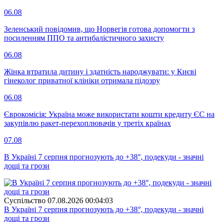
06.08
Зеленський повідомив, що Норвегія готова допомогти з
посиленням ППО та антибалістичного захисту
06.08
Жінка втратила дитину і здатність народжувати: у Києві
гінеколог приватної клініки отримала підозру
06.08
Єврокомісія: Україна може використати кошти кредиту ЄС на
закупівлю ракет-перехоплювачів у третіх країнах
07.08
В Україні 7 серпня прогнозують до +38°, подекуди - значні
дощі та грози
Суспiльство
07.08.2026 00:04:03
В Україні 7 серпня прогнозують до +38°, подекуди - значні
дощі та грози