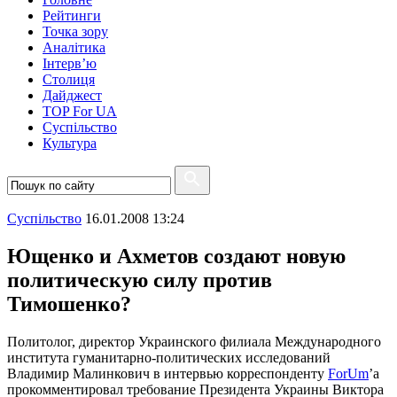
Рейтинги
Точка зору
Аналітика
Інтерв’ю
Столиця
Дайджест
TOP For UA
Суспiльство
Культура
Суспiльство
16.01.2008 13:24
Ющенко и Ахметов создают новую
политическую силу против
Тимошенко?
Политолог, директор Украинского филиала Международного
института гуманитарно-политических исследований
Владимир Малинкович в интервью корреспонденту
ForUm
’a
прокомментировал требование Президента Украины Виктора