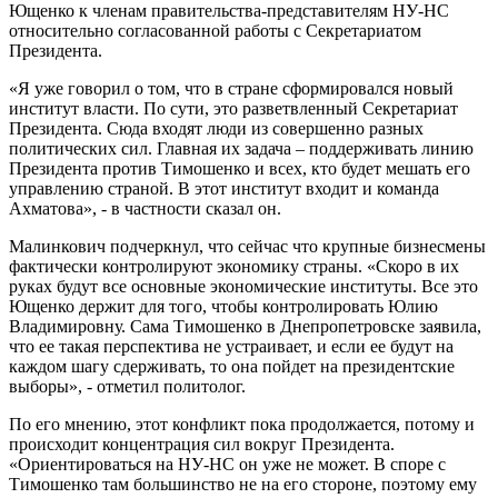
Ющенко к членам правительства-представителям НУ-НС
относительно согласованной работы с Секретариатом
Президента.
«Я уже говорил о том, что в стране сформировался новый
институт власти. По сути, это разветвленный Секретариат
Президента. Сюда входят люди из совершенно разных
политических сил. Главная их задача – поддерживать линию
Президента против Тимошенко и всех, кто будет мешать его
управлению страной. В этот институт входит и команда
Ахматова», - в частности сказал он.
Малинкович подчеркнул, что сейчас что крупные бизнесмены
фактически контролируют экономику страны. «Скоро в их
руках будут все основные экономические институты. Все это
Ющенко держит для того, чтобы контролировать Юлию
Владимировну. Сама Тимошенко в Днепропетровске заявила,
что ее такая перспектива не устраивает, и если ее будут на
каждом шагу сдерживать, то она пойдет на президентские
выборы», - отметил политолог.
По его мнению, этот конфликт пока продолжается, потому и
происходит концентрация сил вокруг Президента.
«Ориентироваться на НУ-НС он уже не может. В споре с
Тимошенко там большинство не на его стороне, поэтому ему