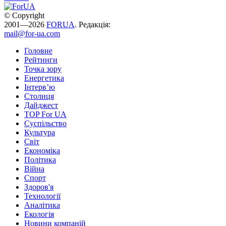
© Copyright
2001—2026
FORUA
. Редакція:
mail@for-ua.com
Головне
Рейтинги
Точка зору
Енергетика
Інтерв’ю
Столиця
Дайджест
TOP For UA
Суспiльство
Культура
Світ
Економіка
Політика
Війна
Спорт
Здоров'я
Технології
Аналітика
Екологія
Новини компаній