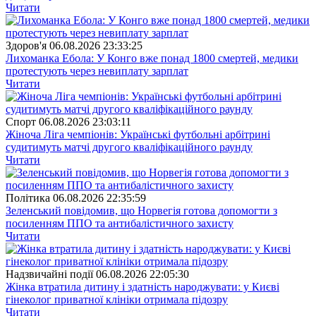
Читати
Здоров'я
06.08.2026 23:33:25
Лихоманка Ебола: У Конго вже понад 1800 смертей, медики
протестують через невиплату зарплат
Читати
Спорт
06.08.2026 23:03:11
Жіноча Ліга чемпіонів: Українські футбольні арбітрині
судитимуть матчі другого кваліфікаційного раунду
Читати
Полiтика
06.08.2026 22:35:59
Зеленський повідомив, що Норвегія готова допомогти з
посиленням ППО та антибалістичного захисту
Читати
Надзвичайні події
06.08.2026 22:05:30
Жінка втратила дитину і здатність народжувати: у Києві
гінеколог приватної клініки отримала підозру
Читати