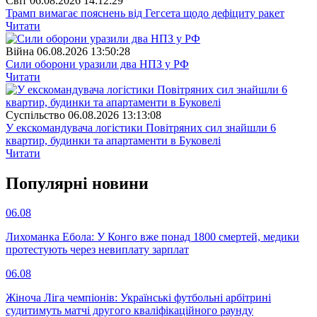
Свiт
06.08.2026 14:12:29
Трамп вимагає пояснень від Гегсета щодо дефіциту ракет
Читати
Війна
06.08.2026 13:50:28
Сили оборони уразили два НПЗ у РФ
Читати
Суспiльство
06.08.2026 13:13:08
У екскомандувача логістики Повітряних сил знайшли 6
квартир, будинки та апартаменти в Буковелі
Читати
Популярнi новини
06.08
Лихоманка Ебола: У Конго вже понад 1800 смертей, медики
протестують через невиплату зарплат
06.08
Жіноча Ліга чемпіонів: Українські футбольні арбітрині
судитимуть матчі другого кваліфікаційного раунду