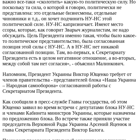
важно все-таки «сколотить» какую-то политическую силу. Но
поскольку та сила, о которой я говорю, политически не
представлена: это отдельные бизнесмены, отдельные
чиновники и т.д., он хочет подчинить НУ-НС этой
политической силе. НУ-НС капризничает. Имеют место
ссоры, которые, как говорит Зварыч журналистам, не надо
обсуждать. Цель Президента именно такая, чтобы было какое-
то политическое представительство, была согласованная
позиция этой силы с НУ-НС. А в НУ-НС нет никакой
согласованной позиции. Там, во-первых, к Секретариату
Президента есть в целом негативное отношение, а во-вторых,
между собой там нет согласия», - объяснил Малинкович.
Напомним, Президент Украины Виктор Ющенко требует от
членов правительства - представителей блока «Наша Украина
– Народная самооборона» согласованной работы с
Секретариатом Президента.
Как сообщили в пресс-службе Главы государства, об этом
Ющенко заявил во время встречи с депутатами блока НУ-НС
и членами Кабинета министров Украины, которые назначены
по предложению блока. Во встрече также приняли участие
председатель Верховной Рады Украины Арсений Яценюк и
глава Секретариата Президента Виктор Балога.