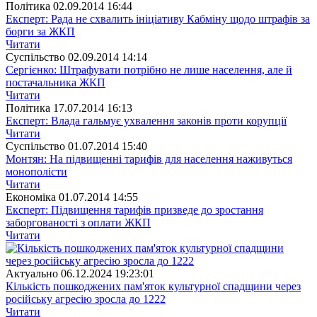
Полiтика
02.09.2014 16:44
Експерт: Рада не схвалить ініціативу Кабміну щодо штрафів за
борги за ЖКП
Читати
Суспiльство
02.09.2014 14:14
Сергієнко: Штрафувати потрібно не лише населення, але й
постачальника ЖКП
Читати
Полiтика
17.07.2014 16:13
Експерт: Влада гальмує ухвалення законів проти корупції
Читати
Суспiльство
01.07.2014 15:40
Монтян: На підвищенні тарифів для населення наживуться
монополісти
Читати
Економіка
01.07.2014 14:55
Експерт: Підвищення тарифів призведе до зростання
заборгованості з оплати ЖКП
Читати
Актуально
06.12.2024 19:23:01
Кількість пошкоджених пам'яток культурної спадщини через
російську агресію зросла до 1222
Читати