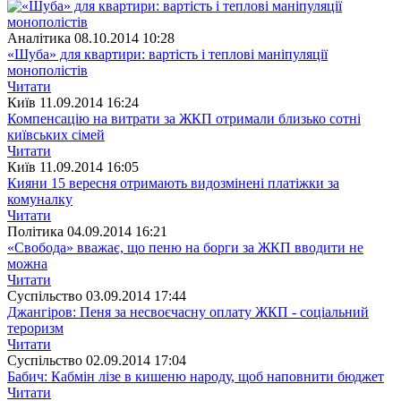
Аналітика
08.10.2014 10:28
«Шуба» для квартири: вартість і теплові маніпуляції
монополістів
Читати
Київ
11.09.2014 16:24
Компенсацію на витрати за ЖКП отримали близько сотні
київських сімей
Читати
Київ
11.09.2014 16:05
Кияни 15 вересня отримають видозмінені платіжки за
комуналку
Читати
Полiтика
04.09.2014 16:21
«Свобода» вважає, що пеню на борги за ЖКП вводити не
можна
Читати
Суспiльство
03.09.2014 17:44
Джангіров: Пеня за несвоєчасну оплату ЖКП - соціальний
тероризм
Читати
Суспiльство
02.09.2014 17:04
Бабич: Кабмін лізе в кишеню народу, щоб наповнити бюджет
Читати