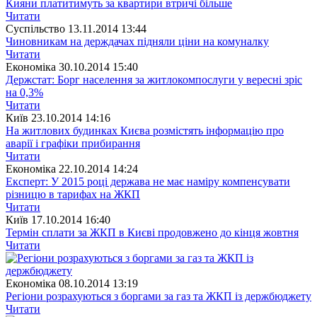
Кияни платитимуть за квартири втричі більше
Читати
Суспiльство
13.11.2014 13:44
Чиновникам на держдачах підняли ціни на комуналку
Читати
Економіка
30.10.2014 15:40
Держстат: Борг населення за житлокомпослуги у вересні зріс
на 0,3%
Читати
Київ
23.10.2014 14:16
На житлових будинках Києва розмістять інформацію про
аварії і графіки прибирання
Читати
Економіка
22.10.2014 14:24
Експерт: У 2015 році держава не має наміру компенсувати
різницю в тарифах на ЖКП
Читати
Київ
17.10.2014 16:40
Термін сплати за ЖКП в Києві продовжено до кінця жовтня
Читати
Економіка
08.10.2014 13:19
Регіони розрахуються з боргами за газ та ЖКП із держбюджету
Читати