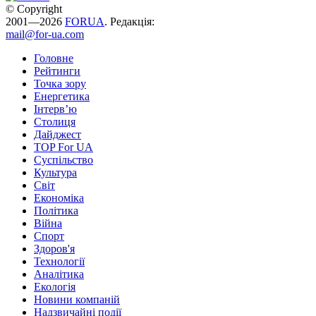
© Copyright
2001—2026
FORUA
. Редакція:
mail@for-ua.com
Головне
Рейтинги
Точка зору
Енергетика
Інтерв’ю
Столиця
Дайджест
TOP For UA
Суспiльство
Культура
Світ
Економіка
Політика
Війна
Спорт
Здоров'я
Технології
Аналітика
Екологія
Новини компаній
Надзвичайні події