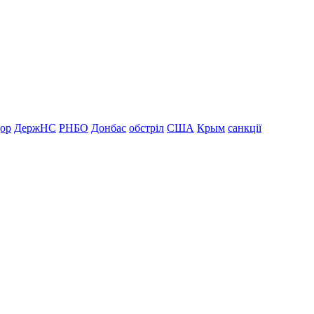
дор
ДержНС
РНБО
Донбас
обстріл
США
Крым
санкції