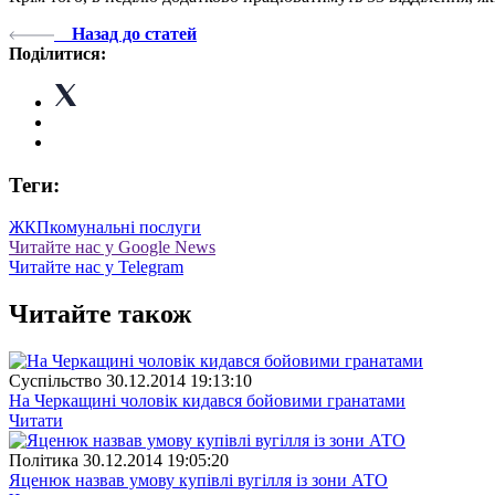
Назад до статей
Поділитися:
Теги:
ЖКП
комунальні послуги
Читайте нас у Google News
Читайте нас у Telegram
Читайте також
Суспiльство
30.12.2014 19:13:10
На Черкащині чоловік кидався бойовими гранатами
Читати
Полiтика
30.12.2014 19:05:20
Яценюк назвав умову купівлі вугілля із зони АТО