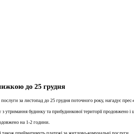
нижкою до 25 грудня
слуги за листопад до 25 грудня поточного року, нагадує прес-сл
з утримання будинку та прибудинкової території продовжено і ць
родовжено на 1-2 години.
кі також прийматимуть платежі за житлово-комунальні послуги.