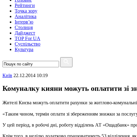
Рейтинги
Точка зору
Аналітика
Інтерв’ю
Столиця
Дайджест
TOP For UA
Суспiльство
Культура
Київ
22.12.2014 10:19
Комуналку кияни можуть оплатити зі з
Жителі Києва можуть оплатити рахунки за житлово-комунальні по
«Таким чином, термін оплати зі збереженням знижки за послугу 
У цей період, в робочі дні, роботу відділень АТ «Ощадбанк» п
Крім того, в неділю додатково працюватимуть 53 відділення, я