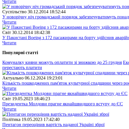
Читати
Суспiльство
30.12.2014 18:52:44
У новорічну ніч громадський порядок забезпечуватимуть понад
Читати
Свiт
30.12.2014 18:42:38
У Пакистані Boeing з 172 пасажирами на борту здійснив аварій
Читати
Популярнi статтi
Комуналку кияни можуть оплатити зі знижкою до 25 грудня
Ек
перестають платити
Актуально
06.12.2024 19:23:01
Кількість пошкоджених пам'яток культурної спадщини через рос
Читати
Свiт
19.05.2023 18:46:23
Президентка Молдови прагне якнайшвидшого вступу до ЄС
Читати
Полiтика
19.05.2023 17:42:40
Пентагон переоцінив вартість наданої Україні зброї