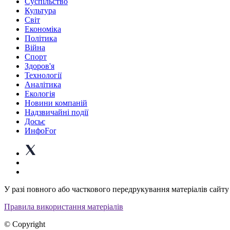
Суспiльство
Культура
Світ
Економіка
Політика
Війна
Спорт
Здоров'я
Технології
Аналітика
Екологія
Новини компаній
Надзвичайні події
Досьє
ИнфоFor
У разі повного або часткового передрукування матеріалів сайту 
Правила використання матеріалів
© Copyright