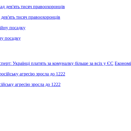
 дев'ять тисяч правоохоронців
ну посадку
сперт: Українці платять за комуналку більше за всіх у ЄС
Економі
ійську агресію зросла до 1222