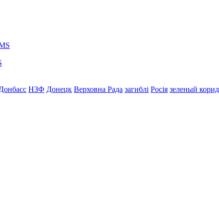
S
Донбасс
НЗФ
Донецк
Верховна Рада
загиблі
Росія
зеленый кори