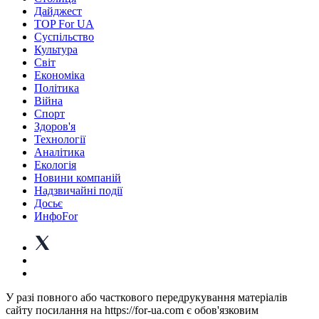
Дайджест
TOP For UA
Суспiльство
Культура
Світ
Економіка
Політика
Війна
Спорт
Здоров'я
Технології
Аналітика
Екологія
Новини компаній
Надзвичайні події
Досьє
ИнфоFor
У разі повного або часткового передрукування матеріалів
сайту посилання на https://for-ua.com є обов'язковим