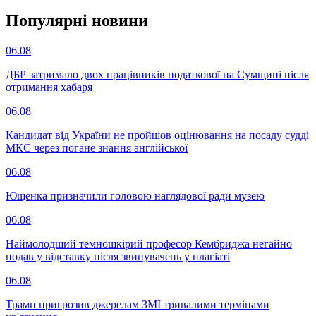
Популярнi новини
06.08
ДБР затримало двох працівників податкової на Сумщині після
отримання хабаря
06.08
Кандидат від України не пройшов оцінювання на посаду судді
МКС через погане знання англійської
06.08
Ющенка призначили головою наглядової ради музею
06.08
Наймолодший темношкірий професор Кембриджа негайно
подав у відставку після звинувачень у плагіаті
06.08
Трамп пригрозив джерелам ЗМІ тривалими термінами