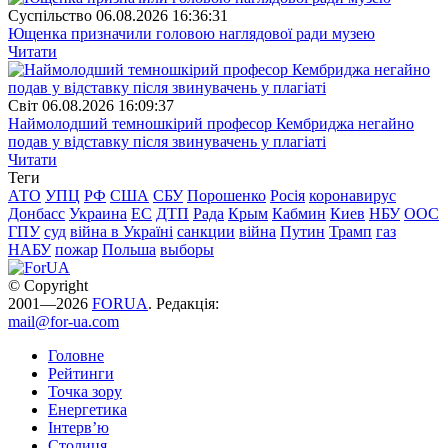
Суспiльство
06.08.2026 16:36:31
Ющенка призначили головою наглядової ради музею
Читати
Свiт
06.08.2026 16:09:37
Наймолодший темношкірий професор Кембриджа негайно
подав у відставку після звинувачень у плагіаті
Читати
Теги
АТО
УПЦ
РФ
США
СБУ
Порошенко
Росія
коронавирус
Донбасс
Украина
ЕС
ДТП
Рада
Крым
Кабмин
Киев
НБУ
ООС
ГПУ
суд
війна в Україні
санкции
війна
Путин
Трамп
газ
НАБУ
пожар
Польша
выборы
© Copyright
2001—2026
FORUA
. Редакція:
mail@for-ua.com
Головне
Рейтинги
Точка зору
Енергетика
Інтерв’ю
Столиця