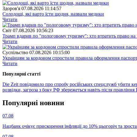
Здоров'я
07.08.2026 11:14:57
Солодощі, які варто їсти щодня, назвали медики
Читати
Свiт
07.08.2026 10:56:23
Трамп вдарив по "пологовому туризму": хто втратить право н
Читати
Суспiльство
07.08.2026 10:15:00
Українцям за кордоном спростили правила оформлення паспорт
Читати
Популярнi статтi
Die Zeit повідомило про спробу російських спецслужб убити ке
розвідки, загроза з боку РФ збережеться навіть після правління
Популярнi новини
07.08
Нацбанк очікує прискорення інфляції до 10% цьогоріч та зрост
07.08