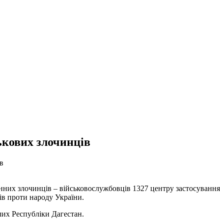
ькових злочинців
нних злочинців – військовослужбовців 1327 центру застосування р
нів проти народу України.
лих Республіки Дагестан.