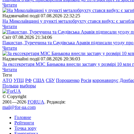
Читати
Надзвичайні події
07.08.2026 22:32:25
На Миколаївщині у пункті металобрухту стався вибух: є загибл
Читати
Свiт
07.08.2026 21:34:06
Пакистан, Туреччина та Саудівська Аравія підписали угоду пр
Читати
Надзвичайні події
07.08.2026 20:36:03
За екссекретаря МЗС Банькова внесли заставу у розмірі 10 млн 
Читати
Теги
АТО
УПЦ
РФ
США
СБУ
Порошенко
Росія
коронавирус
Донба
Польша
выборы
© Copyright
2001—2026
FORUA
. Редакція:
mail@for-ua.com
Головне
Рейтинги
Точка зору
Енергетика