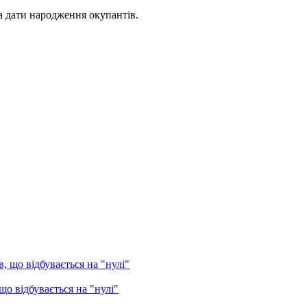
та дати народження окупантів.
о відбувається на "нулі"