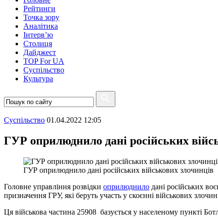
Рейтинги
Точка зору
Аналітика
Інтерв’ю
Столиця
Дайджест
TOP For UA
Суспiльство
Культура
Суспiльство
01.04.2022 12:05
ГУР оприлюднило дані російських війс
ГУР оприлюднило дані російських військових злочинців
Головне управління розвідки
оприлюднило
дані російських воє
призначення ГРУ, які беруть участь у скоєнні військових злочи
Ця військова частина 25908 базується у населеному пункті Бот