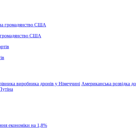
а громадянство США
ів
рівника виробника дронів у Німеччині
Американська розвідка до
 Путіна
ання економіки на 1,8%