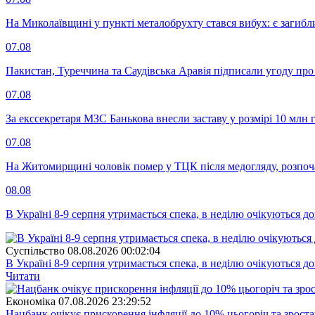
На Миколаївщині у пункті металобрухту стався вибух: є загибл
07.08
Пакистан, Туреччина та Саудівська Аравія підписали угоду пр
07.08
За екссекретаря МЗС Банькова внесли заставу у розмірі 10 млн 
07.08
На Житомирщині чоловік помер у ТЦК після медогляду, розпоч
08.08
В Україні 8-9 серпня утримається спека, в неділю очікуються до
Суспiльство
08.08.2026 00:02:04
В Україні 8-9 серпня утримається спека, в неділю очікуються до
Читати
Економіка
07.08.2026 23:29:52
Нацбанк очікує прискорення інфляції до 10% цьогоріч та зрост