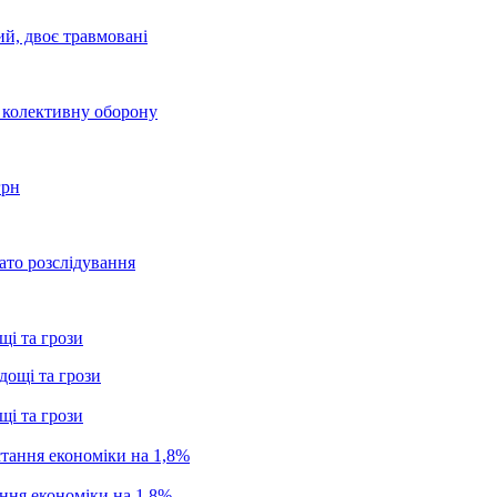
ий, двоє травмовані
о колективну оборону
грн
ато розслідування
щі та грози
щі та грози
ання економіки на 1,8%