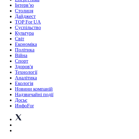
Інтерв’ю
Столиця
Дайджест
TOP For UA
Суспiльство
Культура
Світ
Економіка
Політика
Війна
Спорт
Здоров'я
Технології
Аналітика
Екологія
Новини компаній
Надзвичайні події
Досьє
ИнфоFor