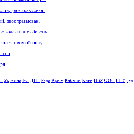
ий, двоє травмовані
о колективну оборону
грн
сс
Украина
ЕС
ДТП
Рада
Крым
Кабмин
Киев
НБУ
ООС
ГПУ
суд