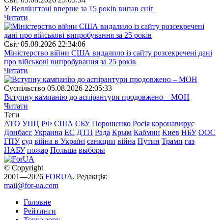
У Веллінгтоні вперше за 15 років випав сніг
Читати
Свiт
05.08.2026 22:34:06
Міністерство війни США видалило із сайту розсекречені дані
про військові випробування за 25 років
Читати
Суспiльство
05.08.2026 22:05:33
Вступну кампанію до аспірантури продовжено – МОН
Читати
Теги
АТО
УПЦ
РФ
США
СБУ
Порошенко
Росія
коронавирус
Донбасс
Украина
ЕС
ДТП
Рада
Крым
Кабмин
Киев
НБУ
ООС
ГПУ
суд
війна в Україні
санкции
війна
Путин
Трамп
газ
НАБУ
пожар
Польша
выборы
© Copyright
2001—2026
FORUA
. Редакція:
mail@for-ua.com
Головне
Рейтинги
Точка зору