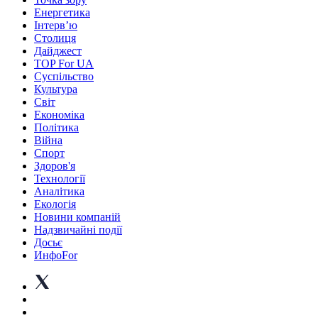
Енергетика
Інтерв’ю
Столиця
Дайджест
TOP For UA
Суспiльство
Культура
Світ
Економіка
Політика
Війна
Спорт
Здоров'я
Технології
Аналітика
Екологія
Новини компаній
Надзвичайні події
Досьє
ИнфоFor