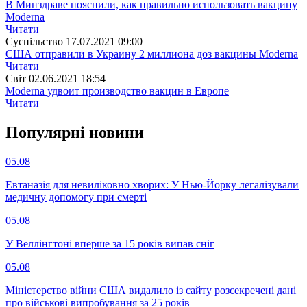
В Минздраве пояснили, как правильно использовать вакцину
Moderna
Читати
Суспiльство
17.07.2021 09:00
США отправили в Украину 2 миллиона доз вакцины Moderna
Читати
Свiт
02.06.2021 18:54
Moderna удвоит производство вакцин в Европе
Читати
Популярнi новини
05.08
Евтаназія для невиліковно хворих: У Нью-Йорку легалізували
медичну допомогу при смерті
05.08
У Веллінгтоні вперше за 15 років випав сніг
05.08
Міністерство війни США видалило із сайту розсекречені дані
про військові випробування за 25 років