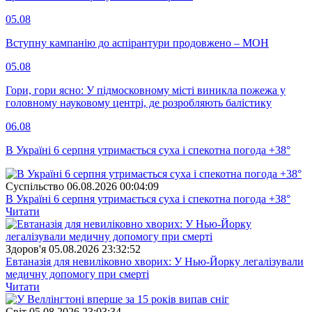
05.08
Вступну кампанію до аспірантури продовжено – МОН
05.08
Гори, гори ясно: У підмосковному місті виникла пожежа у
головному науковому центрі, де розробляють балістику
06.08
В Україні 6 серпня утримається суха і спекотна погода +38°
Суспiльство
06.08.2026 00:04:09
В Україні 6 серпня утримається суха і спекотна погода +38°
Читати
Здоров'я
05.08.2026 23:32:52
Евтаназія для невиліковно хворих: У Нью-Йорку легалізували
медичну допомогу при смерті
Читати
Свiт
05.08.2026 23:03:34