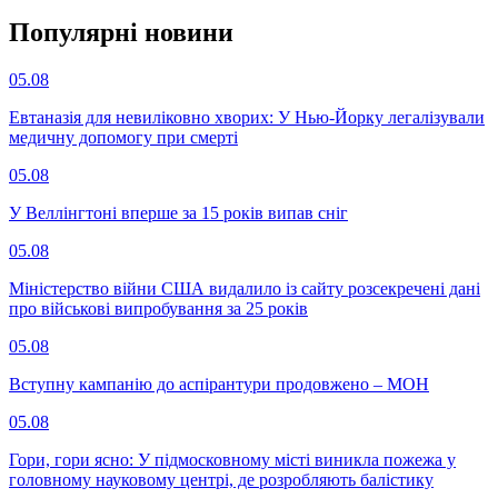
Популярнi новини
05.08
Евтаназія для невиліковно хворих: У Нью-Йорку легалізували
медичну допомогу при смерті
05.08
У Веллінгтоні вперше за 15 років випав сніг
05.08
Міністерство війни США видалило із сайту розсекречені дані
про військові випробування за 25 років
05.08
Вступну кампанію до аспірантури продовжено – МОН
05.08
Гори, гори ясно: У підмосковному місті виникла пожежа у
головному науковому центрі, де розробляють балістику