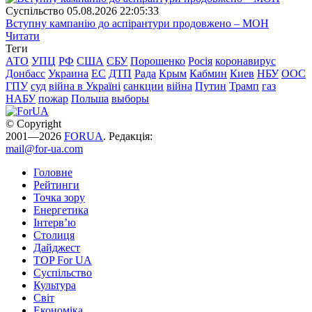
Суспiльство
05.08.2026 22:05:33
Вступну кампанію до аспірантури продовжено – МОН
Читати
Теги
АТО
УПЦ
РФ
США
СБУ
Порошенко
Росія
коронавирус
Донбасс
Украина
ЕС
ДТП
Рада
Крым
Кабмин
Киев
НБУ
ООС
ГПУ
суд
війна в Україні
санкции
війна
Путин
Трамп
газ
НАБУ
пожар
Польша
выборы
© Copyright
2001—2026
FORUA
. Редакція:
mail@for-ua.com
Головне
Рейтинги
Точка зору
Енергетика
Інтерв’ю
Столиця
Дайджест
TOP For UA
Суспiльство
Культура
Світ
Економіка