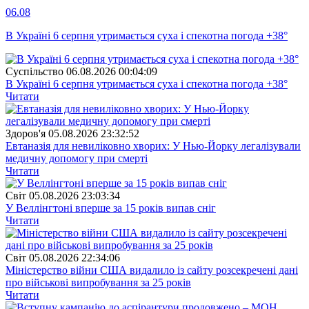
06.08
В Україні 6 серпня утримається суха і спекотна погода +38°
Суспiльство
06.08.2026 00:04:09
В Україні 6 серпня утримається суха і спекотна погода +38°
Читати
Здоров'я
05.08.2026 23:32:52
Евтаназія для невиліковно хворих: У Нью-Йорку легалізували
медичну допомогу при смерті
Читати
Свiт
05.08.2026 23:03:34
У Веллінгтоні вперше за 15 років випав сніг
Читати
Свiт
05.08.2026 22:34:06
Міністерство війни США видалило із сайту розсекречені дані
про військові випробування за 25 років
Читати