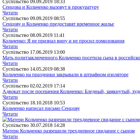
Суспiльство
09.09.2019 18:33
Сенцова и Кольченко вызовут в прокуратуру
Читати
Суспiльство
09.09.2019 08:55
Сенцову и Кольченко предоставят временное жилье
Читати
Суспiльство
08.09.2019 11:41
Кольченко: Я не признал вину и не просил помилования
Читати
Суспiльство
17.06.2019 13:00
Мать политзаключенного Кольченко посетила сына в российск
Читати
Суспiльство
14.05.2019 08:38
Кольченко на праздники закрывали в штрафном изоляторе
Читати
Суспiльство
02.02.2019 17:14
Адвокат после посещения Кольченко: Бледный, замкнутый, худ
Читати
Суспiльство
18.10.2018 10:53
Кольченко написал письмо Сенцову
Читати
Суспiльство
30.07.2018 14:28
Матери Кольченко разрешили трехдневное свидание с сыном
Читати