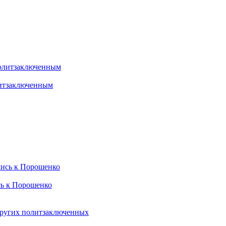
литзаключенным
сь к Порошенко
других политзаключенных