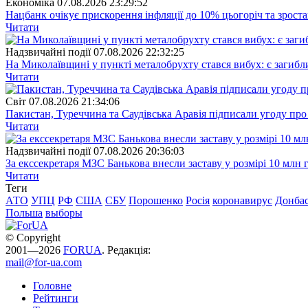
Економіка
07.08.2026 23:29:52
Нацбанк очікує прискорення інфляції до 10% цьогоріч та зрост
Читати
Надзвичайні події
07.08.2026 22:32:25
На Миколаївщині у пункті металобрухту стався вибух: є загибл
Читати
Свiт
07.08.2026 21:34:06
Пакистан, Туреччина та Саудівська Аравія підписали угоду пр
Читати
Надзвичайні події
07.08.2026 20:36:03
За екссекретаря МЗС Банькова внесли заставу у розмірі 10 млн 
Читати
Теги
АТО
УПЦ
РФ
США
СБУ
Порошенко
Росія
коронавирус
Донба
Польша
выборы
© Copyright
2001—2026
FORUA
. Редакція:
mail@for-ua.com
Головне
Рейтинги