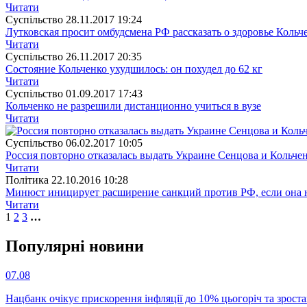
Читати
Суспiльство
28.11.2017 19:24
Лутковская просит омбудсмена РФ рассказать о здоровье Кольч
Читати
Суспiльство
26.11.2017 20:35
Состояние Кольченко ухудшилось: он похудел до 62 кг
Читати
Суспiльство
01.09.2017 17:43
Кольченко не разрешили дистанционно учиться в вузе
Читати
Суспiльство
06.02.2017 10:05
Россия повторно отказалась выдать Украине Сенцова и Кольче
Читати
Полiтика
22.10.2016 10:28
Минюст иницирует расширение санкций против РФ, если она н
Читати
1
2
3
…
Популярнi новини
07.08
Нацбанк очікує прискорення інфляції до 10% цьогоріч та зрост