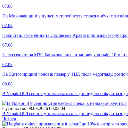
07.08
На Миколаївщині у пункті металобрухту стався вибух: є загибл
07.08
Пакистан, Туреччина та Саудівська Аравія підписали угоду пр
07.08
За екссекретаря МЗС Банькова внесли заставу у розмірі 10 млн 
07.08
На Житомирщині чоловік помер у ТЦК після медогляду, розпоч
08.08
В Україні 8-9 серпня утримається спека, в неділю очікуються до
Суспiльство
08.08.2026 00:02:04
В Україні 8-9 серпня утримається спека, в неділю очікуються до
Читати