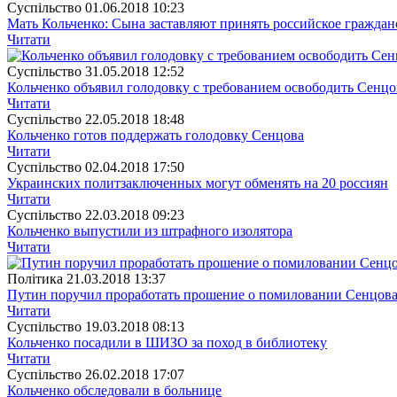
Суспiльство
01.06.2018 10:23
Мать Кольченко: Сына заставляют принять российское граждан
Читати
Суспiльство
31.05.2018 12:52
Кольченко объявил голодовку с требованием освободить Сенцо
Читати
Суспiльство
22.05.2018 18:48
Кольченко готов поддержать голодовку Сенцова
Читати
Суспiльство
02.04.2018 17:50
Украинских политзаключенных могут обменять на 20 россиян
Читати
Суспiльство
22.03.2018 09:23
Кольченко выпустили из штрафного изолятора
Читати
Полiтика
21.03.2018 13:37
Путин поручил проработать прошение о помиловании Сенцова
Читати
Суспiльство
19.03.2018 08:13
Кольченко посадили в ШИЗО за поход в библиотеку
Читати
Суспiльство
26.02.2018 17:07
Кольченко обследовали в больнице