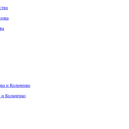
ство
ва
 и Кольченко