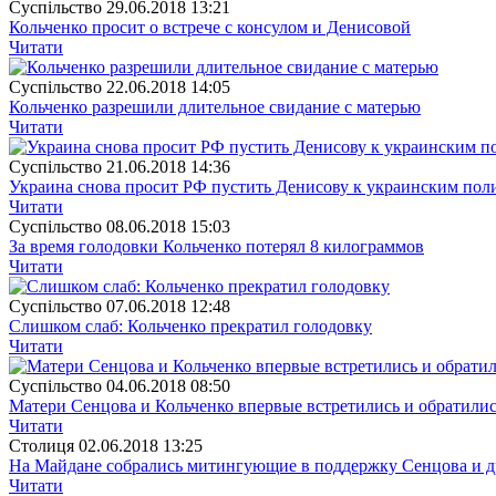
Суспiльство
29.06.2018 13:21
Кольченко просит о встрече с консулом и Денисовой
Читати
Суспiльство
22.06.2018 14:05
Кольченко разрешили длительное свидание с матерью
Читати
Суспiльство
21.06.2018 14:36
Украина снова просит РФ пустить Денисову к украинским по
Читати
Суспiльство
08.06.2018 15:03
За время голодовки Кольченко потерял 8 килограммов
Читати
Суспiльство
07.06.2018 12:48
Слишком слаб: Кольченко прекратил голодовку
Читати
Суспiльство
04.06.2018 08:50
Матери Сенцова и Кольченко впервые встретились и обратили
Читати
Столиця
02.06.2018 13:25
На Майдане собрались митингующие в поддержку Сенцова и 
Читати