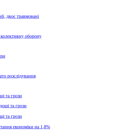
ий, двоє травмовані
о колективну оборону
грн
ато розслідування
щі та грози
щі та грози