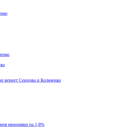
енко
нко
е вернет Сенцова и Кольченко
ання економіки на 1,8%