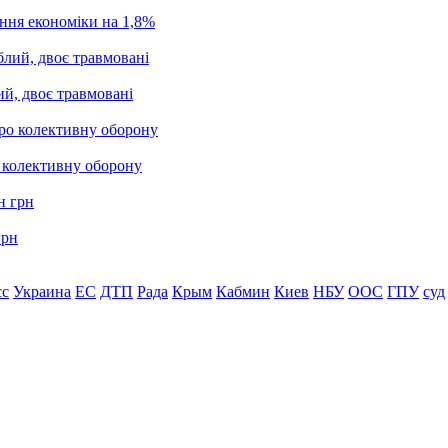
ання економіки на 1,8%
ий, двоє травмовані
о колективну оборону
грн
сс
Украина
ЕС
ДТП
Рада
Крым
Кабмин
Киев
НБУ
ООС
ГПУ
суд