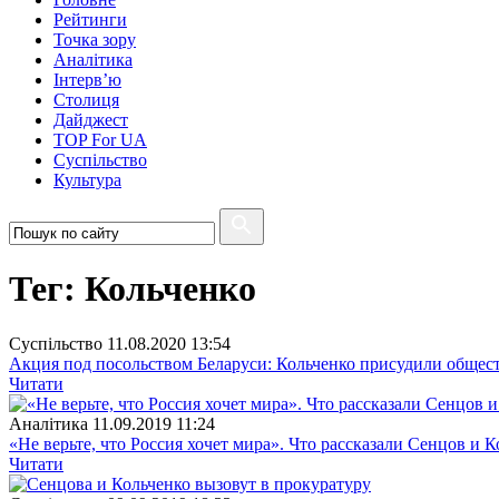
Рейтинги
Точка зору
Аналітика
Інтерв’ю
Столиця
Дайджест
TOP For UA
Суспiльство
Культура
Тег: Кольченко
Суспiльство
11.08.2020 13:54
Акция под посольством Беларуси: Кольченко присудили общес
Читати
Аналітика
11.09.2019 11:24
«Не верьте, что Россия хочет мира». Что рассказали Сенцов и 
Читати