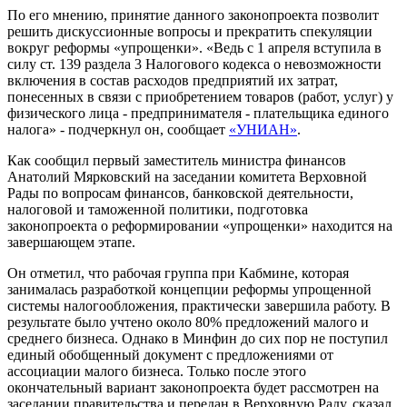
По его мнению, принятие данного законопроекта позволит
решить дискуссионные вопросы и прекратить спекуляции
вокруг реформы «упрощенки». «Ведь с 1 апреля вступила в
силу ст. 139 раздела 3 Налогового кодекса о невозможности
включения в состав расходов предприятий их затрат,
понесенных в связи с приобретением товаров (работ, услуг) у
физического лица - предпринимателя - плательщика единого
налога» - подчеркнул он, сообщает
«УНИАН»
.
Как сообщил первый заместитель министра финансов
Анатолий Мярковский на заседании комитета Верховной
Рады по вопросам финансов, банковской деятельности,
налоговой и таможенной политики, подготовка
законопроекта о реформировании «упрощенки» находится на
завершающем этапе.
Он отметил, что рабочая группа при Кабмине, которая
занималась разработкой концепции реформы упрощенной
системы налогообложения, практически завершила работу. В
результате было учтено около 80% предложений малого и
среднего бизнеса. Однако в Минфин до сих пор не поступил
единый обобщенный документ с предложениями от
ассоциации малого бизнеса. Только после этого
окончательный вариант законопроекта будет рассмотрен на
заседании правительства и передан в Верховную Раду, сказал