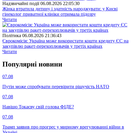
Надзвичайні події
06.08.2026 22:05:30
Жінка втратила дитину і здатність народжувати: у Києві
гінеколог приватної клініки отримала підозру
Читати
Полiтика
06.08.2026 21:36:43
Єврокомісія: Україна може використати кошти кредиту ЄС на
закупівлю ракет-перехоплювачів у третіх країнах
Читати
Популярнi новини
07.08
Путін може спробувати перевірити рішучість НАТО
07.08
Навіщо Токаєву свій голова ФІДЕ?
07.08
Трамп заявив про прогрес у мирному врегулюванні війни в
Україні