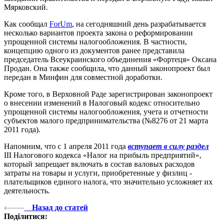
Мярковский.
Как сообщал
ForUm
, на сегодняшний день разрабатывается
несколько вариантов проекта закона о реформировании
упрощенной системы налогообложения. В частности,
концепцию одного из документов ранее представила
председатель Всеукраинского объединения «Фортеця» Оксана
Продан. Она также сообщила, что данный законопроект был
передан в Минфин для совместной доработки.
Кроме того, в Верховной Раде зарегистрирован законопроект
о внесении изменений в Налоговый кодекс относительно
упрощенной системы налогообложения, учета и отчетности
субъектов малого предпринимательства (№8276 от 21 марта
2011 года).
Напомним, что с 1 апреля 2011 года
вступает в силу раздел
ІІІ Налогового кодекса «Налог на прибыль предприятий»,
который запрещает включать в состав валовых расходов
затраты на товары и услуги, приобретенные у физлиц -
плательщиков единого налога, что значительно усложняет их
деятельность.
Назад до статей
Поділитися: