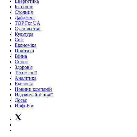
Енергетика
Інтерв’ю
Столиця
Дайджест
TOP For UA
Суспiльство
Культура
Світ
Економіка
Політика
Війна
Спорт
Здоров'я
Технології
Аналітика
Екологія
Новини компаній
Надзвичайні події
Досьє
ИнфоFor