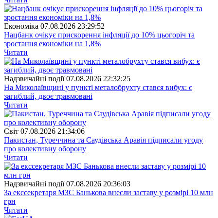
Економіка
07.08.2026 23:29:52
Нацбанк очікує прискорення інфляції до 10% цьогоріч та
зростання економіки на 1,8%
Читати
Надзвичайні події
07.08.2026 22:32:25
На Миколаївщині у пункті металобрухту стався вибух: є
загиблий, двоє травмовані
Читати
Свiт
07.08.2026 21:34:06
Пакистан, Туреччина та Саудівська Аравія підписали угоду
про колективну оборону
Читати
Надзвичайні події
07.08.2026 20:36:03
За екссекретаря МЗС Банькова внесли заставу у розмірі 10 млн
грн
Читати