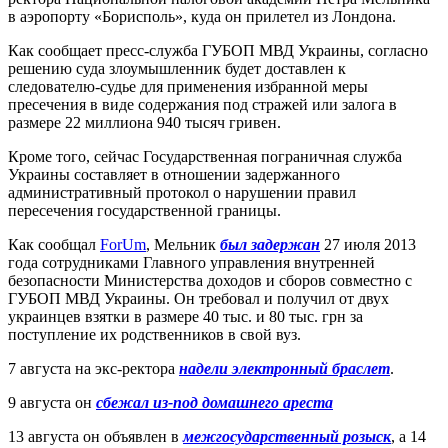
в аэропорту «Борисполь», куда он прилетел из Лондона.
Как сообщает пресс-служба ГУБОП МВД Украины, согласно
решению суда злоумышленник будет доставлен к
следователю-судье для применения избранной меры
пресечения в виде содержания под стражей или залога в
размере 22 миллиона 940 тысяч гривен.
Кроме того, сейчас Государственная пограничная служба
Украины составляет в отношении задержанного
административный протокол о нарушении правил
пересечения государственной границы.
Как сообщал
ForUm
, Мельник
был задержан
27 июля 2013
года сотрудниками Главного управления внутренней
безопасности Министерства доходов и сборов совместно с
ГУБОП МВД Украины. Он требовал и получил от двух
украинцев взятки в размере 40 тыс. и 80 тыс. грн за
поступление их родственников в свой вуз.
7 августа на экс-ректора
надели электронный браслет
.
9 августа он
сбежал из-под домашнего ареста
13 августа он объявлен в
межгосударственный розыск
, а 14