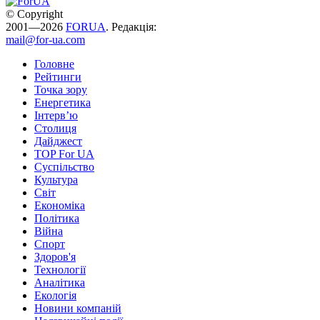
© Copyright
2001—2026
FORUA
. Редакція:
mail@for-ua.com
Головне
Рейтинги
Точка зору
Енергетика
Інтерв’ю
Столиця
Дайджест
TOP For UA
Суспiльство
Культура
Світ
Економіка
Політика
Війна
Спорт
Здоров'я
Технології
Аналітика
Екологія
Новини компаній