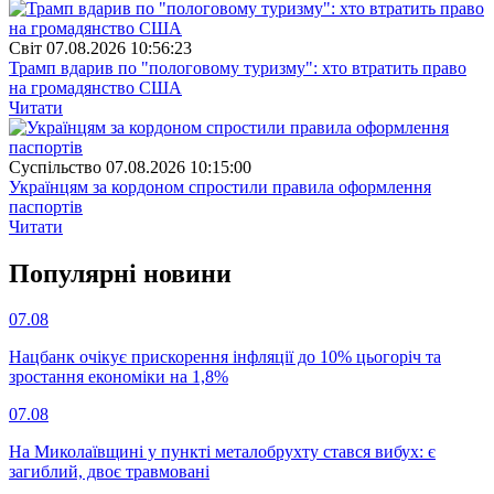
Свiт
07.08.2026 10:56:23
Трамп вдарив по "пологовому туризму": хто втратить право
на громадянство США
Читати
Суспiльство
07.08.2026 10:15:00
Українцям за кордоном спростили правила оформлення
паспортів
Читати
Популярнi новини
07.08
Нацбанк очікує прискорення інфляції до 10% цьогоріч та
зростання економіки на 1,8%
07.08
На Миколаївщині у пункті металобрухту стався вибух: є
загиблий, двоє травмовані