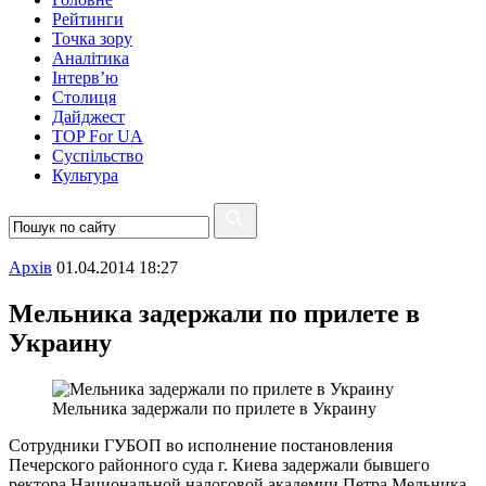
Рейтинги
Точка зору
Аналітика
Інтерв’ю
Столиця
Дайджест
TOP For UA
Суспiльство
Культура
Архiв
01.04.2014 18:27
Мельника задержали по прилете в
Украину
Мельника задержали по прилете в Украину
Сотрудники ГУБОП во исполнение постановления
Печерского районного суда г. Киева задержали бывшего
ректора Национальной налоговой академии Петра Мельника