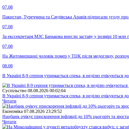
07.08
Пакистан, Туреччина та Саудівська Аравія підписали угоду пр
07.08
За екссекретаря МЗС Банькова внесли заставу у розмірі 10 млн 
07.08
На Житомирщині чоловік помер у ТЦК після медогляду, розпоч
08.08
В Україні 8-9 серпня утримається спека, в неділю очікуються до
Суспiльство
08.08.2026 00:02:04
В Україні 8-9 серпня утримається спека, в неділю очікуються до
Читати
Економіка
07.08.2026 23:29:52
Нацбанк очікує прискорення інфляції до 10% цьогоріч та зрост
Читати