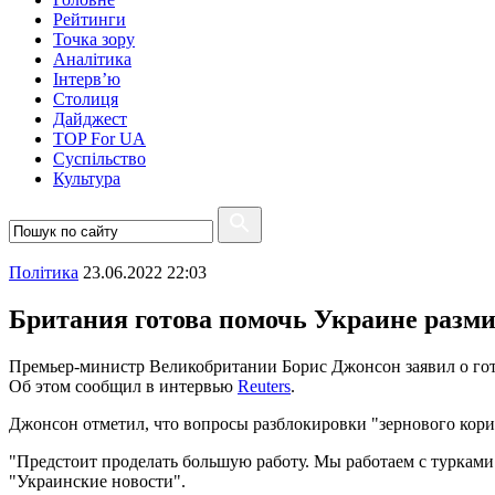
Рейтинги
Точка зору
Аналітика
Інтерв’ю
Столиця
Дайджест
TOP For UA
Суспiльство
Культура
Полiтика
23.06.2022 22:03
Британия готова помочь Украине разми
Премьер-министр Великобритании Борис Джонсон заявил о гот
Об этом сообщил в интервью
Reuters
.
Джонсон отметил, что вопросы разблокировки "зернового кор
"Предстоит проделать большую работу. Мы работаем с турками
"Украинские новости".