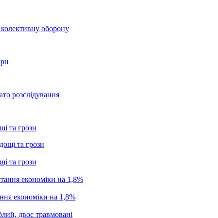
о колективну оборону
грн
ато розслідування
щі та грози
щі та грози
ання економіки на 1,8%