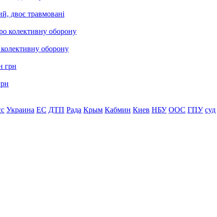
ий, двоє травмовані
о колективну оборону
грн
сс
Украина
ЕС
ДТП
Рада
Крым
Кабмин
Киев
НБУ
ООС
ГПУ
суд