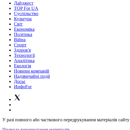
Дайджест
TOP For UA
Суспiльство
Культура
Світ
Економіка
Політика
Війна
Спорт
Здоров'я
Технології
Аналітика
Екологія
Новини компаній
Надзвичайні події
Досьє
ИнфоFor
У разі повного або часткового передрукування матеріалів сайту 
Правила використання матеріалів