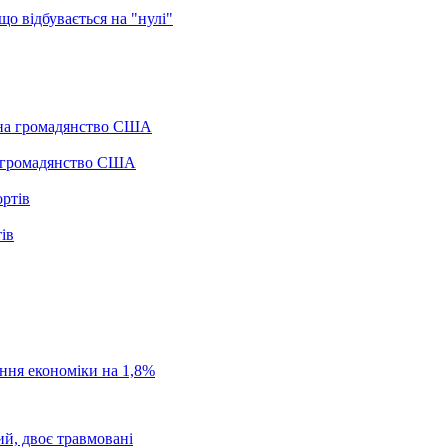
о відбувається на "нулі"
а громадянство США
ів
ання економіки на 1,8%
ий, двоє травмовані