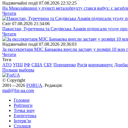
Надзвичайні події
07.08.2026 22:32:25
На Миколаївщині у пункті металобрухту стався вибух: є загибл
Читати
Свiт
07.08.2026 21:34:06
Пакистан, Туреччина та Саудівська Аравія підписали угоду пр
Читати
Надзвичайні події
07.08.2026 20:36:03
За екссекретаря МЗС Банькова внесли заставу у розмірі 10 млн 
Читати
Теги
АТО
УПЦ
РФ
США
СБУ
Порошенко
Росія
коронавирус
Донба
Польша
выборы
© Copyright
2001—2026
FORUA
. Редакція:
mail@for-ua.com
Головне
Рейтинги
Точка зору
Енергетика
Інтерв’ю
Столиця