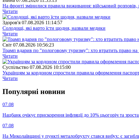
Війна
07.08.2026 11:55:13
На фронті змінилися правила виживання: військовий розповів, щ
Читати
Здоров'я
07.08.2026 11:14:57
Солодощі, які варто їсти щодня, назвали медики
Читати
Свiт
07.08.2026 10:56:23
Трамп вдарив по "пологовому туризму": хто втратить право н
Читати
Суспiльство
07.08.2026 10:15:00
Українцям за кордоном спростили правила оформлення паспорт
Читати
Популярнi новини
07.08
Нацбанк очікує прискорення інфляції до 10% цьогоріч та зрост
07.08
На Миколаївщині у пункті металобрухту стався вибух: є загибл