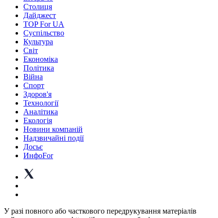
Столиця
Дайджест
TOP For UA
Суспiльство
Культура
Світ
Економіка
Політика
Війна
Спорт
Здоров'я
Технології
Аналітика
Екологія
Новини компаній
Надзвичайні події
Досьє
ИнфоFor
У разі повного або часткового передрукування матеріалів