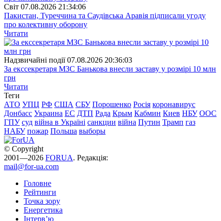
Свiт
07.08.2026 21:34:06
Пакистан, Туреччина та Саудівська Аравія підписали угоду
про колективну оборону
Читати
Надзвичайні події
07.08.2026 20:36:03
За екссекретаря МЗС Банькова внесли заставу у розмірі 10 млн
грн
Читати
Теги
АТО
УПЦ
РФ
США
СБУ
Порошенко
Росія
коронавирус
Донбасс
Украина
ЕС
ДТП
Рада
Крым
Кабмин
Киев
НБУ
ООС
ГПУ
суд
війна в Україні
санкции
війна
Путин
Трамп
газ
НАБУ
пожар
Польша
выборы
© Copyright
2001—2026
FORUA
. Редакція:
mail@for-ua.com
Головне
Рейтинги
Точка зору
Енергетика
Інтерв’ю