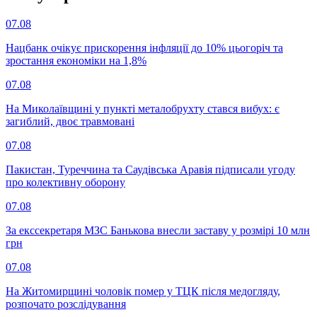
07.08
Нацбанк очікує прискорення інфляції до 10% цьогоріч та
зростання економіки на 1,8%
07.08
На Миколаївщині у пункті металобрухту стався вибух: є
загиблий, двоє травмовані
07.08
Пакистан, Туреччина та Саудівська Аравія підписали угоду
про колективну оборону
07.08
За екссекретаря МЗС Банькова внесли заставу у розмірі 10 млн
грн
07.08
На Житомирщині чоловік помер у ТЦК після медогляду,
розпочато розслідування