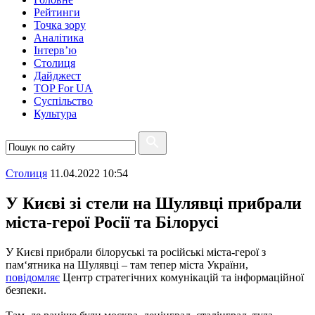
Рейтинги
Точка зору
Аналітика
Інтерв’ю
Столиця
Дайджест
TOP For UA
Суспiльство
Культура
Столиця
11.04.2022 10:54
У Києві зі стели на Шулявці прибрали
міста-герої Росії та Білорусі
У Києві прибрали білоруські та російські міста-герої з
пам‘ятника на Шулявці – там тепер міста України,
повідомляє
Центр стратегічних комунікацій та інформаційної
безпеки.