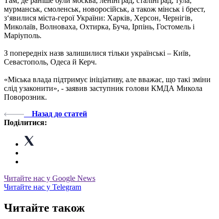
Там, де раніше були москва, ленінград, сталінград, тула,
мурманськ, смоленськ, новоросійськ, а також мінськ і брест,
з‘явилися міста-герої України: Харків, Херсон, Чернігів,
Миколаїв, Волноваха, Охтирка, Буча, Ірпінь, Гостомель і
Маріуполь.
З попередніх назв залишилися тільки українські – Київ,
Севастополь, Одеса й Керч.
«Міська влада підтримує ініціативу, але вважає, що такі зміни
слід узаконити», - заявив заступник голови КМДА Микола
Поворозник.
Назад до статей
Поділитися:
Читайте нас у Google News
Читайте нас у Telegram
Читайте також