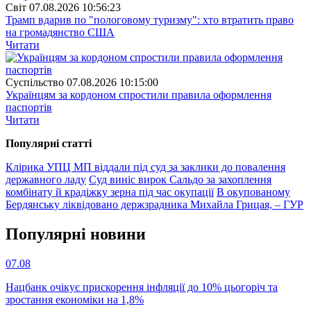
Свiт
07.08.2026 10:56:23
Трамп вдарив по "пологовому туризму": хто втратить право
на громадянство США
Читати
Суспiльство
07.08.2026 10:15:00
Українцям за кордоном спростили правила оформлення
паспортів
Читати
Популярнi статтi
Клірика УПЦ МП віддали під суд за заклики до повалення
державного ладу
Суд виніс вирок Сальдо за захоплення
комбінату й крадіжку зерна під час окупації
В окупованому
Бердянську ліквідовано держзрадника Михайла Грицая, – ГУР
Популярнi новини
07.08
Нацбанк очікує прискорення інфляції до 10% цьогоріч та
зростання економіки на 1,8%