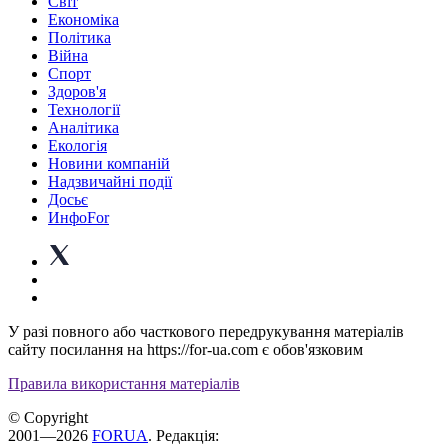
Світ
Економіка
Політика
Війна
Спорт
Здоров'я
Технології
Аналітика
Екологія
Новини компаній
Надзвичайні події
Досьє
ИнфоFor
У разі повного або часткового передрукування матеріалів
сайту посилання на https://for-ua.com є обов'язковим
Правила використання матеріалів
© Copyright
2001—2026
FORUA
. Редакція: