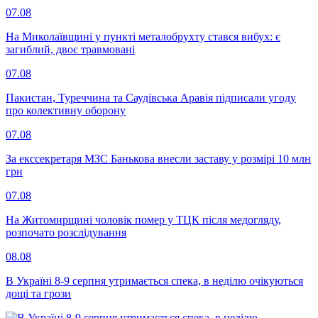
07.08
На Миколаївщині у пункті металобрухту стався вибух: є
загиблий, двоє травмовані
07.08
Пакистан, Туреччина та Саудівська Аравія підписали угоду
про колективну оборону
07.08
За екссекретаря МЗС Банькова внесли заставу у розмірі 10 млн
грн
07.08
На Житомирщині чоловік помер у ТЦК після медогляду,
розпочато розслідування
08.08
В Україні 8-9 серпня утримається спека, в неділю очікуються
дощі та грози