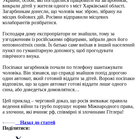
України, особи, які погодилися працювати на загарбників,
викрали дітей у жителя одного з міст Харківської області.
Загарбникам донесли, що чоловік має зброю, зібрану на
місцях бойових дій. Росіяни відправили місцевих
колаборантів розібратися.
Господаря дому експропріатори не знайшли, тому за
узгодженням із російськими офіцерами, забрали двох його
неповнолітніх синів. Їх батько саме виїхав в інший населений
пункт по гуманітарную допомогу, щоб прогодувати
піврічного внука.
Посіпаки загарбників почали по телефону шантажувати
чоловіка. Він зізнався, що справді знайшов попід дорогою
один автомат, який готовий віддати за дітей. Ворожі посіпаки
відповіли, що за один автомат готові віддати лише одного
сина, або доведеться домовлятися…
Цей приклад – черговий доказ, що росія зневажає правила
ведення війни та грубо порушує норми Міжнародного права,
а злочини, які вчиняє рф, співмірні зі злочинами Гітлера!
Назад до статей
Поділитися: