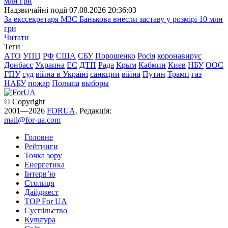
Надзвичайні події
07.08.2026 20:36:03
За екссекретаря МЗС Банькова внесли заставу у розмірі 10 млн
грн
Читати
Теги
АТО
УПЦ
РФ
США
СБУ
Порошенко
Росія
коронавирус
Донбасс
Украина
ЕС
ДТП
Рада
Крым
Кабмин
Киев
НБУ
ООС
ГПУ
суд
війна в Україні
санкции
війна
Путин
Трамп
газ
НАБУ
пожар
Польша
выборы
© Copyright
2001—2026
FORUA
. Редакція:
mail@for-ua.com
Головне
Рейтинги
Точка зору
Енергетика
Інтерв’ю
Столиця
Дайджест
TOP For UA
Суспiльство
Культура