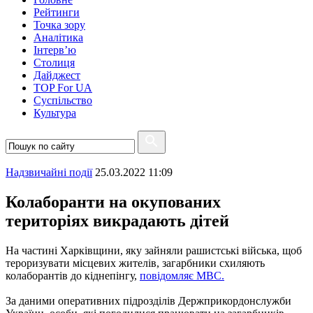
Рейтинги
Точка зору
Аналітика
Інтерв’ю
Столиця
Дайджест
TOP For UA
Суспiльство
Культура
Надзвичайні події
25.03.2022 11:09
Колаборанти на окупованих
територіях викрадають дітей
На частині Харківщини, яку зайняли рашистські війська, щоб
тероризувати місцевих жителів, загарбники схиляють
колаборантів до кіднепінгу,
повідомляє МВС.
За даними оперативних підрозділів Держприкордонслужби