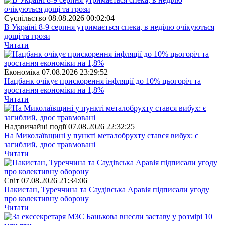
Суспiльство
08.08.2026 00:02:04
В Україні 8-9 серпня утримається спека, в неділю очікуються
дощі та грози
Читати
Економіка
07.08.2026 23:29:52
Нацбанк очікує прискорення інфляції до 10% цьогоріч та
зростання економіки на 1,8%
Читати
Надзвичайні події
07.08.2026 22:32:25
На Миколаївщині у пункті металобрухту стався вибух: є
загиблий, двоє травмовані
Читати
Свiт
07.08.2026 21:34:06
Пакистан, Туреччина та Саудівська Аравія підписали угоду
про колективну оборону
Читати