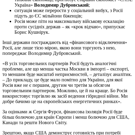
Україна»
Володимир Дубровський
;
ситуація може перерости у соціальний вибух, з Росії
підуть до ЄС мільйони біженців;
Росія може піти на максимальну військову ескалацію
проти сусідніх держав – як «крок відчаю», припускає
Борис Кушнірук.
Інші держави постраждають від «фінансового відключення»
Росії, але лише тією мірою, якою вони торгують з нею,
попереджає Володимир Дубровський.
«В усіх торговельних партнерів Росії будуть аналогічні
проблеми, але що менша частка Москви в імпорті – експорті,
то меншим буде масштаб неприємностей, – деталізує аналітик.
– До прикладу, це буде мало помітно для України, для якої
Росія вже не є першим, другим чи третім за обсягом
торговельним партнером. Можливо, це й на краще. Бо Росія
використовує торгівлю як засіб ведення гібридної війни. Ми
добре бачимо це на європейських енергетичних ринках».
За оцінками ж Сергія Фурси, фінансова ізоляція Росії буде
більш болючою для країн Європи і менш болючою для США,
Канади та решти Нового Світу.
Зрештою, якщо США демонструє готовність при потребі