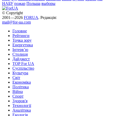
НАБУ
пожар
Польша
выборы
© Copyright
2001—2026
FORUA
. Редакція:
mail@for-ua.com
Головне
Рейтинги
Точка зору
Енергетика
Інтерв’ю
Столиця
Дайджест
TOP For UA
Суспiльство
Культура
Світ
Економіка
Політика
Війна
Спорт
Здоров'я
Технології
Аналітика
Екологія