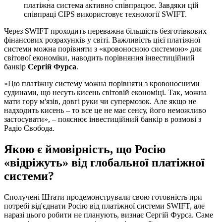
платіжна система активно співпрацює. Завдяки цій
співпраці CIPS використовує технології SWIFT.
Через SWIFT проходить переважна більшість безготівкових
фінансових розрахунків у світі. Важливість цієї платіжної
системи можна порівняти з «кровоносною системою» для
світової економіки, наводить порівняння інвестиційний
банкір
Сергій Фурса
.
«Цю платіжну систему можна порівняти з кровоносними
судинами, що несуть кисень світовій економіці. Так, можна
мати гору м'язів, довгі руки чи супермозок. Але якщо не
надходить кисень – то все це не має сенсу, його неможливо
застосувати», – пояснює інвестиційний банкір в розмові з
Радіо Свобода.
Якою є ймовірність, що Росію
«відріжуть» від глобальної платіжної
системи?
Сполучені Штати продемонстрували свою готовність при
потребі від'єднати Росію від платіжної системи SWIFT, але
наразі цього робити не планують, визнає Сергій Фурса. Саме