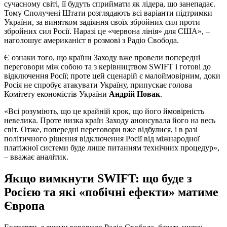
сучасному світі, її будуть сприймати як лідера, що занепадає.
Тому Сполучені Штати розглядають всі варіанти підтримки
України, за винятком задіяння своїх збройних сил проти
збройних сил Росії. Наразі це «червона лінія» для США», –
наголошує американіст в розмові з Радіо Свобода.
Є ознаки того, що країни Заходу вже провели попередні
переговори між собою та з керівництвом SWIFT і готові до
відключення Росії; проте цей сценарій є малоймовірним, доки
Росія не спробує атакувати Україну, припускає голова
Комітету економістів України
Андрій Новак
.
«Всі розуміють, що це крайній крок, що його ймовірність
невелика. Проте низка країн Заходу анонсувала його на весь
світ. Отже, попередні переговори вже відбулися, і в разі
політичного рішення відключення Росії від міжнародної
платіжної системи буде лише питанням технічних процедур»,
– вважає аналітик.
Якщо вимкнути SWIFT: що буде з
Росією та які «побічні ефекти» матиме
Європа