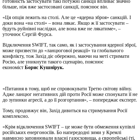
готовність застосувати такі потужні санкції впливає значно
більше, ніж вже застосовані санкції, пояснює він.
«Ця опція лежить на столі. Але це «ядерна зброя» санкцій. І
доки вона «на столі» – вона лякає. Якщо ж її застосувати –
будуть руйнівні наслідки, але вона вже не лякатиме», –
уточнює Сергій Фурса.
Відключення SWIFT, так само, як і застосування ядерної зброї,
може призвести до «ланцюгової реакції» та глобального
конфлікту, тож Захід діє обережно, маючи на меті стримати
Росію, але уникнути такого сценарію, пояснює
економіст
Борис Кушнірук.
«Питання в тому, щоб не спровокувати Третю світову війну.
Адже ланцюг негативних дій проти Росії може спонукати її не
до зупинки агресії, а до її розгортання», – попереджає експерт.
Тому, продовжує він, Захід дивиться на стримування Росії
комплексно.
«Крім відключення SWIFT – це може бути обмеження купівлі
російських енергоносіїв. Бо напередодні зими у Кремлі
навмисно заповнювали власні газосховища, а європейські (ті,