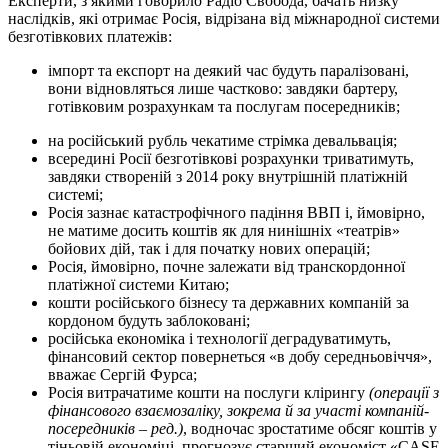
Експерти, з якими говорило Радіо Свобода, бачать низку
наслідків, які отримає Росія, відрізана від міжнародної системи
безготівкових платежів:
імпорт та експорт на деякий час будуть паралізовані,
вони відновляться лише частково: завдяки бартеру,
готівковим розрахункам та послугам посередників;
на російський рубль чекатиме стрімка девальвація;
всередині Росії безготівкові розрахунки триватимуть,
завдяки створеній з 2014 року внутрішній платіжній
системі;
Росія зазнає катастрофічного падіння ВВП і, ймовірно,
не матиме досить коштів як для нинішніх «театрів»
бойових дій, так і для початку нових операцій;
Росія, ймовірно, почне залежати від транскордонної
платіжної системи Китаю;
кошти російського бізнесу та державних компаній за
кордоном будуть заблоковані;
російська економіка і технології деградуватимуть,
фінансовий сектор повернеться «в добу середньовіччя»,
вважає Сергій Фурса;
Росія витрачатиме кошти на послуги клірингу
(операції з
фінансового взаємозаліку, зокрема й за участі компаній-
посередників – ред.)
, водночас зростатиме обсяг коштів у
тіньовій економіці, прогнозує старший економіст «CASE