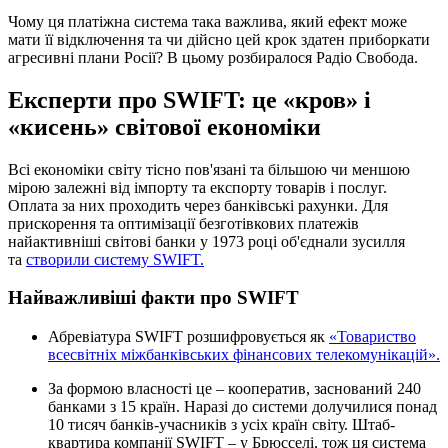
Чому ця платіжна система така важлива, який ефект може
мати її відключення та чи дійсно цей крок здатен приборкати
агресивні плани Росії? В цьому розбиралося Радіо Свобода.
Експерти про SWIFT: це «кров» і
«кисень» світової економіки
Всі економіки світу тісно пов'язані та більшою чи меншою
мірою залежні від імпорту та експорту товарів і послуг.
Оплата за них проходить через банківські рахунки. Для
прискорення та оптимізації безготівкових платежів
найактивніші світові банки у 1973 році об'єднали зусилля
та
створили систему SWIFT.
Найважливіші факти про SWIFT
Абревіатура SWIFT розшифровується як
«Товариство
всесвітніх міжбанківських фінансових телекомунікацій».
За формою власності це – кооператив, заснований 240
банками з 15 країн. Наразі до системи долучилися понад
10 тисяч банків-учасників з усіх країн світу. Штаб-
квартира компанії SWIFT – у Брюсселі, тож ця система