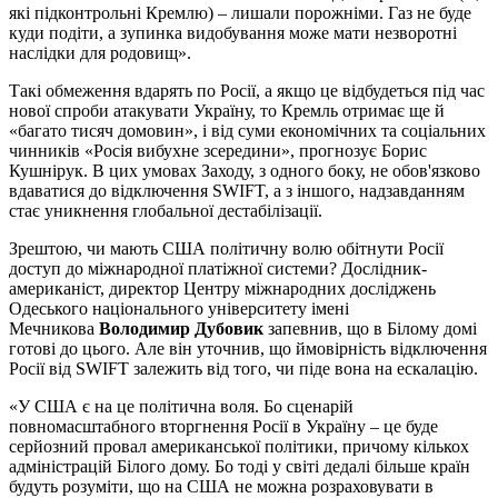
які підконтрольні Кремлю) – лишали порожніми. Газ не буде
куди подіти, а зупинка видобування може мати незворотні
наслідки для родовищ».
Такі обмеження вдарять по Росії, а якщо це відбудеться під час
нової спроби атакувати Україну, то Кремль отримає ще й
«багато тисяч домовин», і від суми економічних та соціальних
чинників «Росія вибухне зсередини», прогнозує Борис
Кушнірук. В цих умовах Заходу, з одного боку, не обов'язково
вдаватися до відключення SWIFT, а з іншого, надзавданням
стає уникнення глобальної дестабілізації.
Зрештою, чи мають США політичну волю обітнути Росії
доступ до міжнародної платіжної системи? Дослідник-
американіст, директор Центру міжнародних досліджень
Одеського національного університету імені
Мечникова
Володимир Дубовик
запевнив, що в Білому домі
готові до цього. Але він уточнив, що ймовірність відключення
Росії від SWIFT залежить від того, чи піде вона на ескалацію.
«У США є на це політична воля. Бо сценарій
повномасштабного вторгнення Росії в Україну – це буде
серйозний провал американської політики, причому кількох
адміністрацій Білого дому. Бо тоді у світі дедалі більше країн
будуть розуміти, що на США не можна розраховувати в