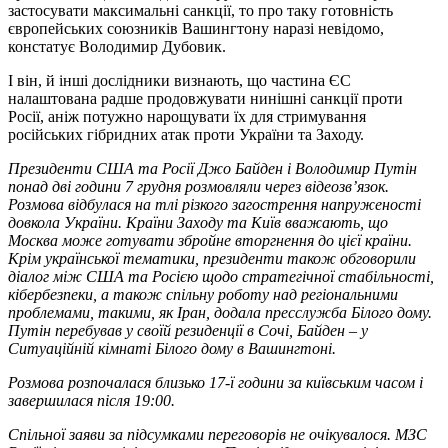
застосувати максимальні санкції, то про таку готовність
європейських союзників Вашингтону наразі невідомо,
констатує Володимир Дубовик.
І він, й інші дослідники визнають, що частина ЄС
налаштована радше продовжувати нинішні санкції проти
Росії, аніж потужно нарощувати їх для стримування
російських гібридних атак проти України та Заходу.
Президенти США та Росії Джо Байден і Володимир Путін
понад дві години 7 грудня розмовляли через відеозв
ʼ
язок.
Розмова відбулася на тлі різкого заг
острення напруженості
довкола України. Країни Заходу та Київ вважають, що
Москва може готувати збройне вторгнення до цієї країни.
Крім української тематики, президенти також обговорили
діалог між США та Росією щодо стратегічної стабільності,
кібербезпеки, а також спільну роботу над регіональними
проблемами, такими, як Іран, додала пресслужба Білого дому.
Путін перебував у своїй резиденції в Сочі, Байден – у
Ситуаційній кімнаті Білого дому в Вашингтоні.
Розмова розпочалася близько 17-ї години за київським часом і
завершилася після 19:00.
Спільної заяви за підсумками переговорів не очікувалося. МЗС