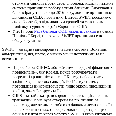
отримати санкцій проти себе, упродовж місяця платіжна
система припинила роботу з тими банками. Блокування
банків Ірану тривало до 2016 року, доки не припинилася
дія санкцій США проти них. Відтоді SWIFT координує
свою боротьбу з відмиванням грошей та санкційну
політику з урядами країн Європи та США.
У 2017 році
Рада безпеки ООН наклала санкції
на банки
Північної Кореї, після чого SWIFT припинила їхнє
обслуговування.
SWIFT – не єдина міжнародна платіжна система. Вона має
альтернативи, які, проте, є значно менш потужними та не
всеохопними.
Це російська
СПФС,
або «Система передачі фінансових
повідомлень», яку Кремль почав розбудовувати
всередині країни після анексії Криму, побоюючись
західних фінансових санкцій. Російську систему
погодилися використовувати лише окремі підсанкційні
країни, як-от Білорусь та Іран.
CIPS
– китайська транскордонна система фінансових
транзакцій. Вона була створена на рік пізніше за
російську, але отримала зв'язок з банками десятків країн
на всіх континентах: опосередковано, через філії цих
банків у Китаї та через мережу SWIFT, з якою китайська