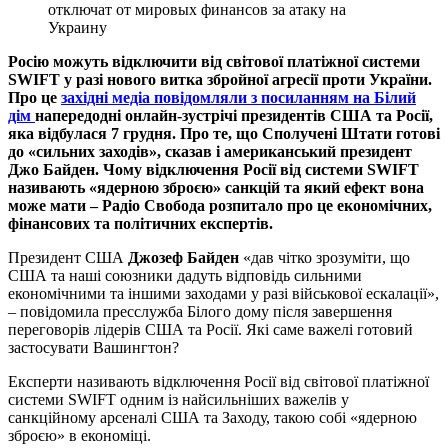
отключат от мировых финансов за атаку на
Украину
Росію можуть відключити від світової платіжної системи
SWIFT у разі нового витка збройної агресії проти України.
Про це
західні медіа повідомляли з посиланням на Білий
дім
напередодні онлайн-зустрічі президентів США та Росії,
яка відбулася 7 грудня. Про те, що Сполучені Штати готові
до «сильних заходів», сказав і американський президент
Джо Байден. Чому відключення Росії від системи SWIFT
називають «ядерною зброєю» санкцій та який ефект вона
може мати – Радіо Свобода розпитало про це економічних,
фінансових та політичних експертів.
Президент США
Джозеф Байден
«дав чітко зрозуміти, що
США та наші союзники дадуть відповідь сильними
економічними та іншими заходами у разі військової ескалації»,
– повідомила пресслужба Білого дому після завершення
переговорів лідерів США та Росії. Які саме важелі готовий
застосувати Вашингтон?
Експерти називають відключення Росії від світової платіжної
системи SWIFT одним із найсильніших важелів у
санкційному арсеналі США та Заходу, такою собі «ядерною
зброєю» в економіці.