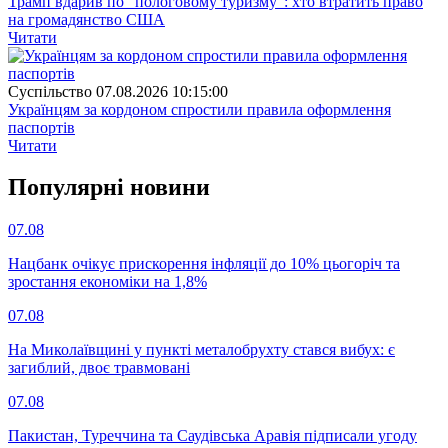
Трамп вдарив по "пологовому туризму": хто втратить право
на громадянство США
Читати
Суспiльство
07.08.2026 10:15:00
Українцям за кордоном спростили правила оформлення
паспортів
Читати
Популярнi новини
07.08
Нацбанк очікує прискорення інфляції до 10% цьогоріч та
зростання економіки на 1,8%
07.08
На Миколаївщині у пункті металобрухту стався вибух: є
загиблий, двоє травмовані
07.08
Пакистан, Туреччина та Саудівська Аравія підписали угоду