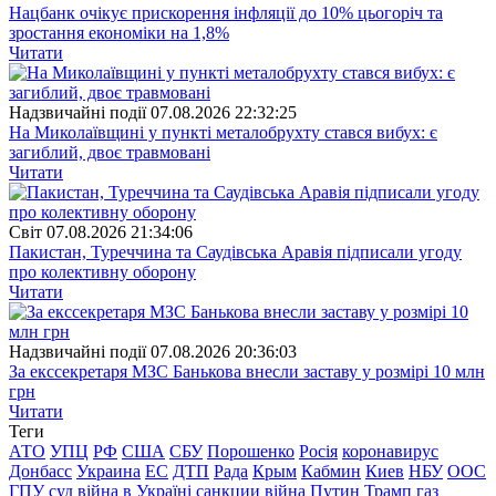
Нацбанк очікує прискорення інфляції до 10% цьогоріч та
зростання економіки на 1,8%
Читати
Надзвичайні події
07.08.2026 22:32:25
На Миколаївщині у пункті металобрухту стався вибух: є
загиблий, двоє травмовані
Читати
Свiт
07.08.2026 21:34:06
Пакистан, Туреччина та Саудівська Аравія підписали угоду
про колективну оборону
Читати
Надзвичайні події
07.08.2026 20:36:03
За екссекретаря МЗС Банькова внесли заставу у розмірі 10 млн
грн
Читати
Теги
АТО
УПЦ
РФ
США
СБУ
Порошенко
Росія
коронавирус
Донбасс
Украина
ЕС
ДТП
Рада
Крым
Кабмин
Киев
НБУ
ООС
ГПУ
суд
війна в Україні
санкции
війна
Путин
Трамп
газ