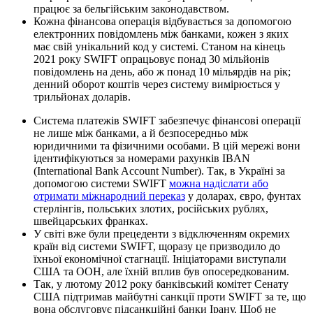
працює за бельгійським законодавством.
Кожна фінансова операція відбувається за допомогою
електронних повідомлень між банками, кожен з яких
має свій унікальний код у системі. Станом на кінець
2021 року SWIFT опрацьовує понад 30 мільйонів
повідомлень на день, або ж понад 10 мільярдів на рік;
денний оборот коштів через систему вимірюється у
трильйонах доларів.
Система платежів SWIFT забезпечує фінансові операції
не лише між банками, а й безпосередньо між
юридичними та фізичними особами. В цій мережі вони
ідентифікуються за номерами рахунків IBAN
(International Bank Account Number). Так, в Україні за
допомогою системи SWIFT
можна надіслати або
отримати міжнародний переказ
у доларах, євро, фунтах
стерлінгів, польських злотих, російських рублях,
швейцарських франках.
У світі вже були прецеденти з відключенням окремих
країн від системи SWIFT, щоразу це призводило до
їхньої економічної стагнації. Ініціаторами виступали
США та ООН, але їхній вплив був опосередкованим.
Так, у лютому 2012 року банківський комітет Сенату
США підтримав майбутні санкції проти SWIFT за те, що
вона обслуговує підсанкційні банки Ірану. Щоб не