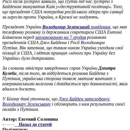
Росії після зустрічі заявило, що Путін під час зустрічі з
Байденом звинуватив Київ у
«деструктивній політиці»
. Того,
що президент США попередив російського лідера
про санкції
за агресію проти України, в Кремлі не згадують.
Президент України
Володимир Зеленський
повідомив,
що мав
телефонну розмову із державним секретарем США Ентоні
Блінкеном перед
запланованою на 7 грудня
розмовою
президентів США Джо Байдена і Росії Володимира
Путіна. Він запевнив, що таким чином Україна узгодила свої
позиції зі США, і відтак принцип «нічого про Україну без
України» було дотримано.
За словами міністра закордонних справ України
Дмитра
Кулеби
, після того, як відбудеться розмова Байдена з
Путіним, українська сторона також матиме контакт з
американськими колегами і довідається про домовленості, яких
вдалося досягти.
У Білому домі уточнили, що
Джо Байден зателефонує
Володимиру Зеленському
і обговорить з ним результати своєї
онлайн з Путіним.
Автор: Евгений Солонина
Назад до статей
Поділитися: