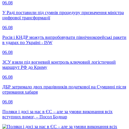
06.08
У Раді поставили під сумнів процедуру призначення міністра
цифрової трансформації
06.08
Росія і КНДР можуть випробовувати північнокорейські ракети
в ударах по Україні - ISW
06.08
ЗСУ взяли під вогневий контроль ключовий логістичний
маршрут РФ до Криму
06.08
ДБР затримало двох працівників податкової на Сумщині після
отримання хабаря
06.08
Поляки і досі за нас в ЄС – але за умови виконання всіх
вступних вимог, – Посол Боднар