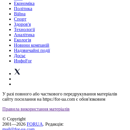
Економіка
Політика
Війна
Спорт
Здоров'я
Технології
Аналітика
Екологія
Новини компаній
Надзвичайні події
Досьє
ИнфоFor
У разі повного або часткового передрукування матеріалів
сайту посилання на https://for-ua.com є обов'язковим
Правила використання матеріалів
© Copyright
2001—2026
FORUA
. Редакція:
mail@for-ua.com