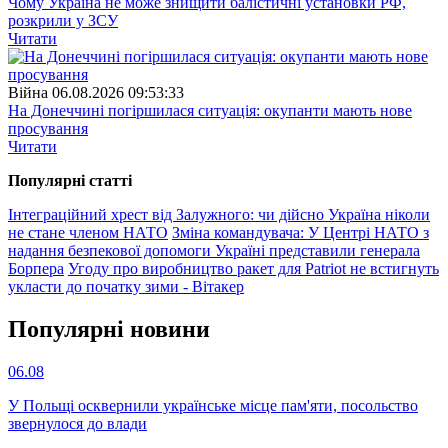
Чому Україна не може знищити балістичні установки РФ,
розкрили у ЗСУ
Читати
Війна
06.08.2026 09:53:33
На Донеччині погіршилася ситуація: окупанти мають нове
просування
Читати
Популярнi статтi
Інтеграційний хрест від Залужного: чи дійсно Україна ніколи
не стане членом НАТО
Зміна командувача: У Центрі НАТО з
надання безпекової допомоги Україні представили генерала
Борпера
Угоду про виробництво ракет для Patriot не встигнуть
укласти до початку зими - Вітакер
Популярнi новини
06.08
У Польщі осквернили українське місце пам'яти, посольство
звернулося до влади