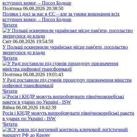
Полiтика
06.08.2026 20:38:50
Поляки і досі за нас в ЄС – але за умови виконання всіх
вступних вимог, – Посол Боднар
Читати
Свiт
06.08.2026 19:54:59
У Польщі осквернили українське місце пам'яти, посольство
звернулося до влади
Читати
Полiтика
06.08.2026 19:01:43
У Раді поставили під сумнів процедуру призначення міністра
цифрової трансформації
Читати
Війна
06.08.2026 18:42:39
Росія і КНДР можуть випробовувати північнокорейські ракети
в ударах по Україні - ISW
Читати