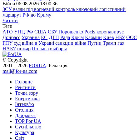
Війна
06.08.2026 18:00:36
ЗСУ взяли під вогневий контроль ключовий логістичний
маршрут РФ до Криму
Читати
Теги
АТО
УПЦ
РФ
США
СБУ
Порошенко
Росія
коронавирус
Донбасс
Украина
ЕС
ДТП
Рада
Крым
Кабмин
Киев
НБУ
ООС
ГПУ
суд
війна в Україні
санкции
війна
Путин
Трамп
газ
НАБУ
пожар
Польша
выборы
© Copyright
2001—2026
FORUA
. Редакція:
mail@for-ua.com
Головне
Рейтинги
Точка зору
Енергетика
Інтерв’ю
Столиця
Дайджест
TOP For UA
Суспiльство
Культура
Світ