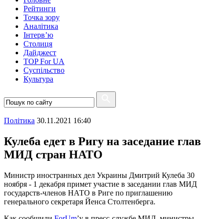
Рейтинги
Точка зору
Аналітика
Інтерв’ю
Столиця
Дайджест
TOP For UA
Суспiльство
Культура
Полiтика
30.11.2021 16:40
Кулеба едет в Ригу на заседание глав
МИД стран НАТО
Министр иностранных дел Украины Дмитрий Кулеба 30
ноября - 1 декабря примет участие в заседании глав МИД
государств-членов НАТО в Риге по приглашению
генерального секретаря Йенса Столтенберга.
Как сообщили
ForUm
’у в пресс-службе МИД, министры