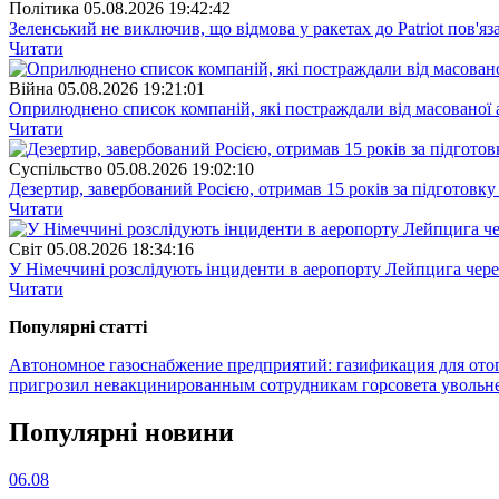
Полiтика
05.08.2026 19:42:42
Зеленський не виключив, що відмова у ракетах до Patriot пов'яз
Читати
Війна
05.08.2026 19:21:01
Оприлюднено список компаній, які постраждали від масованої
Читати
Суспiльство
05.08.2026 19:02:10
Дезертир, завербований Росією, отримав 15 років за підготовку
Читати
Свiт
05.08.2026 18:34:16
У Німеччині розслідують інциденти в аеропорту Лейпцига через 
Читати
Популярнi статтi
Автономное газоснабжение предприятий: газификация для ото
пригрозил невакцинированным сотрудникам горсовета увольн
Популярнi новини
06.08