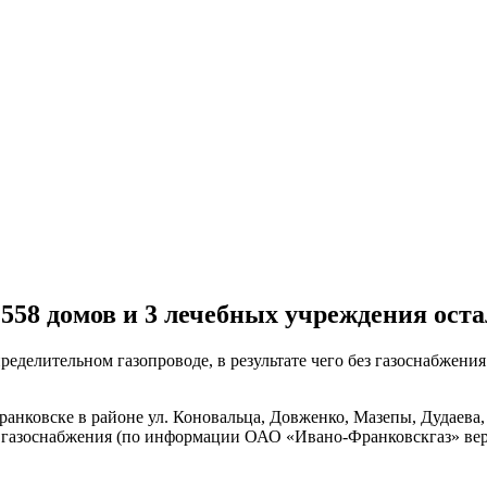
558 домов и 3 лечебных учреждения остал
еделительном газопроводе, в результате чего без газоснабжени
Франковске в районе ул. Коновальца, Довженко, Мазепы, Дудаев
 газоснабжения (по информации ОАО «Ивано-Франковскгаз» вер