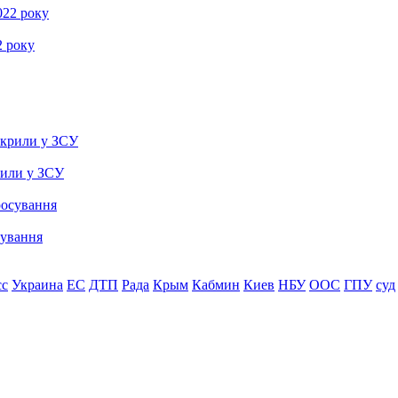
2 року
рили у ЗСУ
сування
сс
Украина
ЕС
ДТП
Рада
Крым
Кабмин
Киев
НБУ
ООС
ГПУ
суд