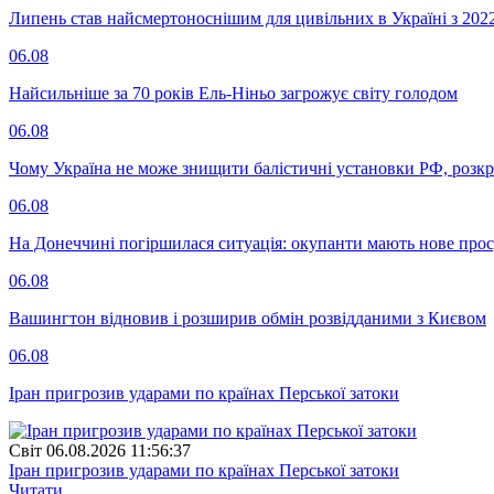
Липень став найсмертоноснішим для цивільних в Україні з 202
06.08
Найсильніше за 70 років Ель-Ніньо загрожує світу голодом
06.08
Чому Україна не може знищити балістичні установки РФ, розк
06.08
На Донеччині погіршилася ситуація: окупанти мають нове про
06.08
Вашингтон відновив і розширив обмін розвідданими з Києвом
06.08
Іран пригрозив ударами по країнах Перської затоки
Свiт
06.08.2026 11:56:37
Іран пригрозив ударами по країнах Перської затоки
Читати