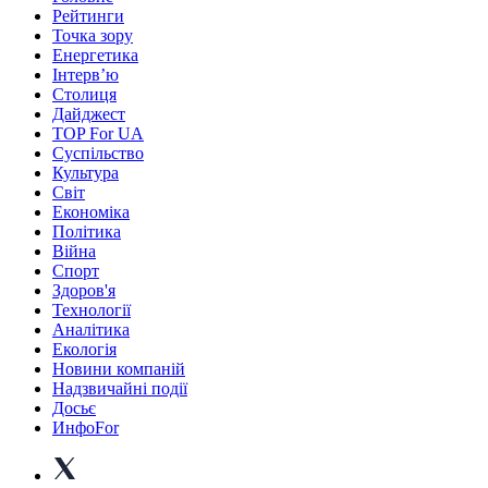
Рейтинги
Точка зору
Енергетика
Інтерв’ю
Столиця
Дайджест
TOP For UA
Суспiльство
Культура
Світ
Економіка
Політика
Війна
Спорт
Здоров'я
Технології
Аналітика
Екологія
Новини компаній
Надзвичайні події
Досьє
ИнфоFor