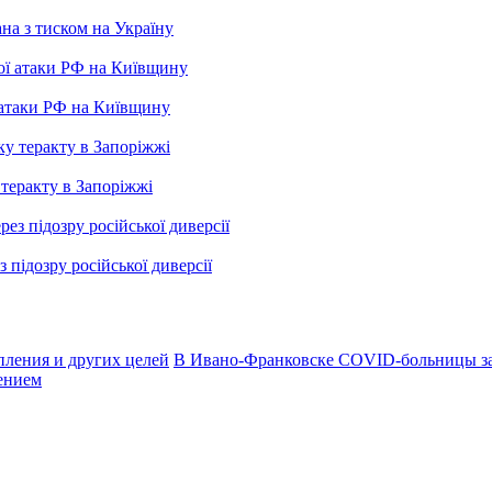
ана з тиском на Україну
 атаки РФ на Київщину
 теракту в Запоріжжі
підозру російської диверсії
пления и других целей
В Ивано-Франковске COVID-больницы з
ением