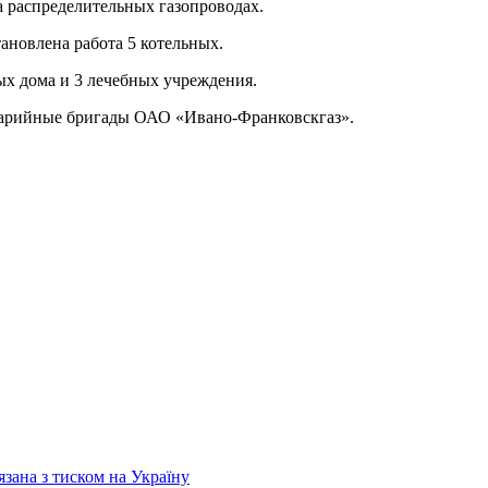
 распределительных газопроводах.
новлена ​​работа 5 котельных.
ых дома и 3 лечебных учреждения.
варийные бригады ОАО «Ивано-Франковскгаз».