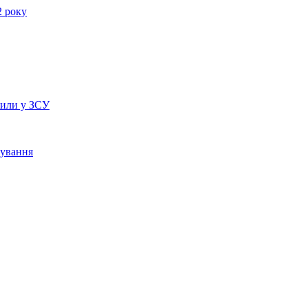
2 року
рили у ЗСУ
сування