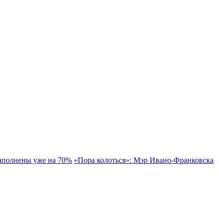
аполнены уже на 70%
«Пора колоться»: Мэр Ивано-Франковска