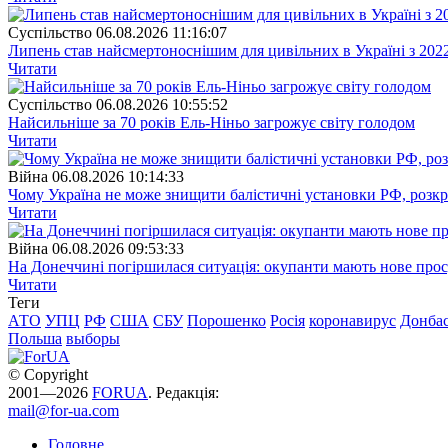
Суспiльство
06.08.2026 11:16:07
Липень став найсмертоноснішим для цивільних в Україні з 202
Читати
Суспiльство
06.08.2026 10:55:52
Найсильніше за 70 років Ель-Ніньо загрожує світу голодом
Читати
Війна
06.08.2026 10:14:33
Чому Україна не може знищити балістичні установки РФ, розк
Читати
Війна
06.08.2026 09:53:33
На Донеччині погіршилася ситуація: окупанти мають нове про
Читати
Теги
АТО
УПЦ
РФ
США
СБУ
Порошенко
Росія
коронавирус
Донба
Польша
выборы
© Copyright
2001—2026
FORUA
. Редакція:
mail@for-ua.com
Головне