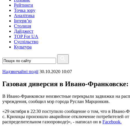
Рейтинги
Точка зору
Аналітика
Інтерв’ю
Столиця
Дайджест
TOP For UA
Суспiльство
Культура
Надзвичайні події
30.10.2020 10:07
Газовая диверсия в Ивано-Франковске: 
В Ивано-Франковске неизвестные перекрыли задвижки на распр
учреждения, сообщил мэр города Руслан Марцинкив.
«29 октября в 22:30 поступило сообщение о том, что в Ивано-
с. Крихоцы произошло аварийное отключение потребителей от
распределительном газопроводе)», - написал он в
Facebook.