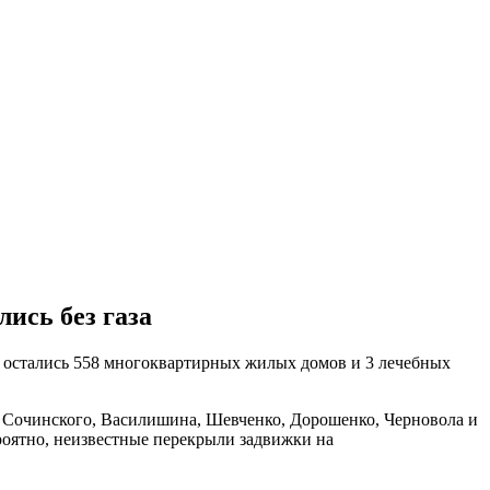
ись без газа
я остались 558 многоквартирных жилых домов и 3 лечебных
а, Сочинского, Василишина, Шевченко, Дорошенко, Черновола и
оятно, неизвестные перекрыли задвижки на