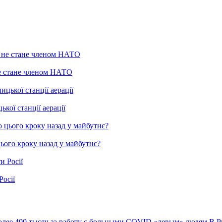
не стане членом НАТО
ої станції аерації
цього кроку назад у майбутнє?
Росії
олее 400 тысяч за работу с больными COVID «левым» людям
В Р