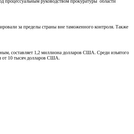
под процессуальным руководством прокуратуры области
ировали за пределы страны вне таможенного контроля. Также
нным, составляет 1,2 миллиона долларов США. Среди изъятого
я от 10 тысяч долларов США.