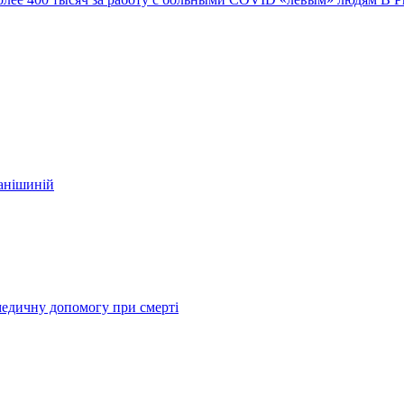
фанішиній
медичну допомогу при смерті