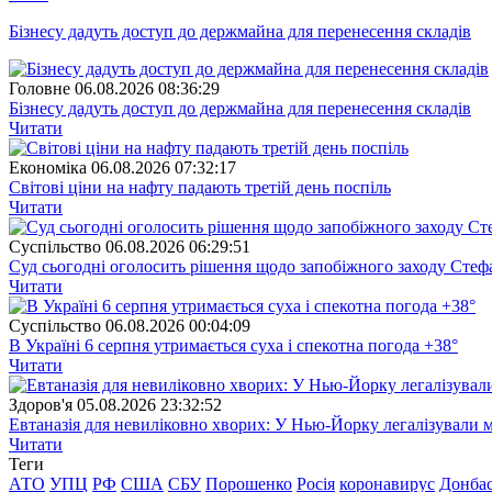
Бізнесу дадуть доступ до держмайна для перенесення складів
Головне
06.08.2026 08:36:29
Бізнесу дадуть доступ до держмайна для перенесення складів
Читати
Економіка
06.08.2026 07:32:17
Світові ціни на нафту падають третій день поспіль
Читати
Суспiльство
06.08.2026 06:29:51
Суд сьогодні оголосить рішення щодо запобіжного заходу Сте
Читати
Суспiльство
06.08.2026 00:04:09
В Україні 6 серпня утримається суха і спекотна погода +38°
Читати
Здоров'я
05.08.2026 23:32:52
Евтаназія для невиліковно хворих: У Нью-Йорку легалізували 
Читати
Теги
АТО
УПЦ
РФ
США
СБУ
Порошенко
Росія
коронавирус
Донба