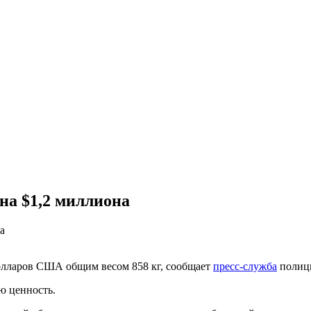
на $1,2 миллиона
олларов США общим весом 858 кг, сообщает
пресс-служба
полиц
ю ценность.