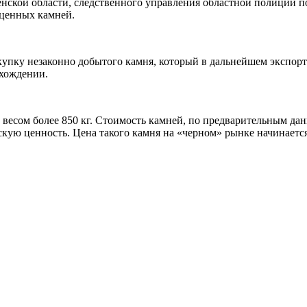
енской области, следственного управления областной полиции 
оценных камней.
упку незаконно добытого камня, который в дальнейшем экспорт
схождении.
весом более 850 кг. Стоимость камней, по предварительным да
скую ценность. Цена такого камня на «черном» рынке начинаетс