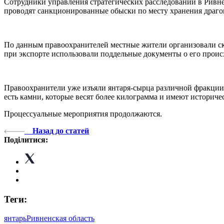
Сотрудники управления стратегических расследований в Ривн
проводят санкционированные обыски по месту хранения драг
По данным правоохранителей местные жители организовали ск
при экспорте использовали поддельные документы о его прои
Правоохранители уже изъяли янтаря-сырца различной фракции 
есть камни, которые весят более килограмма и имеют историче
Процессуальные мероприятия продолжаются.
Назад до статей
Поділитися:
Теги:
янтарь
Ривненская область