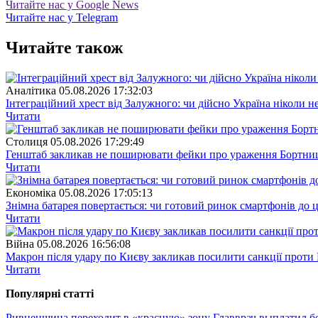
Читайте нас у Google News
Читайте нас у Telegram
Читайте також
Аналітика
05.08.2026 17:32:03
Інтеграційний хрест від Залужного: чи дійсно Україна ніколи 
Читати
Столиця
05.08.2026 17:29:49
Генштаб закликав не поширювати фейки про ураження Бортницьк
Читати
Економіка
05.08.2026 17:05:13
Знімна батарея повертається: чи готовий ринок смартфонів до 
Читати
Війна
05.08.2026 16:56:08
Макрон після удару по Києву закликав посилити санкції проти 
Читати
Популярнi статтi
Ривненщина переходит в «красную» зону
Главврач выплатил б