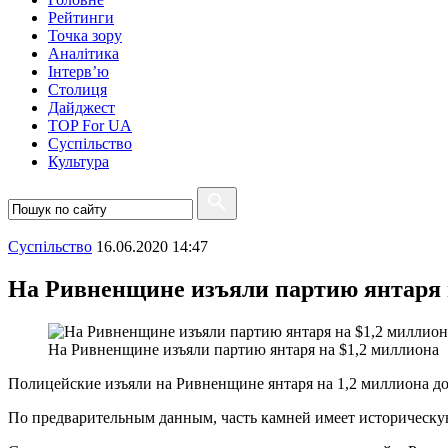
Рейтинги
Точка зору
Аналітика
Інтерв’ю
Столиця
Дайджест
TOP For UA
Суспiльство
Культура
Суспiльство
16.06.2020 14:47
На Ривненщине изъяли партию янтаря 
На Ривненщине изъяли партию янтаря на $1,2 миллиона
Полицейские изъяли на Ривненщине янтаря на 1,2 миллиона д
По предварительным данным, часть камней имеет историческу