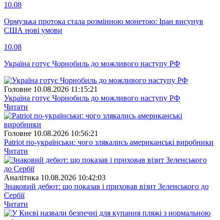
10.08
Ормузька протока стала розмінною монетою: Іран висунув
США нові умови
10.08
Україна готує Чорнобиль до можливого наступу РФ
Головне
10.08.2026 11:15:21
Україна готує Чорнобиль до можливого наступу РФ
Читати
Головне
10.08.2026 10:56:21
Patriot по-українськи: чого злякались американські виробники
Читати
Аналітика
10.08.2026 10:42:03
Знаковий дебют: що показав і приховав візит Зеленського до
Сербії
Читати