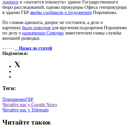
допросе
и «пытается покинуть» здание Государственного
бюро расследований, однако прокуроры Офиса генпрокурора
в здании ГБР
якобы сообщили о подозрении
Порошенко.
По словам адвоката, допрос не состоялся, а дело о
картинах
было поводом
для вручения подозрения Порошенко
по делу о
назначении Семочко
заместителем главы службы
внешней разведки.
Назад до статей
Поділитися:
Теги:
Порошенко
ГБР
Читайте нас у Google News
Читайте нас у Telegram
Читайте також