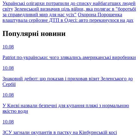
Українські олігархи потрапили до списку найбагатших людей
світу
Зеленський визначив ціль війни, яка полягає в "боротьбі
за справедливий мир для нас усіх"
Охорона Порошенка
влаштувала серйозне ДТП в Одесі: авто перекинулося на дах
Популярнi новини
10.08
Patriot по-українськи: чого злякались американські виробники
10.08
Знаковий дебют: що показав і приховав візит Зеленського до
Сербії
10.08
У Києві назвали безпечні для купання пляжі з нормальною
якістю води
10.08
ЗСУ загнали окупантів в пастку на Кінбурнській косі