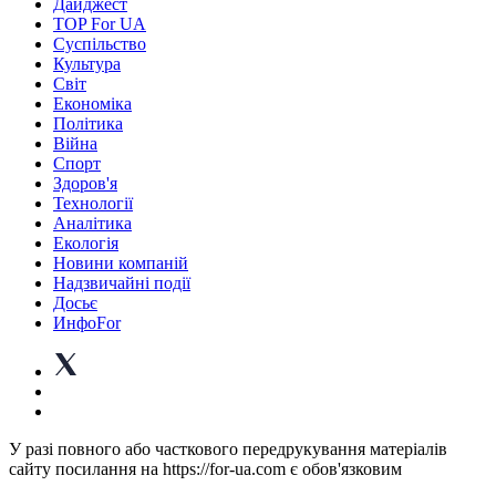
Дайджест
TOP For UA
Суспiльство
Культура
Світ
Економіка
Політика
Війна
Спорт
Здоров'я
Технології
Аналітика
Екологія
Новини компаній
Надзвичайні події
Досьє
ИнфоFor
У разі повного або часткового передрукування матеріалів
сайту посилання на https://for-ua.com є обов'язковим