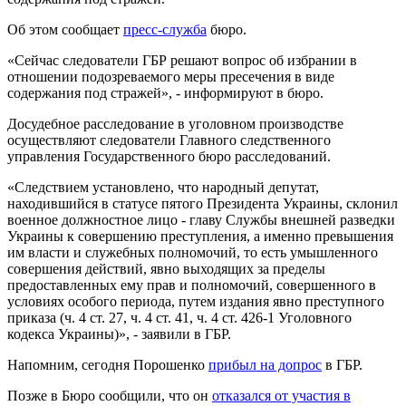
Об этом сообщает
пресс-служба
бюро.
«Сейчас следователи ГБР решают вопрос об избрании в
отношении подозреваемого меры пресечения в виде
содержания под стражей», - информируют в бюро.
Досудебное расследование в уголовном производстве
осуществляют следователи Главного следственного
управления Государственного бюро расследований.
«Следствием установлено, что народный депутат,
находившийся в статусе пятого Президента Украины, склонил
военное должностное лицо - главу Службы внешней разведки
Украины к совершению преступления, а именно превышения
им власти и служебных полномочий, то есть умышленного
совершения действий, явно выходящих за пределы
предоставленных ему прав и полномочий, совершенного в
условиях особого периода, путем издания явно преступного
приказа (ч. 4 ст. 27, ч. 4 ст. 41, ч. 4 ст. 426-1 Уголовного
кодекса Украины)», - заявили в ГБР.
Напомним, сегодня Порошенко
прибыл на допрос
в ГБР.
Позже в Бюро сообщили, что он
отказался от участия в