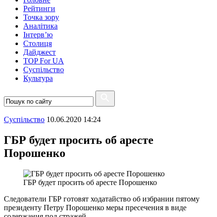
Рейтинги
Точка зору
Аналітика
Інтерв’ю
Столиця
Дайджест
TOP For UA
Суспiльство
Культура
Суспiльство
10.06.2020 14:24
ГБР будет просить об аресте
Порошенко
ГБР будет просить об аресте Порошенко
Следователи ГБР готовят ходатайство об избрании пятому
президенту Петру Порошенко меры пресечения в виде
содержания под стражей.