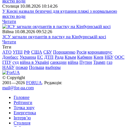
Столиця
10.08.2026 10:14:26
У Києві назвали безпечні для купання пляжі з нормальною
якістю води
Читати
Війна
10.08.2026 09:52:26
ЗСУ загнали окупантів в пастку на Кінбурнській косі
Читати
Теги
АТО
УПЦ
РФ
США
СБУ
Порошенко
Росія
коронавирус
Донбасс
Украина
ЕС
ДТП
Рада
Крым
Кабмин
Киев
НБУ
ООС
ГПУ
суд
війна в Україні
санкции
війна
Путин
Трамп
газ
НАБУ
пожар
Польша
выборы
© Copyright
2001—2026
FORUA
. Редакція:
mail@for-ua.com
Головне
Рейтинги
Точка зору
Енергетика
Інтерв’ю
Столиця