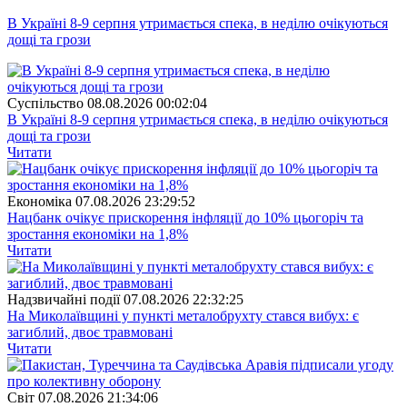
В Україні 8-9 серпня утримається спека, в неділю очікуються
дощі та грози
Суспiльство
08.08.2026 00:02:04
В Україні 8-9 серпня утримається спека, в неділю очікуються
дощі та грози
Читати
Економіка
07.08.2026 23:29:52
Нацбанк очікує прискорення інфляції до 10% цьогоріч та
зростання економіки на 1,8%
Читати
Надзвичайні події
07.08.2026 22:32:25
На Миколаївщині у пункті металобрухту стався вибух: є
загиблий, двоє травмовані
Читати
Свiт
07.08.2026 21:34:06