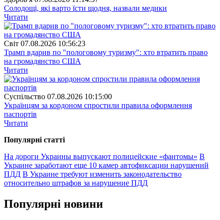
Солодощі, які варто їсти щодня, назвали медики
Читати
Свiт
07.08.2026 10:56:23
Трамп вдарив по "пологовому туризму": хто втратить право
на громадянство США
Читати
Суспiльство
07.08.2026 10:15:00
Українцям за кордоном спростили правила оформлення
паспортів
Читати
Популярнi статтi
На дороги Украины выпускают полицейские «фантомы»
В
Украине заработают еще 10 камер автофиксации нарушений
ПДД
В Украине требуют изменить законодательство
относительно штрафов за нарушение ПДД
Популярнi новини