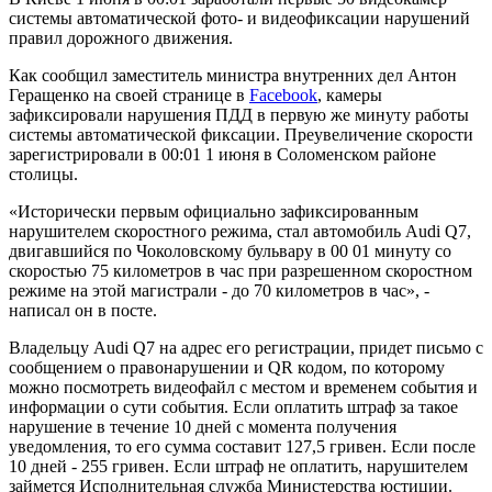
системы автоматической фото- и видеофиксации нарушений
правил дорожного движения.
Как сообщил заместитель министра внутренних дел Антон
Геращенко на своей странице в
Facebook
, камеры
зафиксировали нарушения ПДД в первую же минуту работы
системы автоматической фиксации. Преувеличение скорости
зарегистрировали в 00:01 1 июня в Соломенском районе
столицы.
«Исторически первым официально зафиксированным
нарушителем скоростного режима, стал автомобиль Audi Q7,
двигавшийся по Чоколовскому бульвару в 00 01 минуту со
скоростью 75 километров в час при разрешенном скоростном
режиме на этой магистрали - до 70 километров в час», -
написал он в посте.
Владельцу Audi Q7 на адрес его регистрации, придет письмо с
сообщением о правонарушении и QR кодом, по которому
можно посмотреть видеофайл с местом и временем события и
информации о сути события. Если оплатить штраф за такое
нарушение в течение 10 дней с момента получения
уведомления, то его сумма составит 127,5 гривен. Если после
10 дней - 255 гривен. Если штраф не оплатить, нарушителем
займется Исполнительная служба Министерства юстиции.