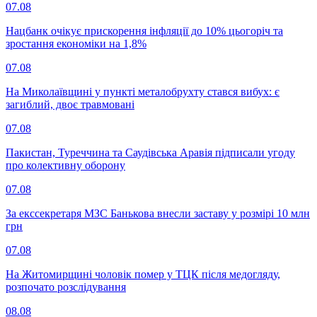
07.08
Нацбанк очікує прискорення інфляції до 10% цьогоріч та
зростання економіки на 1,8%
07.08
На Миколаївщині у пункті металобрухту стався вибух: є
загиблий, двоє травмовані
07.08
Пакистан, Туреччина та Саудівська Аравія підписали угоду
про колективну оборону
07.08
За екссекретаря МЗС Банькова внесли заставу у розмірі 10 млн
грн
07.08
На Житомирщині чоловік помер у ТЦК після медогляду,
розпочато розслідування
08.08