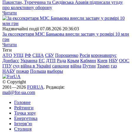
Пакистан, Туреччина та Саудівська Аравія підписали угоду
про колективну оборону
Читати
Надзвичайні події
07.08.2026 20:36:03
За екссекретаря МЗС Банькова внесли заставу у розмірі 10 млн
грн
Читати
Теги
АТО
УПЦ
РФ
США
СБУ
Порошенко
Росія
коронавирус
Донбасс
Украина
ЕС
ДТП
Рада
Крым
Кабмин
Киев
НБУ
ООС
ГПУ
суд
війна в Україні
санкции
війна
Путин
Трамп
газ
НАБУ
пожар
Польша
выборы
© Copyright
2001—2026
FORUA
. Редакція:
mail@for-ua.com
Головне
Рейтинги
Точка зору
Енергетика
Інтерв’ю
Столиця