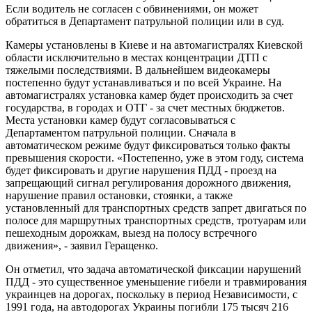
Если водитель не согласен с обвинениями, он может
обратиться в Департамент патрульной полиции или в суд.
Камеры установлены в Киеве и на автомагистралях Киевской
области исключительно в местах концентрации ДТП с
тяжелыми последствиями. В дальнейшем видеокамеры
постепенно будут устанавливаться и по всей Украине. На
автомагистралях установка камер будет происходить за счет
государства, в городах и ОТГ - за счет местных бюджетов.
Места установки камер будут согласовываться с
Департаментом патрульной полиции. Сначала в
автоматическом режиме будут фиксироваться только факты
превышения скорости. «Постепенно, уже в этом году, система
будет фиксировать и другие нарушения ПДД - проезд на
запрещающий сигнал регулирования дорожного движения,
нарушение правил остановки, стоянки, а также
установленный для транспортных средств запрет двигаться по
полосе для маршрутных транспортных средств, тротуарам или
пешеходным дорожкам, выезд на полосу встречного
движения», - заявил Геращенко.
Он отметил, что задача автоматической фиксации нарушений
ПДД - это существенное уменьшение гибели и травмирования
украинцев на дорогах, поскольку в период Независимости, с
1991 года, на автодорогах Украины погибли 175 тысяч 216