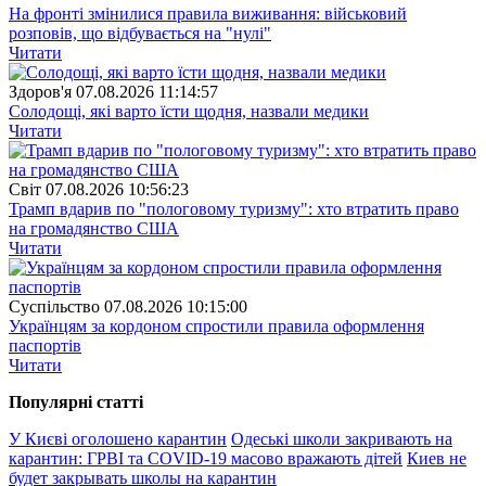
На фронті змінилися правила виживання: військовий
розповів, що відбувається на "нулі"
Читати
Здоров'я
07.08.2026 11:14:57
Солодощі, які варто їсти щодня, назвали медики
Читати
Свiт
07.08.2026 10:56:23
Трамп вдарив по "пологовому туризму": хто втратить право
на громадянство США
Читати
Суспiльство
07.08.2026 10:15:00
Українцям за кордоном спростили правила оформлення
паспортів
Читати
Популярнi статтi
У Києві оголошено карантин
Одеські школи закривають на
карантин: ГРВІ та COVID-19 масово вражають дітей
Киев не
будет закрывать школы на карантин