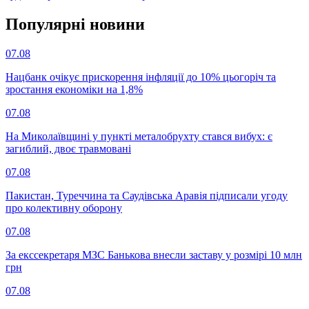
Популярнi новини
07.08
Нацбанк очікує прискорення інфляції до 10% цьогоріч та
зростання економіки на 1,8%
07.08
На Миколаївщині у пункті металобрухту стався вибух: є
загиблий, двоє травмовані
07.08
Пакистан, Туреччина та Саудівська Аравія підписали угоду
про колективну оборону
07.08
За екссекретаря МЗС Банькова внесли заставу у розмірі 10 млн
грн
07.08