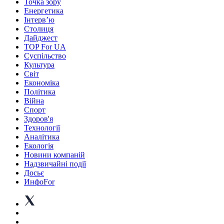
Точка зору
Енергетика
Інтерв’ю
Столиця
Дайджест
TOP For UA
Суспiльство
Культура
Світ
Економіка
Політика
Війна
Спорт
Здоров'я
Технології
Аналітика
Екологія
Новини компаній
Надзвичайні події
Досьє
ИнфоFor