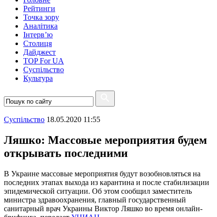
Рейтинги
Точка зору
Аналітика
Інтерв’ю
Столиця
Дайджест
TOP For UA
Суспiльство
Культура
Суспiльство
18.05.2020 11:55
Ляшко: Массовые мероприятия будем
открывать последними
В Украине массовые мероприятия будут возобновляться на
последних этапах выхода из карантина и после стабилизации
эпидемической ситуации. Об этом сообщил заместитель
министра здравоохранения, главный государственный
санитарный врач Украины Виктор Ляшко во время онлайн-