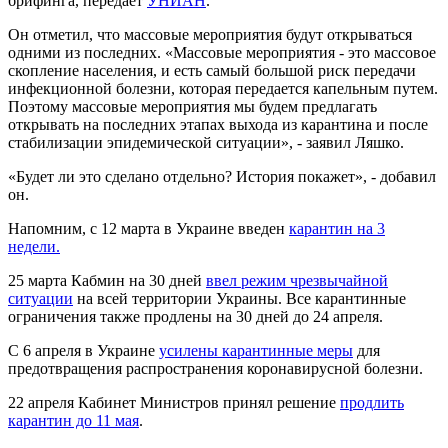
брифинга, передает
УНИАН
.
Он отметил, что массовые мероприятия будут открываться
одними из последних. «Массовые мероприятия - это массовое
скопление населения, и есть самый большой риск передачи
инфекционной болезни, которая передается капельным путем.
Поэтому массовые мероприятия мы будем предлагать
открывать на последних этапах выхода из карантина и после
стабилизации эпидемической ситуации», - заявил Ляшко.
«Будет ли это сделано отдельно? История покажет», - добавил
он.
Напомним, с 12 марта в Украине введен
карантин на 3
недели.
25 марта Кабмин на 30 дней
ввел режим чрезвычайной
ситуации
на всей территории Украины. Все карантинные
ограничения также продлены на 30 дней до 24 апреля.
С 6 апреля в Украине
усилены карантинные меры
для
предотвращения распространения коронавирусной болезни.
22 апреля Кабинет Министров принял решение
продлить
карантин до 11 мая
.