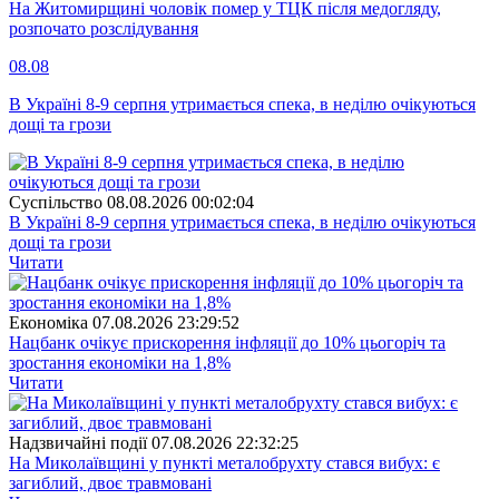
На Житомирщині чоловік помер у ТЦК після медогляду,
розпочато розслідування
08.08
В Україні 8-9 серпня утримається спека, в неділю очікуються
дощі та грози
Суспiльство
08.08.2026 00:02:04
В Україні 8-9 серпня утримається спека, в неділю очікуються
дощі та грози
Читати
Економіка
07.08.2026 23:29:52
Нацбанк очікує прискорення інфляції до 10% цьогоріч та
зростання економіки на 1,8%
Читати
Надзвичайні події
07.08.2026 22:32:25
На Миколаївщині у пункті металобрухту стався вибух: є
загиблий, двоє травмовані