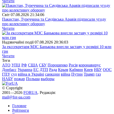
Читати
Свiт
07.08.2026 21:34:06
Пакистан, Туреччина та Саудівська Аравія підписали угоду
про колективну оборону
Читати
Надзвичайні події
07.08.2026 20:36:03
За екссекретаря МЗС Банькова внесли заставу у розмірі 10 млн
грн
Читати
Теги
АТО
УПЦ
РФ
США
СБУ
Порошенко
Росія
коронавирус
Донбасс
Украина
ЕС
ДТП
Рада
Крым
Кабмин
Киев
НБУ
ООС
ГПУ
суд
війна в Україні
санкции
війна
Путин
Трамп
газ
НАБУ
пожар
Польша
выборы
© Copyright
2001—2026
FORUA
. Редакція:
mail@for-ua.com
Головне
Рейтинги