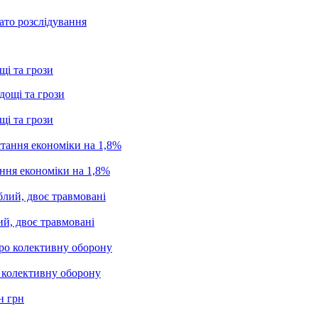
ато розслідування
щі та грози
щі та грози
ання економіки на 1,8%
ий, двоє травмовані
о колективну оборону