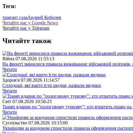
Теги:
транзит газа
Андрей Коболев
Читайте нас у Google News
Читайте нас у Telegram
Читайте також
Війна
07.08.2026 11:55:13
На фронті змінилися правила виживання: військовий розповів, щ
Читати
Здоров'я
07.08.2026 11:14:57
Солодощі, які варто їсти щодня, назвали медики
Читати
Свiт
07.08.2026 10:56:23
Трамп вдарив по "пологовому туризму": хто втратить право н
Читати
Суспiльство
07.08.2026 10:15:00
Українцям за кордоном спростили правила оформлення паспорт