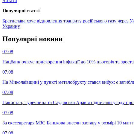
Читати
Популярнi статтi
Братислава хоче відновлення транзиту російського газу через У
Украину
Популярнi новини
07.08
Нацбанк очікує прискорення інфляції до 10% цьогоріч та зрост
07.08
На Миколаївщині у пункті металобрухту стався вибух: є загибл
07.08
Пакистан, Туреччина та Саудівська Аравія підписали угоду пр
07.08
За екссекретаря МЗС Банькова внесли заставу у розмірі 10 млн 
07.08