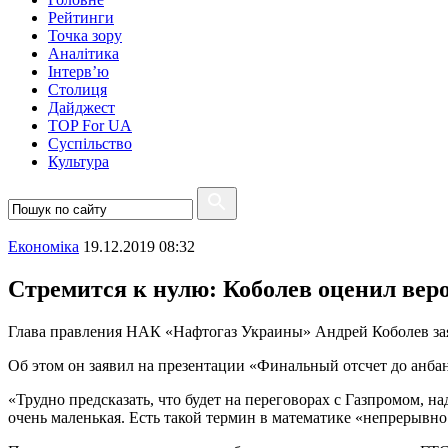
Рейтинги
Точка зору
Аналітика
Інтерв’ю
Столиця
Дайджест
TOP For UA
Суспiльство
Культура
Економіка
19.12.2019 08:32
Стремится к нулю: Коболев оценил вер
Глава правления НАК «Нафтогаз Украины» Андрей Коболев заяв
Об этом он заявил на презентации «Финальный отсчет до анба
«Трудно предсказать, что будет на переговорах с Газпромом, н
очень маленькая. Есть такой термин в математике «непрерывно 