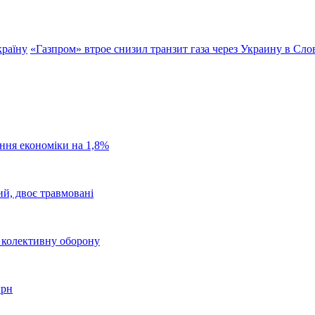
країну
«Газпром» втрое снизил транзит газа через Украину в Сл
ання економіки на 1,8%
ий, двоє травмовані
о колективну оборону
грн