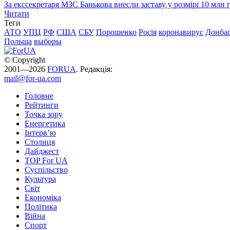
За екссекретаря МЗС Банькова внесли заставу у розмірі 10 млн 
Читати
Теги
АТО
УПЦ
РФ
США
СБУ
Порошенко
Росія
коронавирус
Донба
Польша
выборы
© Copyright
2001—2026
FORUA
. Редакція:
mail@for-ua.com
Головне
Рейтинги
Точка зору
Енергетика
Інтерв’ю
Столиця
Дайджест
TOP For UA
Суспiльство
Культура
Світ
Економіка
Політика
Війна
Спорт