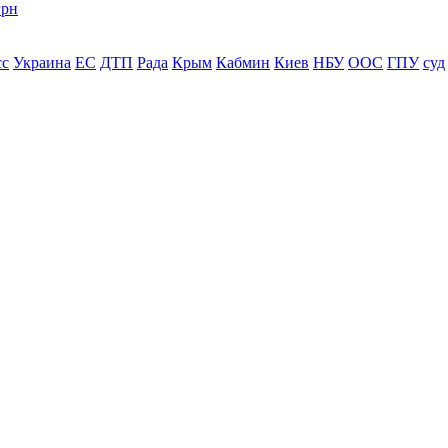
грн
сс
Украина
ЕС
ДТП
Рада
Крым
Кабмин
Киев
НБУ
ООС
ГПУ
суд