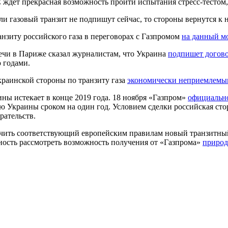
ГТС ждет прекрасная возможность пройти испытания стресс-тесто
ли газовый транзит не подпишут сейчас, то стороны вернутся к н
нзиту российского газа в переговорах с Газпромом
на данный мо
ечи в Париже сказал журналистам, что Украина
подпишет догово
ю годами.
краинской стороны по транзиту газа
экономически неприемлемы
ны истекает в конце 2019 года. 18 ноября «Газпром»
официальн
ю Украины сроком на один год. Условием сделки российская стор
рательств.
лючить соответствующий европейским правилам новый транзитны
ность рассмотреть возможность получения от «Газпрома»
природ