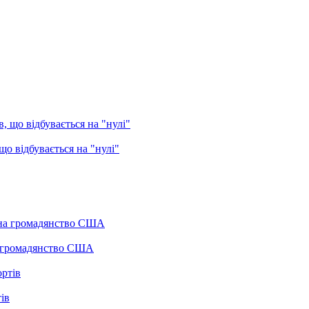
о відбувається на "нулі"
а громадянство США
ів