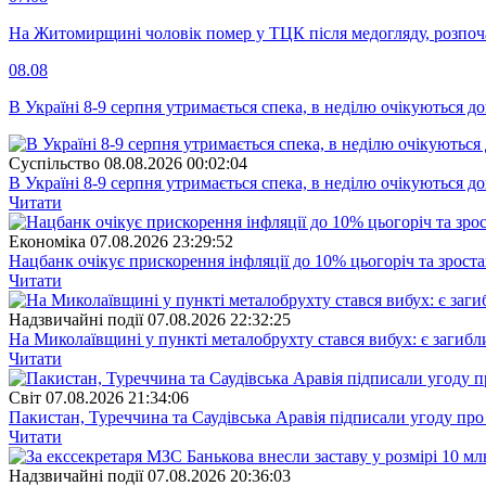
На Житомирщині чоловік помер у ТЦК після медогляду, розпоч
08.08
В Україні 8-9 серпня утримається спека, в неділю очікуються до
Суспiльство
08.08.2026 00:02:04
В Україні 8-9 серпня утримається спека, в неділю очікуються до
Читати
Економіка
07.08.2026 23:29:52
Нацбанк очікує прискорення інфляції до 10% цьогоріч та зрост
Читати
Надзвичайні події
07.08.2026 22:32:25
На Миколаївщині у пункті металобрухту стався вибух: є загибл
Читати
Свiт
07.08.2026 21:34:06
Пакистан, Туреччина та Саудівська Аравія підписали угоду пр
Читати
Надзвичайні події
07.08.2026 20:36:03