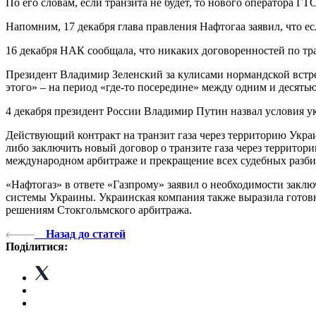
По его словам, если транзита не будет, то нового оператора 
Напомним, 17 декабря глава правления Нафтогаа заявил, что ес
16 декабря НАК сообщала, что никаких договоренностей по тра
Президент Владимир Зеленский за кулисами нормандской встр
этого» – на период «где-то посередине» между одним и десять
4 декабря президент России Владимир Путин назвал условия у
Действующий контракт на транзит газа через территорию Украи
либо заключить новый договор о транзите газа через территори
международном арбитраже и прекращение всех судебных разби
«Нафтогаз» в ответе «Газпрому» заявил о необходимости зак
системы Украины. Украинская компания также выразила готов
решениям Cтокгольмского арбитража.
Назад до статей
Поділитися: