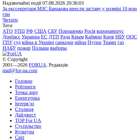
Надзвичайні події
07.08.2026 20:36:03
За екссекретаря МЗС Банькова внесли заставу у розмірі 10 млн
грн
Читати
Теги
АТО
УПЦ
РФ
США
СБУ
Порошенко
Росія
коронавирус
Донбасс
Украина
ЕС
ДТП
Рада
Крым
Кабмин
Киев
НБУ
ООС
ГПУ
суд
війна в Україні
санкции
війна
Путин
Трамп
газ
НАБУ
пожар
Польша
выборы
© Copyright
2001—2026
FORUA
. Редакція:
mail@for-ua.com
Головне
Рейтинги
Точка зору
Енергетика
Інтерв’ю
Столиця
Дайджест
TOP For UA
Суспiльство
Культура
Світ