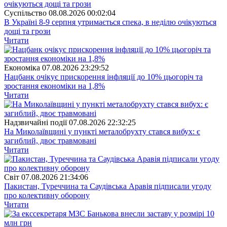
Суспiльство
08.08.2026 00:02:04
В Україні 8-9 серпня утримається спека, в неділю очікуються
дощі та грози
Читати
Економіка
07.08.2026 23:29:52
Нацбанк очікує прискорення інфляції до 10% цьогоріч та
зростання економіки на 1,8%
Читати
Надзвичайні події
07.08.2026 22:32:25
На Миколаївщині у пункті металобрухту стався вибух: є
загиблий, двоє травмовані
Читати
Свiт
07.08.2026 21:34:06
Пакистан, Туреччина та Саудівська Аравія підписали угоду
про колективну оборону
Читати