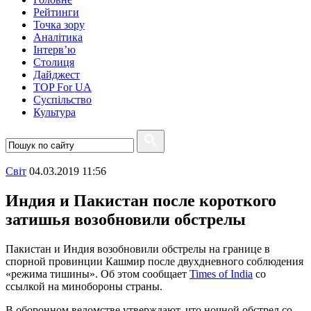
Рейтинги
Точка зору
Аналітика
Інтерв’ю
Столиця
Дайджест
TOP For UA
Суспiльство
Культура
Свiт
04.03.2019 11:56
Индия и Пакистан после короткого
затишья возобновили обстрелы
Пакистан и Индия возобновили обстрелы на границе в
спорной провинции Кашмир после двухдневного соблюдения
«режима тишины». Об этом сообщает
Times of India
со
ссылкой на минобороны страны.
В оборонном ведомстве утверждают, что ночной обстрел со