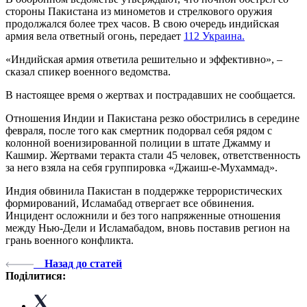
стороны Пакистана из минометов и стрелкового оружия
продолжался более трех часов. В свою очередь индийская
армия вела ответный огонь, передает
112 Украина.
«Индийская армия ответила решительно и эффективно», –
сказал спикер военного ведомства.
В настоящее время о жертвах и пострадавших не сообщается.
Отношения Индии и Пакистана резко обострились в середине
февраля, после того как смертник подорвал себя рядом с
колонной военизированной полиции в штате Джамму и
Кашмир. Жертвами теракта стали 45 человек, ответственность
за него взяла на себя группировка «Джаиш-е-Мухаммад».
Индия обвинила Пакистан в поддержке террористических
формирований, Исламабад отвергает все обвинения.
Инцидент осложнили и без того напряженные отношения
между Нью-Дели и Исламабадом, вновь поставив регион на
грань военного конфликта.
Назад до статей
Поділитися: