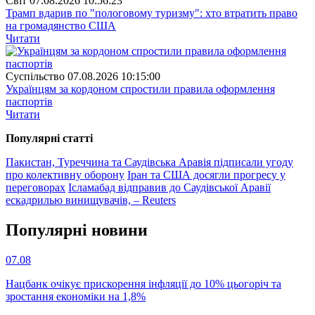
Свiт
07.08.2026 10:56:23
Трамп вдарив по "пологовому туризму": хто втратить право
на громадянство США
Читати
Суспiльство
07.08.2026 10:15:00
Українцям за кордоном спростили правила оформлення
паспортів
Читати
Популярнi статтi
Пакистан, Туреччина та Саудівська Аравія підписали угоду
про колективну оборону
Іран та США досягли прогресу у
переговорах
Ісламабад відправив до Саудівської Аравії
ескадрилью винищувачів, – Reuters
Популярнi новини
07.08
Нацбанк очікує прискорення інфляції до 10% цьогоріч та
зростання економіки на 1,8%