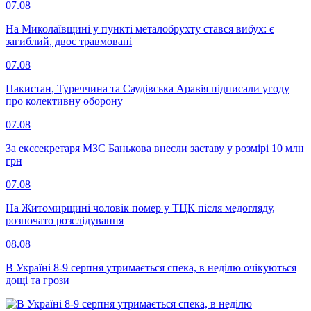
07.08
На Миколаївщині у пункті металобрухту стався вибух: є
загиблий, двоє травмовані
07.08
Пакистан, Туреччина та Саудівська Аравія підписали угоду
про колективну оборону
07.08
За екссекретаря МЗС Банькова внесли заставу у розмірі 10 млн
грн
07.08
На Житомирщині чоловік помер у ТЦК після медогляду,
розпочато розслідування
08.08
В Україні 8-9 серпня утримається спека, в неділю очікуються
дощі та грози