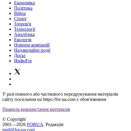
Економіка
Політика
Війна
Спорт
Здоров'я
Технології
Аналітика
Екологія
Новини компаній
Надзвичайні події
Досьє
ИнфоFor
У разі повного або часткового передрукування матеріалів
сайту посилання на https://for-ua.com є обов'язковим
Правила використання матеріалів
© Copyright
2001—2026
FORUA
. Редакція:
mail@for-ua.com